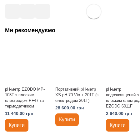
Ми рекомендуємо
рН-метр EZODO MP-
Портативний pH-метр
рН-метр
103F з плоским
XS pH 70 Vio + 201T (з
водозахищений з
електродом PF47 та
електродом 201T)
плоским електро
термодатчиком
EZODO 6011F
28 600.00 грн
11 440.00 грн
2 640.00 грн
Купити
Купити
Купити