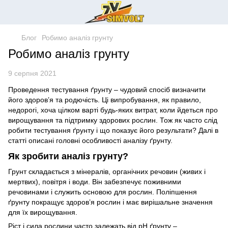
Блог
Робимо аналіз грунту
Робимо аналіз грунту
9 серпня 2021
Проведення тестування ґрунту – чудовий спосіб визначити
його здоров’я та родючість. Ці випробування, як правило,
недорогі, хоча цілком варті будь-яких витрат, коли йдеться про
вирощування та підтримку здорових рослин. Тож як часто слід
робити тестування ґрунту і що показує його результати? Далі в
статті описані головні особливості аналізу ґрунту.
Як зробити аналіз грунту?
Грунт складається з мінералів, органічних речовин (живих і
мертвих), повітря і води. Він забезпечує поживними
речовинами і служить основою для рослин. Поліпшення
ґрунту покращує здоров’я рослин і має вирішальне значення
для їх вирощування.
Ріст і сила рослини часто залежать від рН ґрунту –