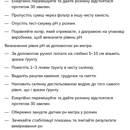
Енергійно перемішуйте та дайте розчину відстоятися
протягом 30 хвилин.
Пропустіть суміш через фільтр в іншу чисту ємність.
Опустіть тест-смужку рН у розчин.
Порівняйте колір, який отримаєте, з діаграмою на упаковці
виробника, щоб визначити рівень рН.
Визначення рівня рН за допомогою рн-метра:
За допомогою ручної лопати на глибині 5–10 см візьміть
зразок ґрунту.
Помістіть 1–3 ложки ґрунту в чисту склянку.
Видаліть рештки каміння, грудочок та сміття.
Наповніть склянку дистильованою водою до того самого
рівня, що і зразок ґрунту
Енергійно перемішуйте та дайте розчину відстоятися
протягом 30 хвилин.
Обережно занурте датчик рн метра у розчин.
Зачекайте стабілізації показань та зчитайте результати
вимірювання рн.