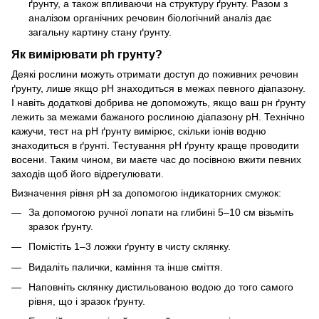
ґрунту, а також впливаючи на структуру ґрунту. Разом з
аналізом органічних речовин біологічний аналіз дає
загальну картину стану ґрунту.
Як вимірювати ph грунту?
Деякі рослини можуть отримати доступ до поживних речовин
ґрунту, лише якщо рН знаходиться в межах певного діапазону.
І навіть додаткові добрива не допоможуть, якщо ваш рн ґрунту
лежить за межами бажаного рослиною діапазону рН. Технічно
кажучи, тест на рН ґрунту вимірює, скільки іонів водню
знаходиться в ґрунті. Тестування рН ґрунту краще проводити
восени. Таким чином, ви маєте час до посівною вжити певних
заходів щоб його відрегулювати.
Визначення рівня рН за допомогою індикаторних смужок:
За допомогою ручної лопати на глибині 5–10 см візьміть
зразок ґрунту.
Помістіть 1–3 ложки ґрунту в чисту склянку.
Видаліть палички, каміння та інше сміття.
Наповніть склянку дистильованою водою до того самого
рівня, що і зразок ґрунту.