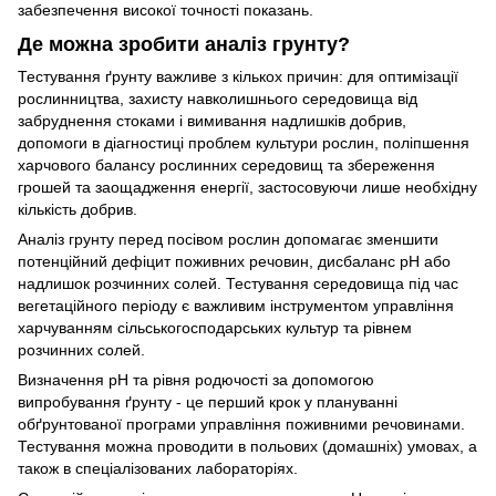
забезпечення високої точності показань.
Де можна зробити аналіз грунту?
Тестування ґрунту важливе з кількох причин: для оптимізації
рослинництва, захисту навколишнього середовища від
забруднення стоками і вимивання надлишків добрив,
допомоги в діагностиці проблем культури рослин, поліпшення
харчового балансу рослинних середовищ та збереження
грошей та заощадження енергії, застосовуючи лише необхідну
кількість добрив.
Аналіз грунту перед посівом рослин допомагає зменшити
потенційний дефіцит поживних речовин, дисбаланс рН або
надлишок розчинних солей. Тестування середовища під час
вегетаційного періоду є важливим інструментом управління
харчуванням сільськогосподарських культур та рівнем
розчинних солей.
Визначення рН та рівня родючості за допомогою
випробування ґрунту - це перший крок у плануванні
обґрунтованої програми управління поживними речовинами.
Тестування можна проводити в польових (домашніх) умовах, а
також в спеціалізованих лабораторіях.