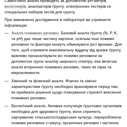
Самостійно аналіз проводять за допомогою рН-метрів,
вологомірів
, аналізаторів ґрунту, електронних тестерів та
спеціальних наборів тестів для грунту.
При замовленні дослідження в лабораторії ви отримаєте
інформацію:
Аналіз поживних речовин
. Базовий аналіз ґрунту (N, P, K,
та pH) дає лише частину картини, оскільки інші поживні
речовини та фактори можуть обмежувати ріст врожаю. Для
того, щоб отримати максимальну віддачу від зразка ґрунту,
важливо проаналізувати всі поживні речовини за
допомогою групи аналізу широкого спектру, яка включає
аналіз вторинних поживних речовин, таких як сірка та
мікроелементи.
Хімічний та фізичний аналіз. Фізичні та хімічні
характеристики ґрунту необхідно враховувати перед тим,
як приймати рішення щодо планування стратегії внесення
поживних речовин.
Біологічний аналіз. Активна популяція ґрунтових організмів
необхідна для здорового ґрунту, вони сприяють
харчуванню сільськогосподарських культур, переробляючи
поживні речовини з гумусу, органічних речовин і частинок