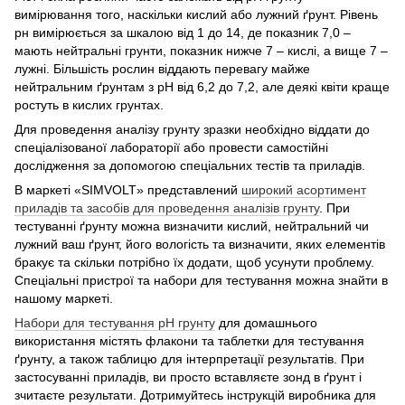
вимірювання того, наскільки кислий або лужний ґрунт. Рівень
рн вимірюється за шкалою від 1 до 14, де показник 7,0 –
мають нейтральні грунти, показник нижче 7 – кислі, а вище 7 –
лужні. Більшість рослин віддають перевагу майже
нейтральним ґрунтам з рН від 6,2 до 7,2, але деякі квіти краще
ростуть в кислих грунтах.
Для проведення аналізу грунту зразки необхідно віддати до
спеціалізованої лабораторії або провести самостійні
дослідження за допомогою спеціальних тестів та приладів.
В маркеті «SIMVOLT» представлений
широкий асортимент
приладів та засобів для проведення аналізів грунту
. При
тестуванні ґрунту можна визначити кислий, нейтральний чи
лужний ваш ґрунт, його вологість та визначити, яких елементів
бракує та скільки потрібно їх додати, щоб усунути проблему.
Спеціальні пристрої та набори для тестування можна знайти в
нашому маркеті.
Набори для тестування рН грунту
для домашнього
використання містять флакони та таблетки для тестування
ґрунту, а також таблицю для інтерпретації результатів. При
застосуванні приладів, ви просто вставляєте зонд в ґрунт і
зчитаєте результати. Дотримуйтесь інструкцій виробника для