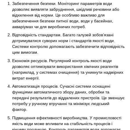
Забезпечення безпеки. Моніторинг параметрів води
дозволяє виявляти забруднення, шкідливі речовини або
відхилення від норми. Це особливо важливо для
забезпечення безпеки питної води, води у басейнах,
акваріумах чи для виробничих потреб.
Відповідність стандартам. Багато галузей зобов’язані
дотримуватися суворих норм і стандартів якості води.
Системи контролю допомагають забезпечити відповідність
цим вимогам.
Економія ресурсів. Регулярний контроль якості води
дозволяє оптимізувати використання хімічних реагентів
(наприклад, у системах очищення) та уникнути надмірних
витрат енергії.
Автоматизація процесів. Сучасні системи оснащені
функціями автоматичного збору даних, обробки та
передачі результатів до віддалених пристроїв. Це зменшує
потребу у ручному втручанні та мінімізує людський
фактор.
Підвищення ефективності виробництва. У промисловості
якість води може впливати на стабільність процесів і
кінцеву продукцію. Контроль параметрів води допомагає