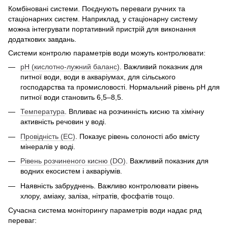
Комбіновані системи. Поєднують переваги ручних та
стаціонарних систем. Наприклад, у стаціонарну систему
можна інтегрувати портативний пристрій для виконання
додаткових завдань.
Системи контролю параметрів води можуть контролювати:
pH (кислотно-лужний баланс)
. Важливий показник для
питної води, води в акваріумах, для сільського
господарства та промисловості. Нормальний рівень pH для
питної води становить 6,5–8,5.
Температура
. Впливає на розчинність кисню та хімічну
активність речовин у воді.
Провідність (EC)
. Показує рівень солоності або вмісту
мінералів у воді.
Рівень розчиненого кисню (DO)
. Важливий показник для
водних екосистем і акваріумів.
Наявність забруднень. Важливо контролювати рівень
хлору, аміаку, заліза, нітратів, фосфатів тощо.
Сучасна система моніторингу параметрів води надає ряд
переваг: