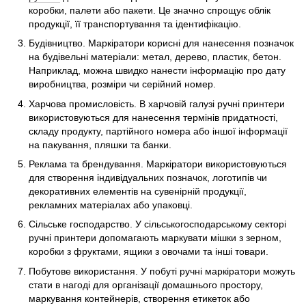
коробки, палети або пакети. Це значно спрощує облік
продукції, її транспортування та ідентифікацію.
Будівництво. Маркіратори корисні для нанесення позначок
на будівельні матеріали: метал, дерево, пластик, бетон.
Наприклад, можна швидко нанести інформацію про дату
виробництва, розміри чи серійний номер.
Харчова промисловість. В харчовій галузі ручні принтери
використовуються для нанесення термінів придатності,
складу продукту, партійного номера або іншої інформації
на пакування, пляшки та банки.
Реклама та брендування. Маркіратори використовуються
для створення індивідуальних позначок, логотипів чи
декоративних елементів на сувенірній продукції,
рекламних матеріалах або упаковці.
Сільське господарство. У сільськогосподарському секторі
ручні принтери допомагають маркувати мішки з зерном,
коробки з фруктами, ящики з овочами та інші товари.
Побутове використання. У побуті ручні маркіратори можуть
стати в нагоді для організації домашнього простору,
маркування контейнерів, створення етикеток або