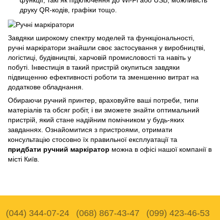
функції, такі як підключення до Wi-Fi або USB, можливість
друку QR-кодів, графіки тощо.
Завдяки широкому спектру моделей та функціональності,
ручні маркіратори знайшли своє застосування у виробництві,
логістиці, будівництві, харчовій промисловості та навіть у
побуті. Інвестиція в такий пристрій окупиться завдяки
підвищенню ефективності роботи та зменшенню витрат на
додаткове обладнання.
Обираючи ручний принтер, враховуйте ваші потреби, типи
матеріалів та обсяг робіт, і ви зможете знайти оптимальний
пристрій, який стане надійним помічником у будь-яких
завданнях. Ознайомитися з пристроями, отримати
консультацію стосовно їх правильної експлуатації та
придбати ручний маркіратор
можна в офісі нашої компанії в
місті Київ.
(044) 344-07-24
(068) 867-43-47
(099) 423-46-53