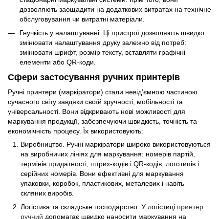
дозволяють заощадити на додаткових витратах на технічне
обслуговування чи витратні матеріали.
Гнучкість у налаштуванні. Ці пристрої дозволяють швидко
змінювати налаштування друку залежно від потреб:
змінювати шрифт, розмір тексту, вставляти графічні
елементи або QR-коди.
Сфери застосування ручних принтерів
Ручні принтери (маркіратори) стали невід’ємною частиною
сучасного світу завдяки своїй зручності, мобільності та
універсальності. Вони відкривають нові можливості для
маркування продукції, забезпечуючи швидкість, точність та
економічність процесу. Їх використовують:
Виробництво. Ручні маркіратори широко використовуються
на виробничих лініях для маркування: номерів партій,
термінів придатності, штрих-кодів і QR-кодів, логотипів і
серійних номерів. Вони ефективні для маркування
упаковки, коробок, пластикових, металевих і навіть
скляних виробів.
Логістика та складське господарство. У логістиці
принтер
ручний
допомагає швидко наносити маркування на