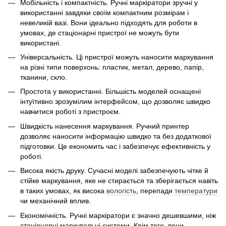
Мобільність і компактність. Ручні маркіратори зручні у
використанні завдяки своїм компактним розмірам і
невеликій вазі. Вони ідеально підходять для роботи в
умовах, де стаціонарні пристрої не можуть бути
використані.
Універсальність. Ці пристрої можуть наносити маркування
на різні типи поверхонь: пластик, метал, дерево, папір,
тканини, скло.
Простота у використанні. Більшість моделей оснащені
інтуїтивно зрозумілим інтерфейсом, що дозволяє швидко
навчитися роботі з пристроєм.
Швидкість нанесення маркування. Ручний принтер
дозволяє наносити інформацію швидко та без додаткової
підготовки. Це економить час і забезпечує ефективність у
роботі.
Висока якість друку. Сучасні моделі забезпечують чітке й
стійке маркування, яке не стирається та зберігається навіть
в таких умовах, як висока
вологість
, перепади
температури
чи механічний вплив.
Економічність. Ручні маркіратори є значно дешевшими, ніж
стаціонарні маркувальні системи. Крім того, вони