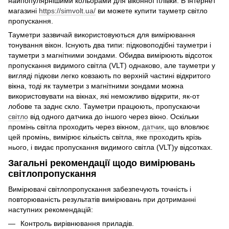
найпопулярнішими кольорами для віконної плівки. В інтернет
магазині
https://simvolt.ua/
ви можете купити тауметр світло
пропускання.
Тауметри зазвичай використовуються для вимірювання
тонування вікон. Існують два типи: підковоподібні тауметри і
тауметри з магнітними зондами. Обидва вимірюють відсоток
пропускання видимого світла (VLT) однаково, але тауметри у
вигляді підкови легко ковзають по верхній частині відкритого
вікна, тоді як тауметри з магнітними зондами можна
використовувати на вікнах, які неможливо відкрити, як-от
лобове та заднє скло. Тауметри працюють, пропускаючи
світло
від одного датчика до іншого через вікно. Оскільки
промінь світла проходить через вікном,
датчик
, що вловлює
цей промінь, вимірює кількість світла, яке проходить крізь
нього, і видає пропускання видимого світла (VLT)у відсотках.
Загальні рекомендації щодо вимірювань
світлопропускання
Вимірювачі світлопропускання забезпечують точність і
повторюваність результатів вимірювань при дотриманні
наступних рекомендацій:
Контроль вирівнювання приладів.