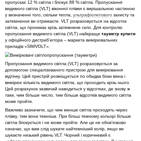
пропускає 12 % світла і блокує 88 % світла. Пропускання
видимого світла (VLT) віконної плівки є вирішальною частиною
у визначенні того, скільки тепла,
ультрафіолетового
захисту та
затемнення ви отримаєте. VLT розраховується на відсоток
світла, що проникає крізь затемнене скло. Для контролю
пропускання видимого світла (VLT) найкраще
тауметр купити
у офіційного дистриб’ютора – маркета вимірювальних
приладів «SIMVOLT».
Пропускання видимого світла (VLT) розраховується за
допомогою спеціалізованого пристрою для вимірювання
відтінку. Цей пристрій розміщується по обидва боки вікна і
вимірює кількість видимого світла, що проходить крізь нього.
Цей розрахунок зазвичай наводиться у відсотках, де знову ж
таки, чим більше число, тим більше відсотків видимого світла
може пройти.
Важливо зазначити, що чим менше світла проходить через
плівку, тим вона темніша. При більш темному кольорі більше
світла блокується і не може пройти. Але це не обов’язково
означає, що вам слід шукати найтемніший колір, якщо ви
шукаєте низький рівень VLT. Чорний і коричневий є