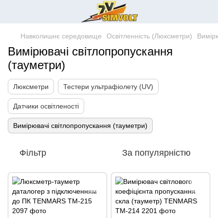
Навколишнє середовище
Освітленність (Люксметри)
Вимірю
Вимірювачі світлопропускання
(тауметри)
Люксметри
Тестери ультрафіолету (UV)
Датчики освітленості
Вимірювачі світлопропускання (тауметри)
Фільтр
За популярністю