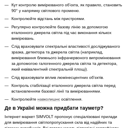
Кут контролю вимірюваного об’єкта, як правило, становить
90° у напрямку світлового променю.
Контролюйте відстань між пристроями.
Регулярно контролюйте базову лінію за допомогою
еталонного джерела світла під час виконання кількох
вимірювань.
Слід враховувати спектральні властивості досліджуваного
зразка, детектора та джерела світла (наприклад,
вимірювання ближнього інфрачервоного випромінювання
за допомогою галогенного джерела світла та детектора,
який еквівалентний спектральній площі).
Слід враховувати вплив люмінесцентних об'єктів.
Контроль стабілізації еталонного джерела світла перед
встановленням базової лінії та вимірюваннями.
Контролюйте
навколишнє
освітлення.
Де в Україні можна придбати тауметр?
Інтернет маркет SIMVOLT пропонує спеціалізовані прилади
для вимірювання світлопропускання скла від надійних та
відомих виробників. Всі товари мають відповідні сертифікати