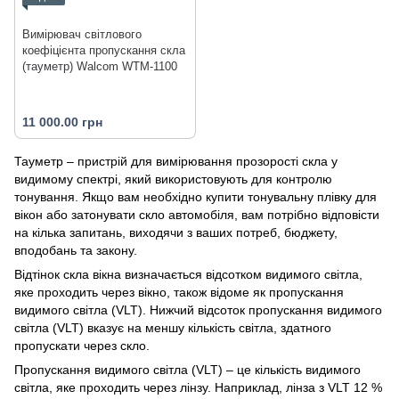
Вимірювач світлового
коефіцієнта пропускання скла
(тауметр) Walcom WTM-1100
11 000.00 грн
Тауметр – пристрій для вимірювання прозорості скла у
видимому спектрі, який використовують для контролю
тонування. Якщо вам необхідно купити тонувальну плівку для
вікон або затонувати скло автомобіля, вам потрібно відповісти
на кілька запитань, виходячи з ваших потреб, бюджету,
вподобань та закону.
Відтінок скла вікна визначається відсотком видимого світла,
яке проходить через вікно, також відоме як пропускання
видимого світла (VLT). Нижчий відсоток пропускання видимого
світла (VLT) вказує на меншу кількість світла, здатного
пропускати через скло.
Пропускання видимого світла (VLT) – це кількість видимого
світла, яке проходить через лінзу. Наприклад, лінза з VLT 12 %