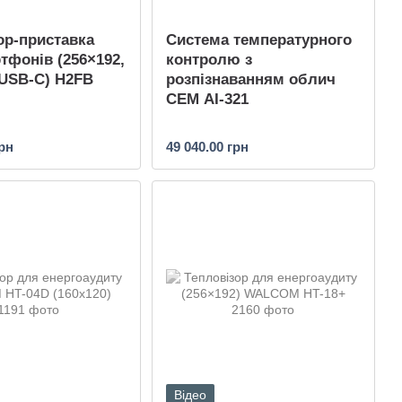
ор-приставка
Система температурного
тфонів (256×192,
контролю з
 USB-C) H2FB
розпізнаванням облич
CEM AI-321
грн
49 040.00 грн
Відео