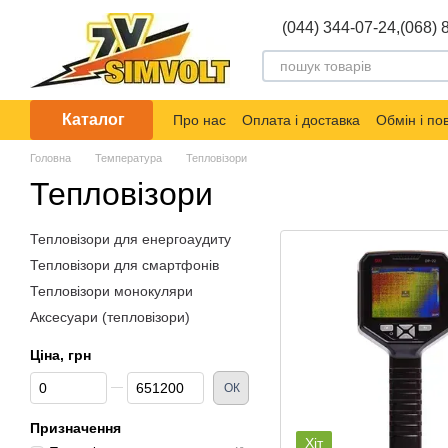
Перейти до основного контенту
(044) 344-07-24,
(068) 
Каталог
Про нас
Оплата і доставка
Обмін і п
Головна
Температура
Тепловізори
Тепловізори
Тепловізори для енергоаудиту
Тепловізори для смартфонів
Тепловізори монокуляри
Аксесуари (тепловізори)
Ціна, грн
Від Ціна, грн
До Ціна, грн
ОК
Призначення
Хіт