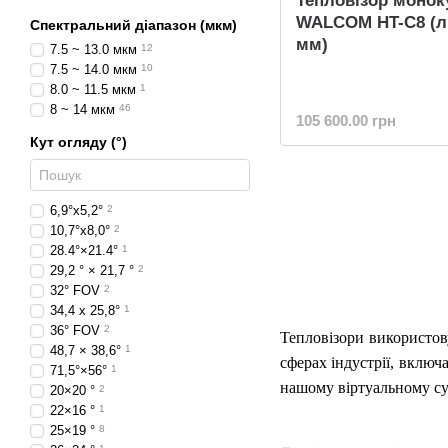
Тепловізор монок
WALCOM HT-C8 (лі
Спектральний діапазон (мкм)
мм)
7.5 ~ 13.0 мкм
12
7.5 ~ 14.0 мкм
10
8.0 ~ 11.5 мкм
1
8 ~ 14 мкм
46
105 600.00 грн
Кут огляду (°)
6,9°х5,2°
2
10,7°х8,0°
2
28.4°×21.4°
1
29,2 ° × 21,7 °
2
32° FOV
2
34,4 х 25,8°
1
36° FOV
2
Тепловізори використов
48,7 × 38,6°
1
сферах індустрії, включ
71,5°×56°
1
нашому віртуальному с
20×20 °
2
22×16 °
1
25×19 °
8