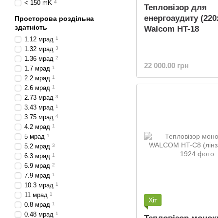
< 150 mK
4
Тепловізор для
енергоаудиту (220
Просторова роздільна
здатність
Walcom HT-18
1.12 мрад
1
1.32 мрад
3
1.36 мрад
2
22 000.00 грн
1.7 мрад
1
2.2 мрад
1
2.6 мрад
1
2.73 мрад
3
3.43 мрад
1
3.75 мрад
4
4.2 мрад
1
5 мрад
1
5.2 мрад
3
6.3 мрад
1
6.9 мрад
2
7.9 мрад
1
10.3 мрад
1
11 мрад
1
Хіт
0.8 мрад
1
0.48 мрад
1