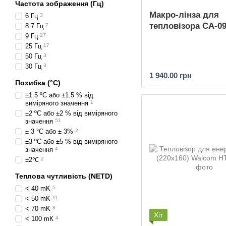
Частота зображення (Гц)
Макро-лінза для
6 Гц
3
тепловізора CA-0
8.7 Гц
7
9 Гц
27
25 Гц
17
50 Гц
3
30 Гц
3
1 940.00 грн
Похибка (°C)
±1.5 ºC або ±1.5 % від
виміряного значення
1
±2 ºC або ±2 % від виміряного
значення
51
± 3 °C або ± 3%
2
±3 ºC або ±5 % від виміряного
значення
4
±2℃
2
Теплова чутливість (NETD)
< 40 mK
5
< 50 mK
11
< 70 mK
8
Хіт
< 100 mК
4