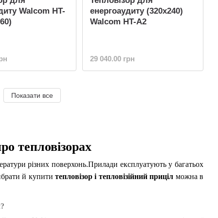
ор для
Тепловізор для
диту Walcom HT-
енергоаудиту (320x240)
60)
Walcom HT-A2
грн
29 040.00 грн
Показати все
про тепловізорах
ератури різних поверхонь.
Прилади експлуатують у багатьох
брати й купити
тепловізор і тепловізійний приціл
можна в
и?