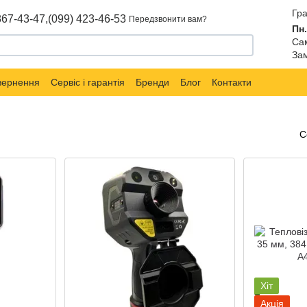
Гра
867-43-47,
(099) 423-46-53
Передзвонити вам?
Пн.
Сам
Зам
овернення
Сервіс і гарантія
Бренди
Блог
Контакти
С
Хіт
Акція