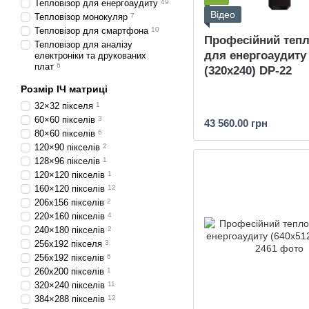
Тепловізор для енергоаудиту
49
Відео
Тепловізор монокуляр
7
Тепловізор для смартфона
10
Професійний тепл
Тепловізор для аналізу
для енергоаудиту
електроніки та друкованих
плат
6
(320x240) DP-22
Розмір ІЧ матриці
32×32 пікселя
1
60×60 пікселів
3
43 560.00 грн
80×60 пікселів
6
120×90 пікселів
2
128×96 пікселів
1
120×120 пікселів
1
160×120 пікселів
12
206х156 пікселів
2
220×160 пікселів
4
240×180 пікселів
2
256x192 пікселя
3
256x192 пікселів
6
260х200 пікселів
1
320×240 пікселів
11
384×288 пікселів
12