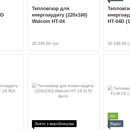
Тепловізор для
Тепловіз
9D
енергоаудиту (220x160)
енергоа
Walcom HT-04
HT-04D (
20 240.00 грн
20 240.00 
Хіт
Знято з виробництва
Відео