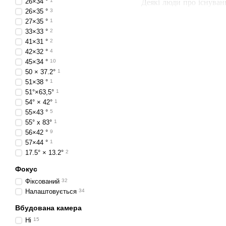
26×34 °
1
Деякі люди про існуван
26×35 °
3
часто вистежують зло
27×35 °
1
промислового характеру
33×33 °
2
такому апарату можна щ
41×31 °
2
42×32 °
4
наслідків.
45×34 °
10
Будь-який об'єкт має с
50 × 37.2°
1
і трансформувати його
51×38 °
1
51°×63,5°
1
параметрами і забезпеч
54° × 42°
1
від об'єкта зйомки
55×43 °
5
дизайну
тепловізори
ви
55° х 83°
1
SIMVOLT.
56×42 °
9
57×44 °
1
Нині практично неможли
17.5° × 13.2°
2
причини поломок механі
Фокус
вище середніх, але витр
Фіксований
32
У будівництві за допом
Налаштовується
34
під час зведення стель,
Вбудована камера
проблеми.
До того ж
те
Ні
15