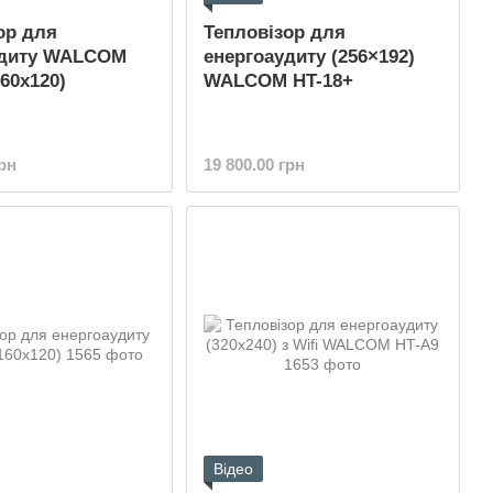
ор для
Тепловізор для
удиту WALCOM
енергоаудиту (256×192)
160x120)
WALCOM HT-18+
грн
19 800.00 грн
Відео