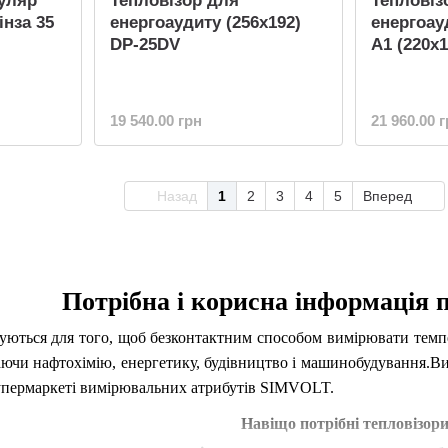
уляр
Тепловізор для
Тепловіз
нза 35
енергоаудиту (256x192)
енергоау
DP-25DV
A1 (220x1
19 540.00 грн
21 960.00 
Назад
1
2
3
4
5
Вперед
Потрібна і корисна інформація 
уються для того, щоб безконтактним способом вимірювати темп
аючи нафтохімію, енергетику, будівництво і машинобудування.
Ви
упермаркеті вимірювальних атрибутів SIMVOLT.
Навіщо потрібні
тепловізор