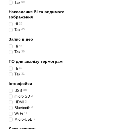
стіни.
А це означає, що т
Так
59
В енергетиці тепловізо
Накладення ІЧ та видимого
зображення
можна ідентифікувати 
Ні
29
вимикачі.
При перевищен
Так
45
Запис відео
Професійна тепловізій
Ні
44
у прямий контакт.
Будь
Так
30
реєструвати дане випро
ПО для аналізу термограм
матриці, роздільна можли
Ні
43
Так
31
Але якщо
порівнювати
візуально відображає ро
Інтерфейси
деякі моделі, крім ІЧ-
USB
38
розміщення тепла по ній
micro SD
2
HDMI
3
Bluetooth
6
Всі існуючі в наш час
те
Wi-Fi
11
Micro-USB
2
стаціонарні
моделі;
Клас захисту