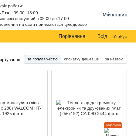
фік роботи:
-Птн.:
09:00–18:00
Мій кошик
овивіз доступний з 09:00 до 17:00
овлення на сайті приймаються цілодобово
Порівняння
Вхід
Укр
Рус
за популярністю
спочатку дешевше
за назвою
ортування:
Подарунок