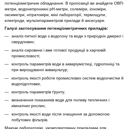
потенціометричне обладнання. В пропозиції ви знайдете ОВП-
метри, водонепроникні рН-метри, солеміри, іономіри,
оксиметри, нітратоміри, міні лабораторії, термощупи,
електроди, мультипараметрові прилади й аксесуари.
Галузі застосування потенціометричних приладів:
аналіз питної води з водогону та води з природніх джерел і
свердловин;
аналіз сировини і вже готової продукції в харчовій
промисловості;
контроль параметрів води в акваріумістиці, гідропоніці та
при вирощуванні аквакультур;
контроль якості роботи промислових систем водоочистки й
водопідготовки;
контроль параметрів ґрунту;
визначення показників води для поливу тепличних і
кімнатних рослин;
контроль якості води після очищення за допомогою
побутових фільтрів.
Маючи лабораторію, укомплектовану приладами для