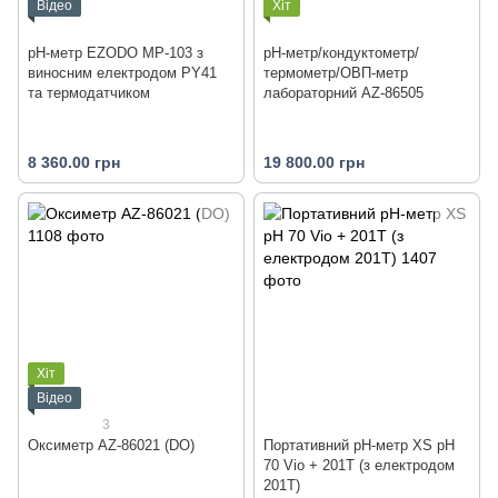
Відео
Хіт
рН-метр EZODO MP-103 з
pH-метр/кондуктометр/
виносним електродом PY41
термометр/ОВП-метр
та термодатчиком
лабораторний AZ-86505
8 360.00 грн
19 800.00 грн
Хіт
Відео
3
Оксиметр AZ-86021 (DO)
Портативний pH-метр XS pH
70 Vio + 201T (з електродом
201T)