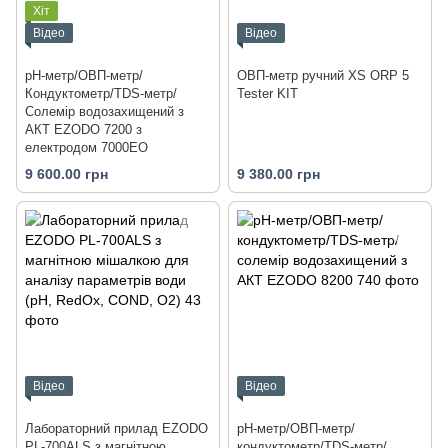
Хіт
Відео
Відео
рН-метр/ОВП-метр/
ОВП-метр ручний XS ORP 5
Кондуктометр/TDS-метр/
Tester KIT
Солемір водозахищений з
АКТ EZODO 7200 з
електродом 7000EO
9 600.00 грн
9 380.00 грн
Відео
Відео
Лабораторний прилад EZODO
pH-метр/ОВП-метр/
PL-700ALS з магнітною
кондуктометр/TDS-метр/