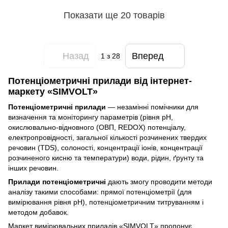
Показати ще 20 товарів
Назад
Вперед
1
з 28
Потенціометричні прилади від інтернет-
маркету «SIMVOLT»
Потенціометричні прилади
— незамінні помічники для
визначення та моніторингу параметрів (рівня pH,
окислювально-відновного (ОВП, REDOX) потенціалу,
електропровідності, загальної кількості розчинених твердих
речовин (TDS), солоності, концентрації іонів, концентрації
розчиненого кисню та температури) води, рідин, ґрунту та
інших речовин.
Прилади потенціометричні
дають змогу проводити методи
аналізу такими способами: прямої потенціометрії (для
вимірювання рівня pH), потенціометричним титруванням і
методом добавок.
Маркет вимірювальних приладів «SIMVOLT» пропонує