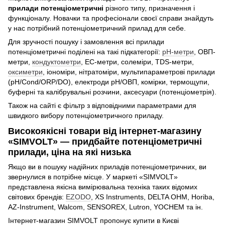
прилади потенціометричні
різного типу, призначення і
функціоналу. Новачки та професіонали своєї справи знайдуть
у нас потрібний потенціометричний прилад для себе.
Для зручності пошуку і замовлення всі прилади
потенціометричні поділені на такі підкатегорії:
рН-метри
, ОВП-
метри,
кондуктометри
, EC-метри, солеміри, TDS-метри,
оксиметри
, іономіри, нітратоміри, мультипараметрові прилади
(pH/Cond/ORP/DO), електроди pH/ОВП, комірки, термощупи,
буферні та калібрувальні розчини, аксесуари (потенціометрія).
Також на сайті є фільтр з відповідними параметрами для
швидкого вибору потенціометричного приладу.
Високоякісні товари від інтернет-магазину
«SIMVOLT» — придбайте потенціометричні
прилади, ціна на які низька
Якщо ви в пошуку надійних приладів потенціометричних, ви
звернулися в потрібне місце. У маркеті «SIMVOLT»
представлена якісна вимірювальна техніка таких відомих
світових брендів:
EZODO
, XS Instruments, DELTA OHM, Horiba,
AZ-Instrument, Walcom, SENSOREX, Lutron, YOCHEM та ін.
Інтернет-магазин SIMVOLT пропонує купити в Києві