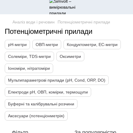
Аналіз води і речовин
Потенціометричні прилади
Потенціометричні прилади
pH-метри
ОВП-метри
Кондуктометри, EC-метри
Солеміри, TDS-метри
Оксиметри
Іономіри, нітратоміри
Мультипараметрові прилади (pH, Cond, ORP, DO)
Електроди pH, ОВП, комірки, термощупи
Буферні та калібрувальні розчини
Аксесуари (потенціонметрія)
Фільтр
За популярністю