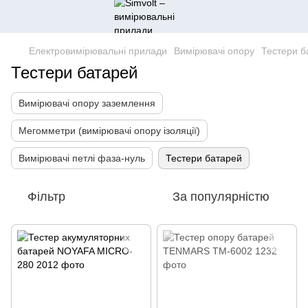
Електровимірювальні прилади
Вимірювачі опору
Тестери б
Тестери батарей
Вимірювачі опору заземлення
Мегомметри (вимірювачі опору ізоляції)
Вимірювачі петлі фаза-нуль
Тестери батарей
Фільтр
За популярністю