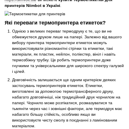
принтерів Niimbot в Україні
.
Які переваги термопринтера етикеток?
Однією з великих переваг термодруку є те, що ви не
обмежуєтеся друком лише на папері. Залежно від вашого
вибору принтера термопринтери етикеток можуть
використовувати різноманітні стрічки та етикетки, такі
матеріали, як пластик, нейлон, поліестер, вініл і навіть
термозбіжну трубку. Це робить термопринтери дуже
гнучкими та універсальними для широкого спектру галузей
і цілей.
Довговічність залишається ще одним критерієм деяких
застосувань термопринтерів етикеток. Етикетки,
виготовлені за допомогою термотрансферного друку,
набагато довговічніші, ніж традиційний друк чорнилом на
папері. Чорнило може розтікатися, розмазуватися та
тьмяніти через час і зовнішні фактори, але термодрук має
набагато більшу стійкість, особливо якщо ви
використовуєте чисту смолу в поєднанні з ламінованим
матеріалом.