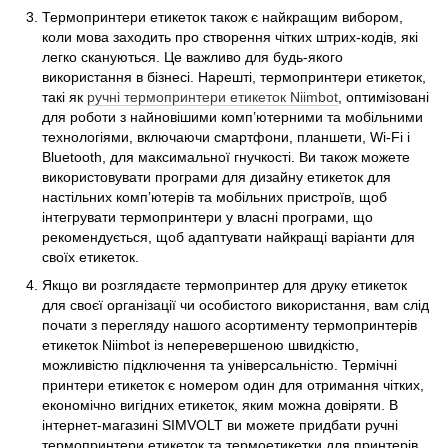
Термопринтери етикеток також є найкращим вибором,
коли мова заходить про створення чітких штрих-кодів, які
легко скануються. Це важливо для будь-якого
використання в бізнесі. Нарешті, термопринтери етикеток,
такі як
ручні термопринтери етикеток Niimbot
, оптимізовані
для роботи з найновішими комп’ютерними та мобільними
технологіями, включаючи смартфони, планшети, Wi‑Fi і
Bluetooth, для максимальної гнучкості. Ви також можете
використовувати програми для дизайну етикеток для
настільних комп’ютерів та мобільних пристроїв, щоб
інтегрувати термопринтери у власні програми, що
рекомендується, щоб адаптувати найкращі варіанти для
своїх етикеток.
Якщо ви розглядаєте термопринтер для друку етикеток
для своєї організації чи особистого використання, вам слід
почати з перегляду нашого асортименту термопринтерів
етикеток Niimbot із неперевершеною швидкістю,
можливістю підключення та універсальністю. Термічні
принтери етикеток є номером один для отримання чітких,
економічно вигідних етикеток, яким можна довіряти. В
інтернет-магазині SIMVOLT ви можете придбати ручні
термопринтери етикеток та термоетикетки для принтерів