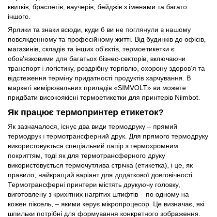
квитків, браслетів, ваучерів, бейджів з іменами та багато
іншого.
Ярлики та знаки всюди, куди б ви не поглянули в нашому
повсякденному та професійному житті. Від будинків до офісів,
магазинів, складів та інших об’єктів, термоетикетки є
обов’язковими для багатьох бізнес-секторів, включаючи
транспорт і логістику, роздрібну торгівлю, охорону здоров’я та
відстеження терміну придатності продуктів харчування. В
маркеті вимірювальних приладів «SIMVOLT» ви можете
придбати високоякісні термоетикетки для принтерів Niimbot.
Як працює термопринтер етикеток?
Як зазначалося, існує два види термодруку – прямий
термодрук і термотрансферний друк. Для прямого термодруку
використовується спеціальний папір з термохромним
покриттям, тоді як для термотрансферного друку
використовується термочутлива стрічка (етикетка), і це, як
правило, найкращий варіант для додаткової довговічності.
Термотрансферні принтери містять друкуючу головку,
виготовлену з крихітних нагрітих штифтів – по одному на
кожен піксель, – якими керує мікропроцесор. Це визначає, які
шпильки потрібні для формування конкретного зображення.