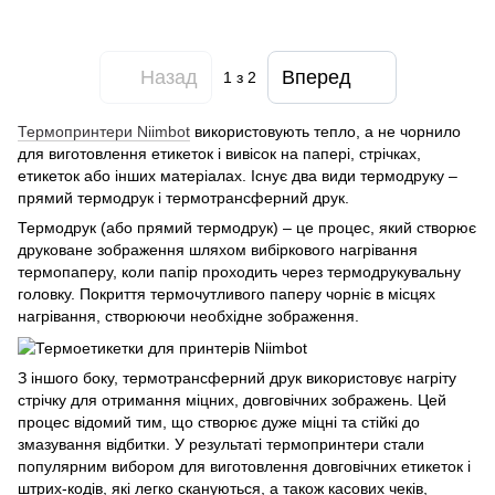
Назад
Вперед
1
з 2
Термопринтери Niimbot
використовують тепло, а не чорнило
для виготовлення етикеток і вивісок на папері, стрічках,
етикеток або інших матеріалах. Існує два види термодруку –
прямий термодрук і термотрансферний друк.
Термодрук (або прямий термодрук) – це процес, який створює
друковане зображення шляхом вибіркового нагрівання
термопаперу, коли папір проходить через термодрукувальну
головку. Покриття термочутливого паперу чорніє в місцях
нагрівання, створюючи необхідне зображення.
З іншого боку, термотрансферний друк використовує нагріту
стрічку для отримання міцних, довговічних зображень. Цей
процес відомий тим, що створює дуже міцні та стійкі до
змазування відбитки. У результаті термопринтери стали
популярним вибором для виготовлення довговічних етикеток і
штрих-кодів, які легко скануються, а також касових чеків,