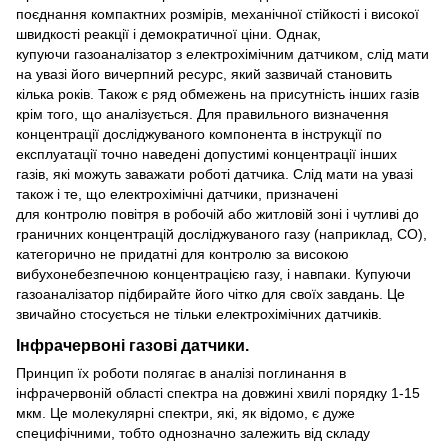
поєднання компактних розмірів, механічної стійкості і високої
швидкості реакції і демократичної ціни. Однак,
купуючи газоаналізатор з електрохімічним датчиком, слід мати
на увазі його вичерпний ресурс, який зазвичай становить
кілька років. Також є ряд обмежень на присутність інших газів
крім того, що аналізується. Для правильного визначення
концентрації досліджуваного компонента в інструкції по
експлуатації точно наведені допустимі концентрації інших
газів, які можуть заважати роботі датчика. Слід мати на увазі
також і те, що електрохімічні датчики, призначені
для контролю повітря в робочій або житловій зоні і чутливі до
граничних концентрацій досліджуваного газу (наприклад, СО),
категорично не придатні для контролю за високою
вибухонебезпечною концентрацією газу, і навпаки. Купуючи
газоаналізатор підбирайте його чітко для своїх завдань. Це
звичайно стосується не тільки електрохімічних датчиків.
Інфрачервоні газові датчики.
Принцип їх роботи полягає в аналізі поглинання в
інфрачервоній області спектра на довжині хвилі порядку 1-15
мкм. Це молекулярні спектри, які, як відомо, є дуже
специфічними, тобто однозначно залежить від складу