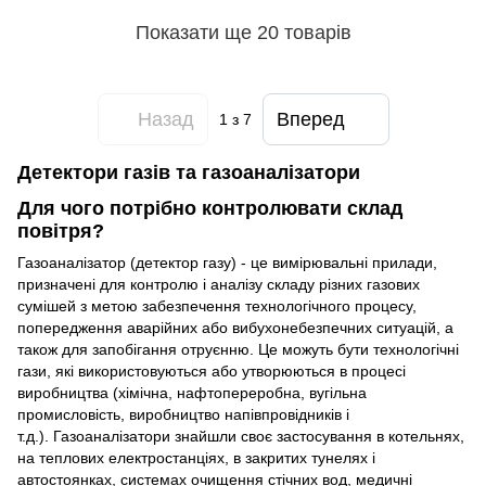
Показати ще 20 товарів
Назад
Вперед
1
з 7
Детектори газів та газоаналізатори
Для чого потрібно
контролювати склад
повітря?
Газоаналізатор (детектор газу) - це вимірювальні прилади,
призначені для контролю і аналізу складу різних газових
сумішей з метою забезпечення технологічного процесу,
попередження аварійних або вибухонебезпечних ситуацій, а
також для запобігання отруєнню. Це можуть бути технологічні
гази, які використовуються або утворюються в процесі
виробництва (хімічна, нафтопереробна, вугільна
промисловість, виробництво напівпровідників і
т.д.). Газоаналізатори знайшли своє застосування в котельнях,
на теплових електростанціях, в закритих тунелях і
автостоянках, системах очищення стічних вод, медичні