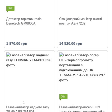
Хіт
Детектор горючих газів
Стаціонарний монітор якості
Benetech GM8800A
повітря AZ-77232
1 870.00 грн
14 520.00 грн
Хіт
1
Газоаналізатор чадного газу
Газоаналізатор-логер CO2/
TENMARS TM-801
термогігрометр портативний з