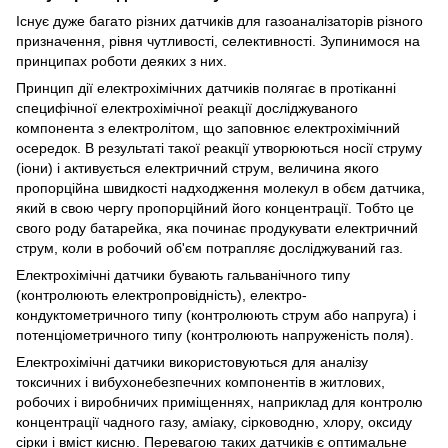
Існує дуже багато різних датчиків для газоаналізаторів різного
призначення, рівня чутливості, селективності. Зупинимося на
принципах роботи деяких з них.
Принцип дії електрохімічних датчиків полягає в протіканні
специфічної електрохімічної реакції досліджуваного
компонента з електролітом, що заповнює електрохімічний
осередок. В результаті такої реакції утворюються носії струму
(іони) і активується електричний струм, величина якого
пропорційна швидкості надходження молекул в обєм датчика,
який в свою чергу пропорційний його концентрації. Тобто це
свого роду батарейка, яка починає продукувати електричний
струм, коли в робочий об'єм потрапляє досліджуваний газ.
Електрохімічні датчики бувають гальванічного типу
(контролюють електропровідність), електро-
кондуктометричного типу (контролюють струм або напруга) і
потенціометричного типу (контролюють напруженість поля).
Електрохімічні датчики використовуються для аналізу
токсичних і вибухонебезпечних компонентів в житлових,
робочих і виробничих приміщеннях, наприклад для контролю
концентрації чадного газу, аміаку, сірководню, хлору, оксиду
сірки і вміст кисню. Перевагою таких датчиків є оптимальне