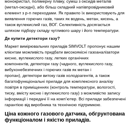
монокристал, полімерну плівку, суміш з оксидів металів
(метал-оксидні), або більш складний напівпровідниковий
елемент з р-n переходами. Як правило їх використовують для
виявлення горючих газів, таких як водень, метан, кисень, а
також вуглекислий газ, ВОГ. Селективність досягається
шляхом підбору складу чутливого шару і його температури.
Де купити детектори газу?
Маркет вимірювальних приладів SIMVOLT пропонує нашим
клієнтам можливість придбати високоякісні газоаналізатори
кисню, вуглекислого газу, летких органічних
компонентів, детектори газу (чадного, вуглекислого газу,
вибухонебезпечних і горючих газів як метан і
пропан), детектори витоку газів холодоагентів, а також
багатофункціональні прилади для комплексного аналізу
повітря в приміщеннях (контроль температури, вологості,
тиску, вмісту кисню і вуглекислого газу) з можливістю запису
інформації і передачі її на комп'ютер. Всі прилади забезпечені
гарантією від виробника та технічною підтримкою.
Ціна кожного газового датчика, обгрунтована
функціоналом і якістю приладів.