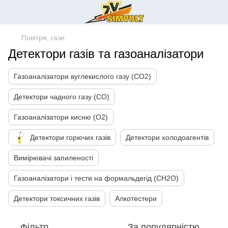
Повітря, гази
Детектори газів та газоаналізатори
Газоаналізатори вуглекислого газу (CO2)
Детектори чадного газу (СО)
Газоаналізатори кисню (О2)
Детектори горючих газів
Детектори холодоагентів
Вимірювачі запиленості
Газоаналізатори і тести на формальдегід (CH2O)
Детектори токсичних газів
Алкотестери
Фільтр
За популярністю