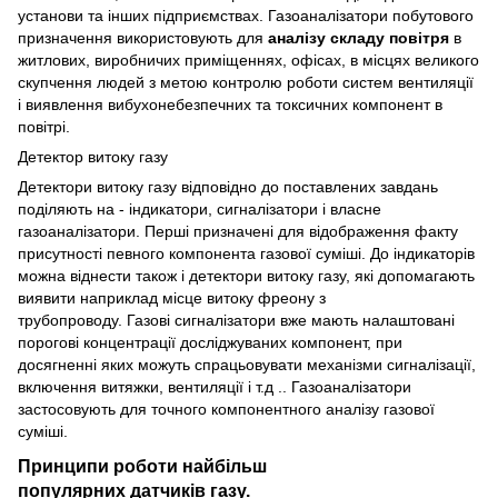
установи та інших підприємствах. Газоаналізатори побутового
призначення використовують для
аналізу складу повітря
в
житлових, виробничих приміщеннях, офісах, в місцях великого
скупчення людей з метою контролю роботи систем вентиляції
і виявлення вибухонебезпечних та токсичних компонент в
повітрі.
Детектор витоку газу
Детектори витоку газу відповідно до поставлених завдань
поділяють на - індикатори, сигналізатори і власне
газоаналізатори. Перші призначені для відображення факту
присутності певного компонента газової суміші. До індикаторів
можна віднести також і детектори витоку газу, які допомагають
виявити наприклад місце витоку фреону з
трубопроводу. Газові сигналізатори вже мають налаштовані
порогові концентрації досліджуваних компонент, при
досягненні яких можуть спрацьовувати механізми сигналізації,
включення витяжки, вентиляції і т.д .. Газоаналізатори
застосовують для точного компонентного аналізу газової
суміші.
Принципи роботи найбільш
популярних датчиків газу.