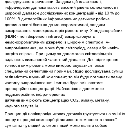
досліджуваного речовини. Завдяки цій властивості,
інфрачервоні датчики мають високий рівень селективності і
широкий діапазон досліджуваних концентрацій - від 10 % до
100%. В дисперсійних інфрачервоних датчиках робоча
довжина хвилі близька до монохроматичної, завдяки
використанню монохроматорів різного типу. У недісперсійних
(NDIR - non dispersion infrared) використовують
немонохроматичним джерело із широким спектром ІЧ-
випромінювання, це може бути світлодіод, лазер або навіть
нагріта спіраль. При цьому за допомогою світлофільтрів
виділяють визначений частотний діапазон. Для підвищення
точності вимірювань може використовуватися також
спеціальний селективний приймач. Якщо досліджувана суміш
газів містить шуканий компонент, то він буде поглинати певну
частину випромінювання і сигнал буде змінюватися
пропорційно концентрації. Найчастіше з допомогою
недисперсійних інфрачервоних
датчиків вимірюють концентрацію СО2, аміаку, метану,
чадного газу та ін.
Принцип дії напівпровідникових датчиків грунтується на зміні їх
опору в процесі хемосорбціі активного компонента газової
суміші на чутливий елемент, який може являти собою