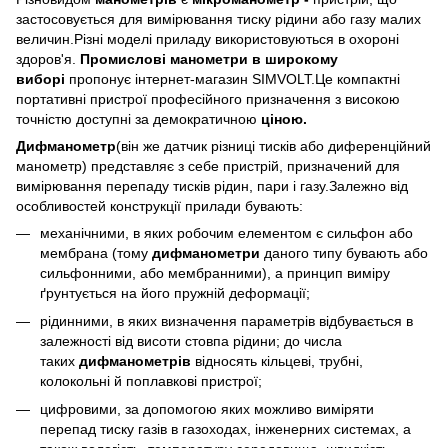
застосовується для вимірювання тиску рідини або газу малих
величин.Різні моделі приладу використовуються в охороні
здоров'я.
Промислові манометри в широкому
виборі
пропонує інтернет-магазин SIMVOLT.Це компактні
портативні пристрої професійного призначення з високою
точністю доступні за демократичною
ціною.
Дифманометр
(він же датчик різниці тисків або диференційний
манометр) представляє з себе пристрій, призначений для
вимірювання перепаду тисків рідин, пари і газу.Залежно від
особливостей конструкції прилади бувають:
механічними, в яких робочим елементом є сильфон або
мембрана (тому
дифманометри
даного типу бувають або
сильфонними, або мембранними), а принцип виміру
ґрунтується на його пружній деформації;
рідинними, в яких визначення параметрів відбувається в
залежності від висоти стовпа рідини; до числа
таких
дифманометрів
відносять кільцеві, трубні,
колокольні й поплавкові пристрої;
цифровими, за допомогою яких можливо виміряти
перепад тиску газів в газоходах, інженерних системах, а