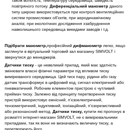
також вологість, температуру середовища, швидкість
повітряного потоку.
Диференціальний манометр
даного
типу широко використовується при контролі вентиляційних
систем промислових об'єктів, при аеродинамічному
аналізі, при екологічних дослідження хзабруднення
навколишнього середовища викидами заводів і т.д.
Підібрати манометр,
професійний
дифманометр
легко, якщо
заглянути в віртуальний торговий зал магазину SIMVOLT і
звернутися до менеджерів.
Датчики тиску
- це невеликий прилад, який має здатність
змінювати власні фізичні параметри під впливом тиску
вимірюваного середовища. Цей тиск пару, рідини або газу
датчик трансформує в цифровий код, сигнал електричний або
пневматичний. Робочим елементом пристрою є чутливий
приймач тиску. Залежно від принципу перетворення тиску
пристрій використовує ємнісний, п'єзоелектричний,
тензометричний, індуктивний, іонізаційний, п'єзорезистивний
або резонансний метод.
Датчики тиску,
купити які пропонує в
розмаїтті інтернет-магазин SIMVOLT, не є вимірювальними
приладами, так як вони не визначають величину тиску, а
перетворюють його.