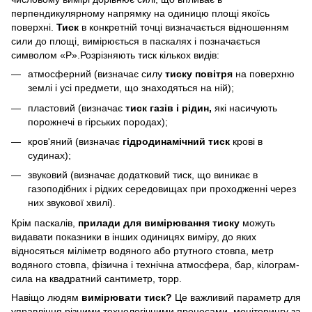
перпендикулярному напрямку на одиницю площі якоїсь
поверхні.
Тиск
в конкретній точці визначається відношенням
сили до площі, вимірюється в паскалях і позначається
символом «P».Розрізняють тиск кількох видів:
атмосферний (визначає силу
тиску повітря
на поверхню
землі і усі предмети, що знаходяться на ній);
пластовий (визначає
тиск газів і рідин,
які насичують
порожнечі в гірських породах);
кров'яний (визначає
гідродинамічний тиск
крові в
судинах);
звуковий (визначає додатковий тиск, що виникає в
газоподібних і рідких середовищах при проходженні через
них звукової хвилі).
Крім паскалів,
прилади для вимірювання тиску
можуть
видавати показники в інших одиницях виміру, до яких
відносяться міліметр водяного або ртутного стовпа, метр
водяного стовпа, фізична і технічна атмосфера, бар, кілограм-
сила на квадратний сантиметр, торр.
Навіщо людям
вимірювати тиск?
Це важливий параметр для
управління різними технологічними процесами, моніторингу за