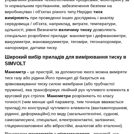
їх нормальним протіканням, забезпечення безпеки на
виробництвах і об'єктах різного типу.Нерідко
тиск
вимірюють
при проведенні інших досліджень і аналізу
середовища / об'єкта, наприклад, витрати, температури,
щільності, рівня.Визначити
величину тиску
дозволяють
спеціально розроблені прилади: манометри і дифманометри,
вакуумметри, мановакуумметри, тягоміри, тягонапороміри,
напороміри, датчики тиску.
Широкий вибір
приладів для вимірювання тиску
в
SIMVOLT
Манометр -
це пристрій, за допомогою якого можна виміряти
тиск газу або рідини.Його принцип дії базується на
зрівноважуванні тиску силою мембрани (або трубчастої
пружини), яка трансформує лінійний рух чутливого елемента в
круговий рух стрілок.
Манометри
розрізняють по класу
точності (чим менше цей параметр, тим точніше вважається
прилад);по конструкції чутливого елемента (вантажопоршневі,
рідинні, деформаційні);по виду (загальнотехнічні, суднові,
самозаписуючі, спеціальні, електроконтактні, залізничні,
гліцеринозаповнені або вібростійкі, аналогові або еталонні).
Різновидом
манометрів
є
мікроманометр -
пристрій, що