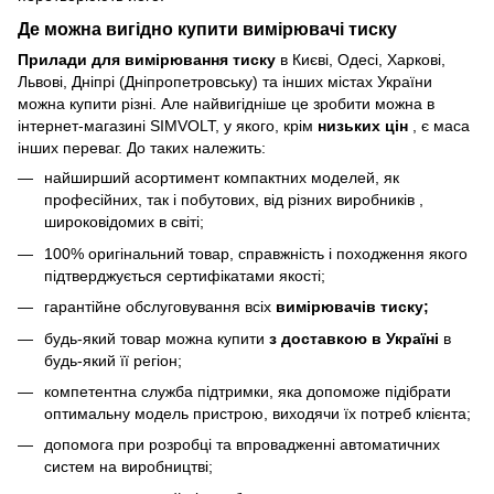
Де можна вигідно купити
вимірювачі тиску
Прилади для вимірювання тиску
в Києві, Одесі, Харкові,
Львові, Дніпрі (Дніпропетровську) та інших містах України
можна купити різні. Але найвигідніше це зробити можна в
інтернет-магазині SIMVOLT, у якого, крім
низьких цін
, є маса
інших переваг. До таких належить:
найширший асортимент компактних моделей, як
професійних, так і побутових, від різних виробників ,
широковідомих в світі;
100% оригінальний товар, справжність і походження якого
підтверджується сертифікатами якості;
гарантійне обслуговування всіх
вимірювачів тиску;
будь-який товар можна купити
з доставкою в Україні
в
будь-який її регіон;
компетентна служба підтримки, яка допоможе підібрати
оптимальну модель пристрою, виходячи їх потреб клієнта;
допомога при розробці та впровадженні автоматичних
систем на виробництві;