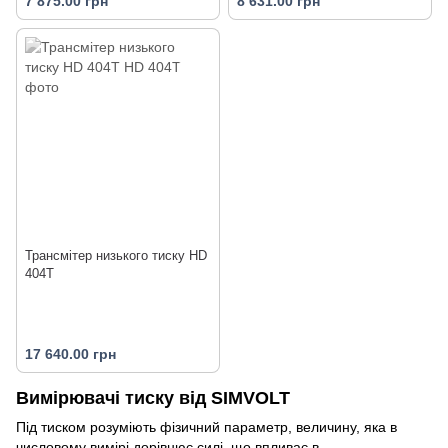
7 875.00 грн
8 631.00 грн
Трансмітер низького тиску HD
404T
17 640.00 грн
Вимірювачі тиску від SIMVOLT
Під тиском розуміють фізичний параметр, величину, яка в
числовому вимірі дорівнює силі, що впливає в