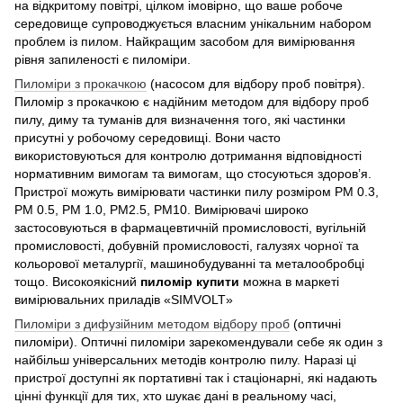
на відкритому повітрі, цілком імовірно, що ваше робоче
середовище супроводжується власним унікальним набором
проблем із пилом. Найкращим засобом для вимірювання
рівня запиленості є пиломіри.
Пиломіри з прокачкою
(насосом для відбору проб повітря).
Пиломір з прокачкою є надійним методом для відбору проб
пилу, диму та туманів для визначення того, які частинки
присутні у робочому середовищі. Вони часто
використовуються для контролю дотримання відповідності
нормативним вимогам та вимогам, що стосуються здоров’я.
Пристрої можуть вимірювати частинки пилу розміром PM 0.3,
PM 0.5, PM 1.0, PM2.5, PM10. Вимірювачі широко
застосовуються в фармацевтичній промисловості, вугільній
промисловості, добувній промисловості, галузях чорної та
кольорової металургії, машинобудуванні та металообробці
тощо. Високоякісний
пиломір купити
можна в маркеті
вимірювальних приладів «SIMVOLT»
Пиломіри з дифузійним методом відбору проб
(оптичні
пиломіри). Оптичні пиломіри зарекомендували себе як один з
найбільш універсальних методів контролю пилу. Наразі ці
пристрої доступні як портативні так і стаціонарні, які надають
цінні функції для тих, хто шукає дані в реальному часі,