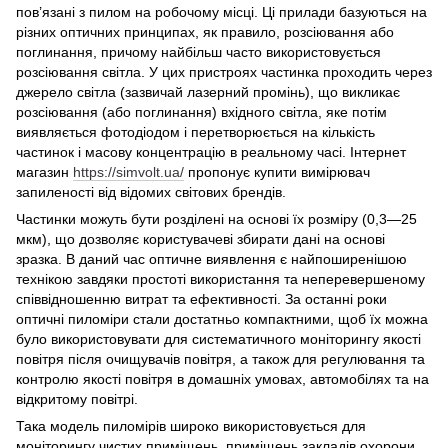
пов’язані з пилом на робочому місці. Ці прилади базуються на
різних оптичних принципах, як правило, розсіювання або
поглинання, причому найбільш часто використовується
розсіювання світла. У цих пристроях частинка проходить через
джерело світла (зазвичай лазерний промінь), що викликає
розсіювання (або поглинання) вхідного світла, яке потім
виявляється фотодіодом і перетворюється на кількість
частинок і масову концентрацію в реальному часі. Інтернет
магазин
https://simvolt.ua/
пропонує купити вимірювач
запиленості від відомих світових брендів.
Частинки можуть бути розділені на основі їх розміру (0,3—25
мкм), що дозволяє користувачеві збирати дані на основі
зразка. В даний час оптичне виявлення є найпоширенішою
технікою завдяки простоті використання та неперевершеному
співвідношенню витрат та ефективності. За останні роки
оптичні пиломіри стали достатньо компактними, щоб їх можна
було використовувати для систематичного моніторингу якості
повітря після очищувачів повітря, а також для регулювання та
контролю якості повітря в домашніх умовах, автомобілях та на
відкритому повітрі.
Така модель пиломірів широко використовується для
моніторингу чистих приміщень, приміщень закладів охорони