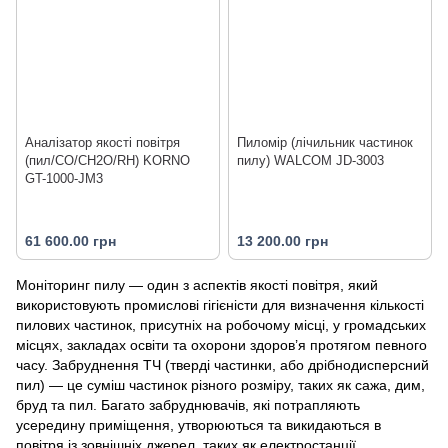
Аналізатор якості повітря
Пиломір (лічильник частинок
(пил/CO/CH2O/RH) KORNO
пилу) WALCOM JD-3003
GT-1000-JM3
61 600.00 грн
13 200.00 грн
Моніторинг пилу — один з аспектів якості повітря, який
використовують промислові гігієністи для визначення кількості
пилових частинок, присутніх на робочому місці, у громадських
місцях, закладах освіти та охорони здоров’я протягом певного
часу. Забруднення ТЧ (тверді частинки, або дрібнодисперсний
пил) — це суміш частинок різного розміру, таких як сажа, дим,
бруд та пил. Багато забруднювачів, які потрапляють
усередину приміщення, утворюються та викидаються в
повітря із зовнішніх джерел, таких як електростанції,