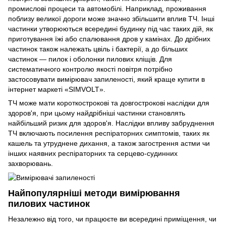
промислові процеси та автомобілі. Наприклад, проживання
поблизу великої дороги може значно збільшити вплив ТЧ. Інші
частинки утворюються всередині будинку під час таких дій, як
приготування їжі або спалювання дров у камінах. До дрібних
частинок також належать цвіль і бактерії, а до більших
частинок — пилок і оболонки пилових кліщів. Для
систематичного контролю якості повітря потрібно
застосовувати вимірювач запиленості, який краще купити в
інтернет маркеті «SIMVOLT».
ТЧ може мати короткострокові та довгострокові наслідки для
здоров'я, при цьому найдрібніші частинки становлять
найбільший ризик для здоров'я. Наслідки впливу забруднення
ТЧ включають посилення респіраторних симптомів, таких як
кашель та утруднене дихання, а також загострення астми чи
інших наявних респіраторних та серцево-судинних
захворювань.
Найпопулярніші методи вимірювання
пилових частинок
Незалежно від того, чи працюєте ви всередині приміщення, чи