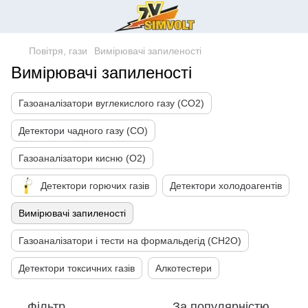
Повітря, гази
Вимірювачі запиленості
Вимірювачі запиленості
Газоаналізатори вуглекислого газу (CO2)
Детектори чадного газу (СО)
Газоаналізатори кисню (О2)
Детектори горючих газів
Детектори холодоагентів
Вимірювачі запиленості
Газоаналізатори і тести на формальдегід (CH2O)
Детектори токсичних газів
Алкотестери
Фільтр
За популярністю