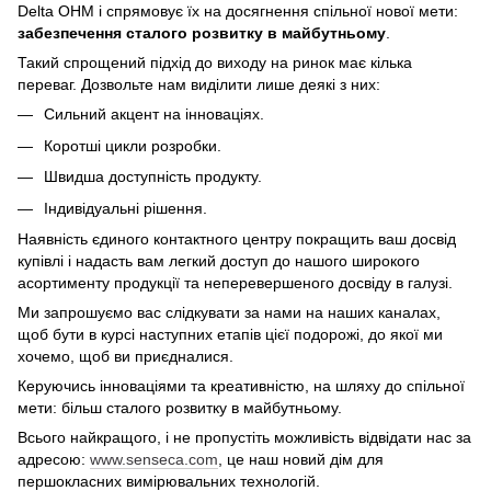
Delta OHM і спрямовує їх на досягнення спільної нової мети:
забезпечення сталого розвитку в майбутньому
.
Такий спрощений підхід до виходу на ринок має кілька
переваг. Дозвольте нам виділити лише деякі з них:
Сильний акцент на інноваціях.
Коротші цикли розробки.
Швидша доступність продукту.
Індивідуальні рішення.
Наявність єдиного контактного центру покращить ваш досвід
купівлі і надасть вам легкий доступ до нашого широкого
асортименту продукції та неперевершеного досвіду в галузі.
Ми запрошуємо вас слідкувати за нами на наших каналах,
щоб бути в курсі наступних етапів цієї подорожі, до якої ми
хочемо, щоб ви приєдналися.
Керуючись інноваціями та креативністю, на шляху до спільної
мети: більш сталого розвитку в майбутньому.
Всього найкращого, і не пропустіть можливість відвідати нас за
адресою:
www.senseca.com
, це наш новий дім для
першокласних вимірювальних технологій.