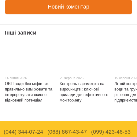
Новий коментар
Інші записи
14 липня 2026
29 червня 2026
15 червня 202
ОВП води без міфів: як
Контроль параметрів на
Літній контр
правильно вимірювати та
виробництві: ключові
води та ґрун
інтерпретувати окисно-
прилади для ефективного
рішення для 
відновний потенціал
моніторингу
підприємст
(044) 344-07-24
(068) 867-43-47
(099) 423-46-53