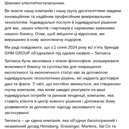
Шановні клієнти/постачальники,
Ви знаєте нашу компанію і нашу групу десятиліттями завдяки
інноваційним та надійним професійним вимірювальним
технологіям. Індивідуальні послуги й індивідуальні рішення
для вас, наших клієнтів і партнерів є наріжними каменями
нашого бізнесу. Отже, щоб зміцнити ці відносини, ми
вирушаємо в нову захоплюючу подорож.
Ми раді повідомити, що з 1 січня 2024 року всі п’ять брендів
GHM GROUP об’єдналися під однією назвою ‒ Senseca.
Senseca була заснована з чіткою філософією: розширювати
можливості бізнесу та суспільства для покращення
екологічного та економічного статус-кво за допомогою
індивідуальних технологічних рішень, які надають достовірні
дані та факти. У світі, що постійно змінюється, ми створюємо
гнучку компанію, яка може швидко реагувати на ваші
індивідуальні потреби та ринкові тенденції, компанію, яка
ставить клієнта в центр кожного рішення і допомагає йому
розвиватися за допомогою підходу заснованого на
застосуванні.
Senseca – це єдина компанія, яка об’єднує багатогранний і
незамінний досвід Honsberg, Greisinger, Martens, Val.Co та