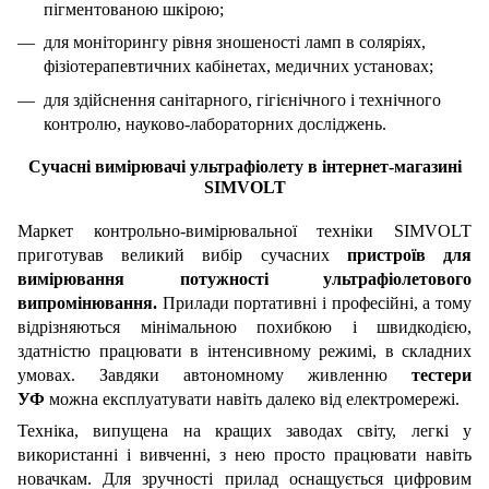
пігментованою шкірою;
для моніторингу рівня зношеності ламп в соляріях,
фізіотерапевтичних кабінетах, медичних установах;
для здійснення санітарного, гігієнічного і технічного
контролю, науково-лабораторних досліджень.
Сучасні
вимірювачі ультрафіолету
в інтернет-магазині
SIMVOLT
Маркет контрольно-вимірювальної техніки SIMVOLT
приготував великий вибір сучасних
пристроїв
для
вимірювання потужності ультрафіолетового
випромінювання.
Прилади портативні і професійні, а тому
відрізняються мінімальною похибкою і швидкодією,
здатністю працювати в інтенсивному режимі, в складних
умовах. Завдяки автономному живленню
тестери
УФ
можна експлуатувати навіть далеко від електромережі.
Техніка, випущена на кращих заводах світу, легкі у
використанні і вивченні, з нею просто працювати навіть
новачкам. Для зручності прилад оснащується цифровим