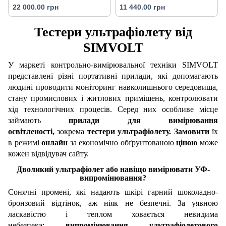
22 000.00 грн
11 440.00 грн
Тестери ультрафіолету від
SIMVOLT
У маркеті контрольно-вимірювальної техніки SIMVOLT
представлені різні портативні прилади, які допомагають
людині проводити моніторинг навколишнього середовища,
стану промислових і житлових приміщень, контролювати
хід технологічних процесів. Серед них особливе місце
займають
прилади для вимірювання
освітленості,
зокрема
тестери ультрафіолету.
Замовити
їх
в режимі
онлайн
за економічно обґрунтованою
ціною
може
кожен відвідувач сайту.
Дволикий ультрафіолет або навіщо вимірювати УФ-
випромінювання?
Сонячні промені, які надають шкірі гарний шоколадно-
бронзовий відтінок, аж ніяк не безпечні. За уявною
ласкавістю і теплом ховається невидима
небезпека:
випромінювання ультрафіолетового