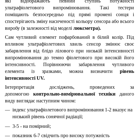
які відображають певний ступінь потужності
ультрафіолетового випромінювання. Такі тестери
поміщають безпосередньо під прямі промені сонця і
спостерігають зміну насиченості кольору сенсора або всього
виробу (в залежності від моделі
люксметра).
Сам чутливий елемент пофарбований в білий колір. Під
впливом ультрафіолетових хвиль сенсор змінює своє
забарвлення від блідо лілового при низькій інтенсивності
випромінювання до темно фіолетового при високій його
інтенсивності. Порівнюючи забарвлення чутливого
елемента із зразками, можна визначити
рівень
інтенсивності UV.
Інтерпретація досліджень, проведених за
допомогою
контрольно-вимірювальної техніки
даного
виду виглядає наступним чином:
індекс ультрафіолетового випромінювання 1-2 вказує на
низький рівень сонячної радіації;
3-5 - на помірний;
показник 6-7 свідчить про високу потужність