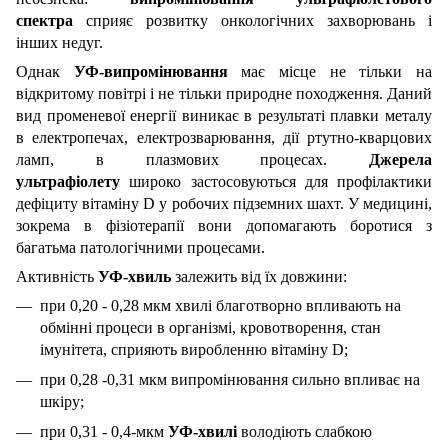
спектра
сприяє розвитку онкологічних захворювань і
інших недуг.
Однак
УФ-випромінювання
має місце не тільки на
відкритому повітрі і не тільки природне походження. Даний
вид променевої енергії виникає в результаті плавки металу
в електропечах, електрозварювання, дії ртутно-кварцових
ламп, в плазмових процесах.
Джерела
ультрафіолету
широко застосовуються для профілактики
дефіциту вітаміну D у робочих підземних шахт. У медицині,
зокрема в фізіотерапії вони допомагають боротися з
багатьма патологічними процесами.
Активність
УФ-хвиль
залежить від їх довжини:
при 0,20 - 0,28 мкм хвилі благотворно впливають на
обмінні процеси в організмі, кровотворення, стан
імунітета, сприяють виробленню вітаміну D;
при 0,28 -0,31 мкм випромінювання сильно впливає на
шкіру;
при 0,31 - 0,4-мкм
УФ-хвилі
володіють слабкою