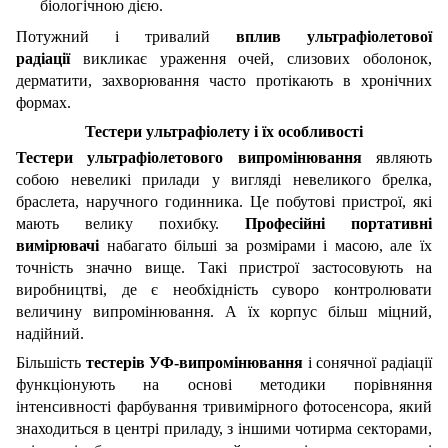
біологічною дією.
Потужний і тривалий
вплив ультрафіолетової
радіації
викликає ураження очей, слизових оболонок,
дерматити, захворювання часто протікають в хронічних
формах.
Тестери ультрафіолету
і їх особливості
Тестери ультрафіолетового випромінювання
являють
собою невеликі прилади у вигляді невеликого брелка,
браслета, наручного годинника. Це побутові пристрої, які
мають велику похибку.
Професійні портативні
вимірювачі
набагато більші за розмірами і масою, але їх
точність значно вище. Такі пристрої застосовують на
виробництві, де є необхідність суворо контролювати
величину випромінювання. А їх корпус більш міцний,
надійний.
Більшість
тестерів УФ-випромінювання
і сонячної радіації
функціонують на основі методики порівняння
інтенсивності фарбування тривимірного фотосенсора, який
знаходиться в центрі приладу, з іншими чотирма секторами,