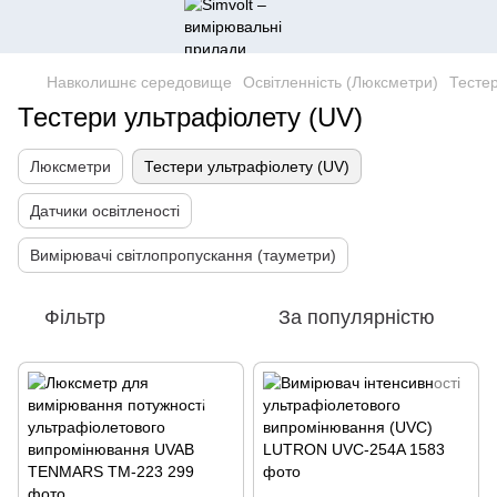
Навколишнє середовище
Освітленність (Люксметри)
Тестер
Тестери ультрафіолету (UV)
Люксметри
Тестери ультрафіолету (UV)
Датчики освітленості
Вимірювачі світлопропускання (тауметри)
Фільтр
За популярністю