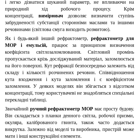
і легко дізнатися шуканий параметр, не впливаючи на
природний хід робочого процесу. Крім
концентрації,
вимірювач
дозволяє визначити ступінь
забрудненості субстанції сторонніми маслами та іншими
речовинами (світлова смуга виходить розмитою).
Як і будь-який інший рефрактометр,
рефрактометр для
МОР і емульсій,
працює за принципом визначення
коефіцієнта світлозаломлювання. Світловий промінь
пропускається крізь досліджуваний матеріал, заломлюється
на його поверхні. Кут рефракції безпосередньо залежить від
складу і кількості розчинених речовин. Співвідношення
кута входження і кута заломлення і є коефіцієнтом
заломлення. У деяких моделях він збігається з відсотком
концентрації, тому користувачеві не знадобляться спеціальні
перекладні таблиці.
Звичайний
ручний рефрактометр МОР
має просту будову.
Він складається з планки денного світла, робочої призми,
окуляра, каліброваного гвинта, також часто додається
викрутка. Залежно від моделі та виробника, пристрій може
мати і інші конструкційні елементи.