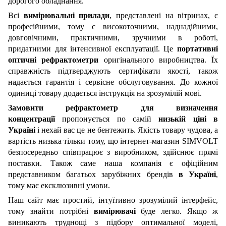
дорогого обладнання.
Всі
вимірювальні прилади
, представлені на вітринах, є
професійними, тому є високоточними, наднадійними,
довговічними, практичними, зручними в роботі,
придатними для інтенсивної експлуатації. Це
портативні
оптичні рефрактометри
оригінального виробництва. Їх
справжність підтверджують сертифікати якості, також
надається гарантія і сервісне обслуговування. До кожної
одиниці товару додається інструкція на зрозумілій мові.
Замовити рефрактометр для визначення
концентрації
пропонується по самій
низькій ціні в
Україні
і нехай вас це не бентежить. Якість товару чудова, а
вартість низька тільки тому, що інтернет-магазин SIMVOLT
безпосередньо співпрацює з виробником, здійснює прямі
поставки. Також саме наша компанія є офіційним
представником багатьох зарубіжних брендів
в Україні
,
тому має ексклюзивні умови.
Наш сайт має простий, інтуїтивно зрозумілий інтерфейс,
тому знайти потрібні
вимірювачі
буде легко. Якщо ж
виникають труднощі з підбору оптимальної моделі,