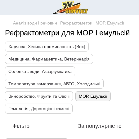
Аналіз води і речовин
Рефрактометри
МОР, Емульсії
Рефрактометри для МОР і емульсій
Харчова, Хімічна промисловість (Brix)
Медицина, Фармацевтика, Ветеринарія
Солоність води, Акваріумістика
Температура замерзання, АВТО, Холодильні
Виноробство, Фрукти та Овочі
МОР, Емульсії
Гемологія, Дорогоцінні камені
Фільтр
За популярністю