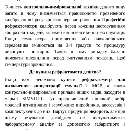
Точність
контрольно-вимірювальної техніки
даного виду
багато в чому визначається правильністю проведеного
калібрування і регулярністю перенастроювання.
Професійні
рефрактометри
калібрують перед кожним застосуванням
або раз на тиждень, залежно від інтенсивності експлуатації.
Якщо температура приміщення або навколишнього
середовища змінюється на 3-4 градуси, то процедуру
виконують повторно. Також в тому випадку бажано
почекати півхвилини перед зчитуванням показань, щоб
температури зрівнялися.
Де купити
рефрактометр
дешево?
Якщо вам необхідно купити
рефрактометр для
визначення концентрації емульсії
і МОР, а також
контрольно-вимірювальні прилади інших видів, заходите в
маркет SIMVOLT. Тут представлений широкий вибір
моделей вітчизняних і зарубіжних виробників, аксесуарів і
комплектуючих до них. Вартує продукція
недорого,
але при
цьому результати досліджень не поступатимуться
лабораторному аналізу за допомогою габаритного і