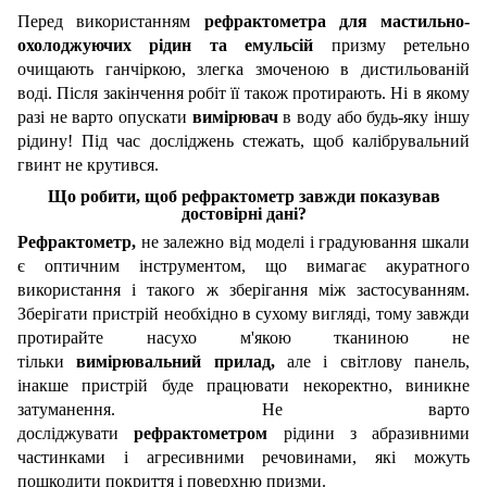
Перед використанням
рефрактометра для мастильно-
охолоджуючих рідин та емульсій
призму ретельно
очищають ганчіркою, злегка змоченою в дистильованій
воді. Після закінчення робіт її також протирають. Ні в якому
разі не варто опускати
вимірювач
в воду або будь-яку іншу
рідину! Під час досліджень стежать, щоб калібрувальний
гвинт не крутився.
Що робити, щоб
рефрактометр
завжди показував
достовірні дані?
Рефрактометр,
не залежно від моделі і градуювання шкали
є оптичним інструментом, що вимагає акуратного
використання і такого ж зберігання між застосуванням.
Зберігати пристрій необхідно в сухому вигляді, тому завжди
протирайте насухо м'якою тканиною не
тільки
вимірювальний прилад,
але і світлову панель,
інакше пристрій буде працювати некоректно, виникне
затуманення. Не варто
досліджувати
рефрактометром
рідини з абразивними
частинками і агресивними речовинами, які можуть
пошкодити покриття і поверхню призми.