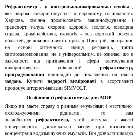
Рефрактометр
- це
контрольно-вимірювальна техніка
,
яка широко використовується в народному господарстві.
Харчова, хімічна промисловість, машинобудування і
транспорт, галузь охорони здоров'я, геологія, ювелірна
справа, криміналістика, екологія - ось короткий перелік
областей, де використовують прилад. Пристрій, що працює
на основі оптичного явища рефракції, тобто
світлозаломлювання, не є універсальним, це означає, що в
залежності від призначення і сфери застосування
використовують унікальний
рефрактометр,
проградуйований
відповідно до покладених на нього
завдань. Купити
недорогі вимірювачі
в асортименті
пропонує інтернет-магазин SIMVOLT.
Особливості
рефрактометра для МОР
Якщо ви маєте справу з різними емульсіями і мастильно-
охолоджуючими рідинами, то вам
знадобитися
рефрактометр,
який виступає в якості
універсального допоміжного засобу при визначенні
концентрації водозмішуючих емульсій. Він дозволяє швидко