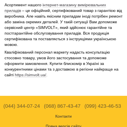
Асортимент нашого
інтернет-магазину вимірювальних
приладів
– це офіційний, сертифікований товар з гарантією від
виробника. Але навіть якісним приладам іноді потрібен ремонт
або заміна окремих деталей. У такій ситуації Вам допоможе
сервісний центр «SIMVOLT», який здійснює гарантійне та
постгарантійне обслуговування приладів. Вся продукція
сертифікована та поставляється з інструкціями українською
мовою.
Кваліфікований персонал маркету надасть консультацію
стосовно товару, умов його застосування та допоможе
оформити замовлення. Купити блискомір в Україні за
конкурентними цінами та з доставкою в регіони найкраще на
сайті
https://simvolt.ua/
.
(044) 344-07-24
(068) 867-43-47
(099) 423-46-53
Контакти
Повна версія сайту