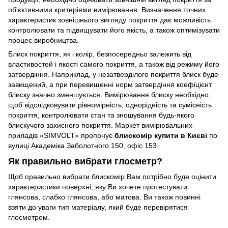
об'єктивними критеріями вимірювання. Визначення точних
характеристик зовнішнього вигляду покриття дає можливість
контролювати та підвищувати його якість, а також оптимізувати
процес виробництва.
Блиск покриття, як і колір, безпосередньо залежить від
властивостей і якості самого покриття, а також від режиму його
затвердіння. Наприклад, у незатверділого покриття блиск буде
завищений, а при перевищенні норм затвердіння коефіцієнт
блиску значно зменшується. Вимірювання блиску необхідно,
щоб відслідковувати рівномірність, однорідність та сумісність
покриття, контролювати стан та зношування будь-якого
блискучого захисного покриття. Маркет вимірювальних
приладів «SIMVOLT» пропонує
блискомір купити в Києві
по
вулиці Академіка Заболотного 150, офіс 153.
Як правильно вибрати глосметр?
Щоб правильно вибрати блискомір Вам потрібно буде оцінити
характеристики поверхні, яку Ви хочете протестувати:
глянсова, слабко глянсова, або матова. Ви також повинні
взяти до уваги тип матеріалу, який буде перевірятися
глосметром.