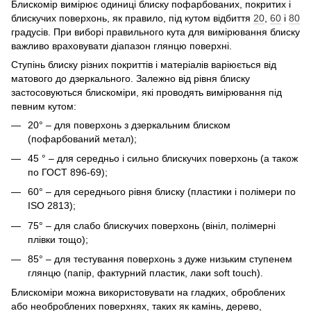
Блискомір вимірює одиниці блиску пофарбованих, покритих і
блискучих поверхонь, як правило, під кутом відбиття
20
,
60
і
80
градусів. При виборі правильного кута для вимірювання блиску
важливо враховувати діапазон глянцю поверхні.
Ступінь блиску різних покриттів і матеріалів варіюється від
матового до дзеркального. Залежно від рівня блиску
застосовуються блискоміри, які проводять вимірювання під
певним кутом:
20° – для поверхонь з дзеркальним блиском
(пофарбований метал);
45 ° – для середньо і сильно блискучих поверхонь (а також
по ГОСТ 896-69);
60° – для середнього рівня блиску (пластики і полімери по
ISO 2813);
75° – для слабо блискучих поверхонь (вініл, полімерні
плівки тощо);
85° – для тестування поверхонь з дуже низьким ступенем
глянцю (папір, фактурний пластик, лаки soft touch).
Блискоміри можна використовувати на гладких, оброблених
або необроблених поверхнях, таких як камінь, дерево,