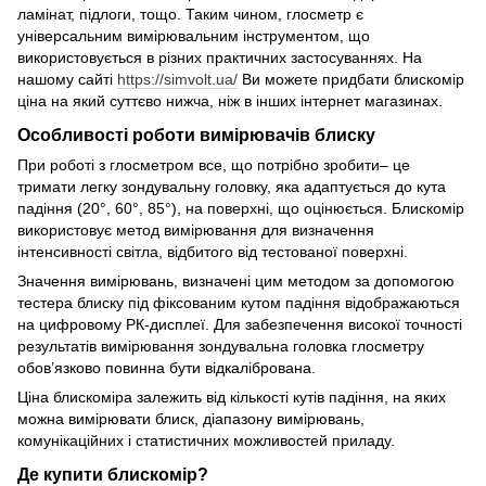
ламінат, підлоги, тощо. Таким чином, глосметр є
універсальним вимірювальним інструментом, що
використовується в різних практичних застосуваннях. На
нашому сайті
https://simvolt.ua/
Ви можете придбати блискомір
ціна на який суттєво нижча, ніж в інших інтернет магазинах.
Особливості роботи вимірювачів блиску
При роботі з глосметром все, що потрібно зробити– це
тримати легку зондувальну головку, яка адаптується до кута
падіння (20°, 60°, 85°), на поверхні, що оцінюється. Блискомір
використовує метод вимірювання для визначення
інтенсивності світла, відбитого від тестованої поверхні.
Значення вимірювань, визначені цим методом за допомогою
тестера блиску під фіксованим кутом падіння відображаються
на цифровому РК-дисплеї. Для забезпечення високої точності
результатів вимірювання зондувальна головка глосметру
обов’язково повинна бути відкалібрована.
Ціна блискоміра залежить від кількості кутів падіння, на яких
можна вимірювати блиск, діапазону вимірювань,
комунікаційних і статистичних можливостей приладу.
Де купити блискомір?