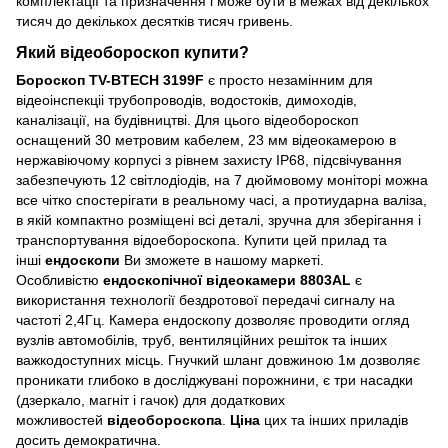
комплектації та призначення і може бути в межах від декількох
тисяч до декількох десятків тисяч гривень.
Який
відеобороскоп
купити?
Бороскоп TV-BTECH 3199F
є просто незамінним для
відеоінспекціі трубопроводів, водостоків, димоходів,
каналізації, на будівництві. Для цього відеобороскоп
оснащений 30 метровим кабелем, 23 мм відеокамерою в
нержавіючому корпусі з рівнем захисту ІР68, підсвічування
забезпечують 12 світлодіодів, на 7 дюймовому моніторі можна
все чітко спостерігати в реальному часі, а протиударна валіза,
в якій компактно розміщені всі деталі, зручна для зберігання і
транспортування відоебороскопа. Купити цей прилад та
інші
ендоскопи
Ви зможете в нашому маркеті.
Особливістю
ендоскопічної відеокамери 8803AL
є
використання технології бездротової передачі сигналу на
частоті 2,4Гц. Камера ендоскопу дозволяє проводити огляд
вузлів автомобілів, труб, вентиляційних решіток та інших
важкодоступних місць. Гнучкий шланг довжиною 1м дозволяє
проникати глибоко в досліджувані порожнини, є три насадки
(дзеркало, магніт і гачок) для додаткових
можливостей
відеобороскопа
.
Ціна
цих та інших приладів
досить демократична.