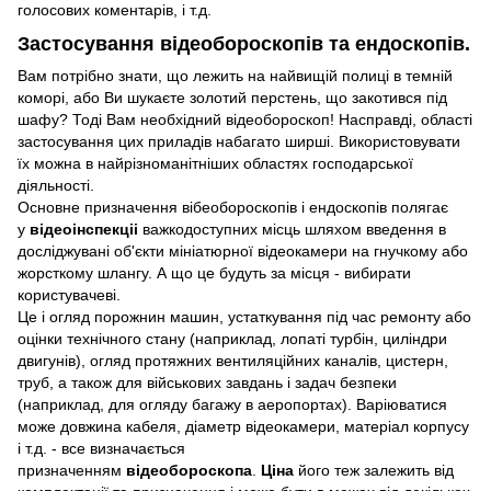
голосових коментарів, і т.д.
Застосування
відеобороскопів та ендоскопів
.
Вам потрібно знати, що лежить на найвищій полиці в темній
коморі, або Ви шукаєте золотий перстень, що закотився під
шафу? Тоді Вам необхідний відеобороскоп! Насправді, області
застосування цих приладів набагато ширші. Використовувати
їх можна в найрізноманітніших областях господарської
діяльності.
Основне призначення вібеобороскопів і ендоскопів полягає
у
відеоінспекціі
важкодоступних місць шляхом введення в
досліджувані об'єкти мініатюрної відеокамери на гнучкому або
жорсткому шлангу. А що це будуть за місця - вибирати
користувачеві.
Це і огляд порожнин машин, устаткування під час ремонту або
оцінки технічного стану (наприклад, лопаті турбін, циліндри
двигунів), огляд протяжних вентиляційних каналів, цистерн,
труб, а також для військових завдань і задач безпеки
(наприклад, для огляду багажу в аеропортах). Варіюватися
може довжина кабеля, діаметр відеокамери, матеріал корпусу
і т.д. - все визначається
призначенням
відеобороскопа
.
Ціна
його теж залежить від