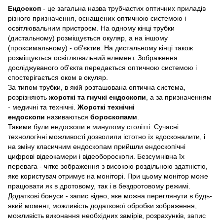
Ендоскоп
- це загальна назва трубчастих оптичних приладів
різного призначення, оснащених оптичною системою і
освітлювальним пристроєм. На одному кінці трубки
(дистальному) розміщується окуляр, а на іншому
(проксимальному) - об'єктив. На дистальному кінці також
розміщується освітлювальний елемент. Зображення
досліджуваного об'єкта передається оптичною системою і
спостерігається оком в окуляр.
За типом трубки, в якій розташована оптична система,
розрізняють
жорсткі та гнучкі ендоскопи
, а за призначенням
- медичні та технічні.
Жорсткі технічні
ендоскопи
називаються
бороскопами
.
Такими були ендоскопи в минулому столітті. Сучасні
технологічні можливості дозволили істотно їх вдосконалити, і
на зміну класичним ендоскопам прийшли ендоскопічні
цифрові відеокамери і відеобороскопи. Безсумнівна їх
перевага - чітке зображення з високою роздільною здатністю,
яке користувач отримує на моніторі. При цьому монітор може
працювати як в дротовому, так і в бездротовому режимі.
Додаткові бонуси - запис відео, яке можна переглянути в будь-
який момент, можливість додаткової обробки зображення,
можливість виконання необхідних замірів, розрахунків, запис