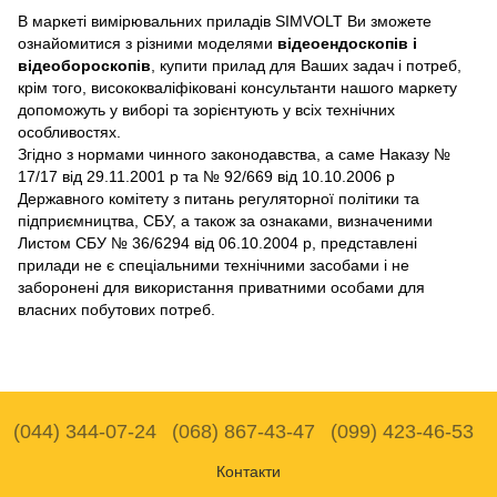
В маркеті вимірювальних приладів SIMVOLT Ви зможете
ознайомитися з різними моделями
відеоендоскопів і
відеобороскопів
, купити прилад для Ваших задач і потреб,
крім того, висококваліфіковані консультанти нашого маркету
допоможуть у виборі та зорієнтують у всіх технічних
особливостях.
Згідно з нормами чинного законодавства, а саме Наказу №
17/17 від 29.11.2001 р та № 92/669 від 10.10.2006 р
Державного комітету з питань регуляторної політики та
підприємництва, СБУ, а також за ознаками, визначеними
Листом СБУ № 36/6294 від 06.10.2004 р, представлені
прилади не є спеціальними технічними засобами і не
заборонені для використання приватними особами для
власних побутових потреб.
(044) 344-07-24
(068) 867-43-47
(099) 423-46-53
Контакти