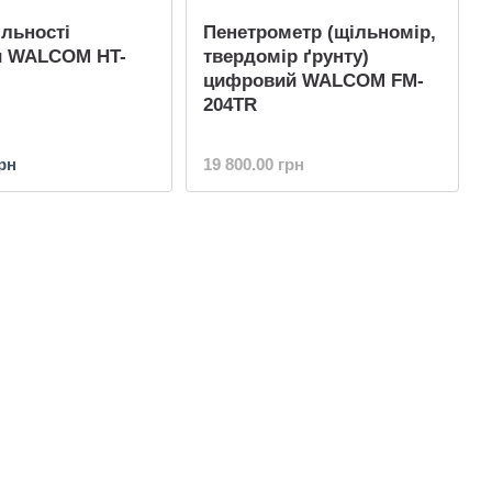
ільності
Пенетрометр (щільномір,
и WALCOM HT-
твердомір ґрунту)
цифровий WALCOM FM-
204TR
грн
19 800.00 грн