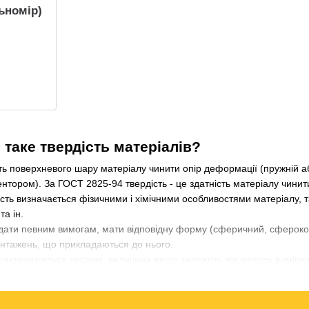
ьномір)
таке твердість матеріалів?
ть поверхневого шару матеріалу чинити опір деформації (пружній а
дентором). За ГОСТ 2825-94 твердість - це здатність матеріалу чин
ість визначається фізичними і хімічними особливостями матеріалу, т
та ін.
ідати певним вимогам, мати відповідну форму (сферичний, сфероко
антажень, що прикладаються до нього.
актеризується числом, величина якого залежить від методу вимір
у вимірювання, числові значення та одиниці вимірювання твердості 
рерахунок за необхідності.