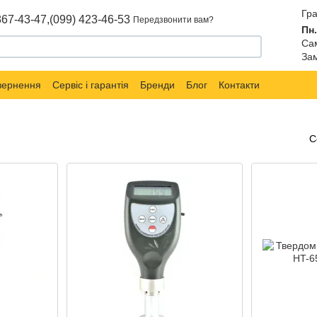
Гра
867-43-47,
(099) 423-46-53
Передзвонити вам?
Пн.
Сам
Зам
овернення
Сервіс і гарантія
Бренди
Блог
Контакти
С