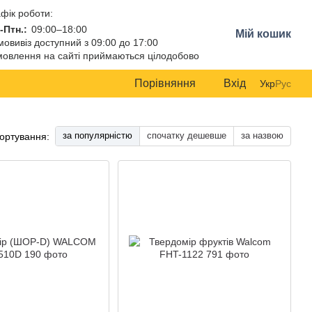
фік роботи:
-Птн.:
09:00–18:00
Мій кошик
овивіз доступний з 09:00 до 17:00
овлення на сайті приймаються цілодобово
Порівняння
Вхід
Укр
Рус
за популярністю
спочатку дешевше
за назвою
ортування: