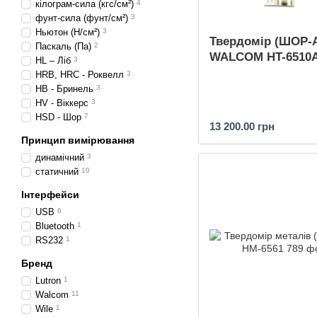
кілограм-сила (кгс/см²)
4
фунт-сила (фунт/см²)
3
Ньютон (Н/см²)
3
Твердомір (ШОР-
Паскаль (Па)
2
WALCOM HT-6510
HL – Ліб
3
HRB, HRC - Роквелл
3
HB - Бринель
3
HV - Віккерс
3
HSD - Шор
7
13 200.00 грн
Принцип вимірювання
динамічний
3
статичний
10
Інтерфейси
USB
6
Bluetooth
1
RS232
1
Бренд
Lutron
1
Walcom
11
Wile
1