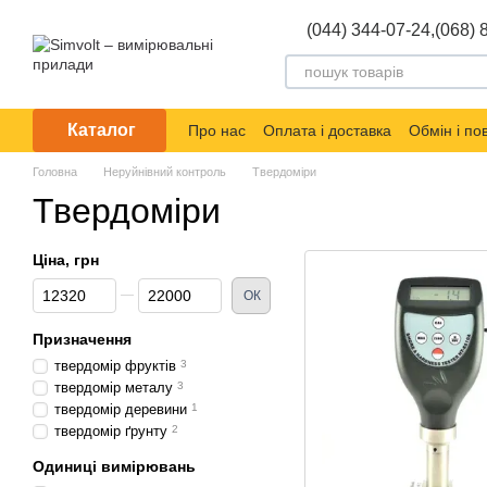
Перейти до основного контенту
(044) 344-07-24,
(068) 
Каталог
Про нас
Оплата і доставка
Обмін і п
Головна
Неруйнівний контроль
Твердоміри
Твердоміри
Ціна, грн
Від Ціна, грн
До Ціна, грн
ОК
Призначення
твердомір фруктів
3
твердомір металу
3
твердомір деревини
1
твердомір ґрунту
2
Одиниці вимірювань