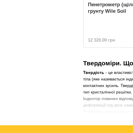
Пенетрометр (щіл
грунту Wile Soil
12 320.00 грн
Твердоміри. Що 
Твердість
- це властивіс
тіла (яке називається ін
контактних зусиль. Тверд
тип кристалічної решітки, 
Індентор повинен відпов
деформації під дією нав
Твердість матеріалу
хар
немає, залежно від метод
можна просто зробити пе