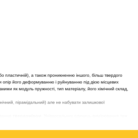
бо пластичній), а також проникненню іншого, більш твердого
ити опір його деформуванню і руйнуванню під дією місцевих
акими як модуль пружності, тип матеріалу, його хімічний склад,
нічний, пірамідальний) але не набувати залишкової
ювання
твердоміром
. Універсальних одиниць вимірювання теж
можуть відрізнятися, однак існують таблиці за допомогою яких