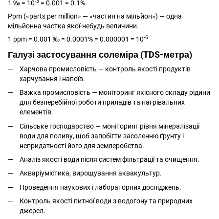
-3
1 ‰ = 10
= 0.001 = 0.1%
Ppm («parts per million» — «частин на мільйон») — одна
мільйонна частка якої-небудь величини.
-6
1 ppm = 0.001 ‰ = 0.0001% = 0.000001 = 10
Галузі застосування солеміра (TDS-метра)
Харчова промисловість — контроль якості продуктів
харчування і напоїв.
Важка промисловість — моніторинг якісного складу рідини
для безперебійної роботи приладів та нагрівальних
елементів.
Сільське господарство — моніторинг рівня мінералізації
води для поливу, щоб запобігти засоленню ґрунту і
непридатності його для землеробства.
Аналіз якості води після систем фільтрації та очищення.
Акваріумістика, вирощування аквакультур.
Проведення наукових і лабораторних досліджень.
Контроль якості питної води з водогону та природних
джерел.