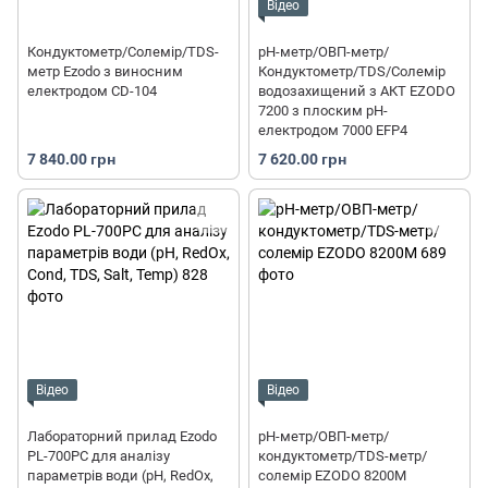
Відео
Кондуктометр/Солемір/TDS-
рН-метр/ОВП-метр/
метр Ezodo з виносним
Кондуктометр/TDS/Солемір
електродом CD-104
водозахищений з АКТ EZODO
7200 з плоским рН-
електродом 7000 EFP4
7 840.00 грн
7 620.00 грн
Відео
Відео
Лабораторний прилад Ezodo
pH-метр/ОВП-метр/
PL-700PC для аналізу
кондуктометр/TDS-метр/
параметрів води (рН, RedOx,
солемір EZODO 8200M