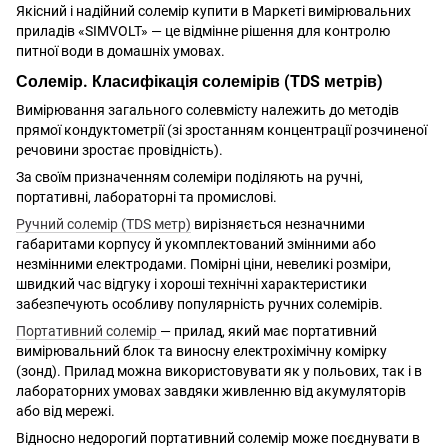
Якісний і надійний солемір купити в Маркеті вимірювальних
приладів «SIMVOLT» — це відмінне рішення для контролю
питної води в домашніх умовах.
Солемір. Класифікація солемірів (TDS метрів)
Вимірювання загального солевмісту належить до методів
прямої кондуктометрії (зі зростанням концентрації розчиненої
речовини зростає провідність).
За своїм призначенням солеміри поділяють на ручні,
портативні, лабораторні та промислові.
Ручний солемір (TDS метр)
вирізняється незначними
габаритами корпусу й укомплектований змінними або
незмінними електродами. Помірні ціни, невеликі розміри,
швидкий час відгуку і хороші технічні характеристики
забезпечують особливу популярність ручних солемірів.
Портативний солемір
— прилад, який має портативний
вимірювальний блок та виносну електрохімічну комірку
(зонд). Прилад можна використовувати як у польових, так і в
лабораторних умовах завдяки живленню від акумуляторів
або від мережі.
Відносно недорогий портативний солемір може поєднувати в