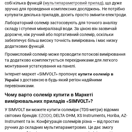
собі кілька функцій (
мультипараметровий прилад
), що дуже
зручно для проведення комплексних досліджень. Не потрібно
купувати декілька приладів, досить просто змінити електроди.
Лабораторний солемір застосовують для точного аналізу
складу і ступеня мінералізації води. За ціною він зазвичай
дорожче, ніж ручний або портативний солемір, оскільки
забезпечує більш високу точність вимірювань і має низку
додаткових функцій.
Промисловий солемір може проводити потокові вимірювання
та додатково комплектується перехідниками для легкого
монтування устаткування на панелі.
Інтернет-маркет «SIMVOLT» пропонує
купити солемір в
Україні
з доставкою в будь-який регіон надійними
перевізниками.
Чому варто солемір купити в Маркеті
вимірювальних приладів «SIMVOLT»?
У SIMVOLT ви можете купити солеміри (TDS-метри) відомих
світових брендів:
EZODO
, DELTA OHM, XS Instruments, Horiba, AZ-
Instrument та ін. Конфігурація солемірів різна — від простих
ручних до складних мультипараметрових. Це дає змогу