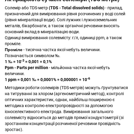
Солемір або TDS-метр
(TDS - Total dissolved solids)
- прилад,
призначений для вимірювання рівня розчинених у воді солей
(рівня мінералізації води). Солі лужних і лужноземельних
металів, бікарбонати, а також органічні речовини вносять
основний вклад в мінералізацію води.
Одиниці вимірювання солевмісту: г/л, одиниці ppm, а також
проміле.
Проміле
- тисячна частка якої-небуть величини.
Позначається символом ‰.
-3
1 ‰ = 10
= 0,001 = 0,1%
Ppm - Parts per million
- мільйонна частка якої-небуть
величини.
-6
1 ppm = 0,001 ‰ = 0,0001% = 0,000001 = 10
Методики роботи солемірів (TDS-метрів) можуть ґрунтуватися
на титруванні за хлором (аргенометричний метод), контролі
оптичних характеристик, однак, найбільш поширеною є
методика контролю електропровідності за допомогою
іоноселективного електрода. Вимірювання загального
солевмісту відноситься до методів прямої кондуктометрії (зі
зростанням концентрації розчиненої речовини провідність
зростає).