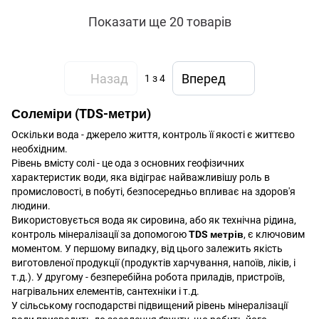
Показати ще 20 товарів
Назад
Вперед
1
з 4
Солеміри (TDS-метри)
Оскільки вода - джерело життя, контроль її якості є життєво
необхідним.
Рівень вмісту солі - це ода з основних геофізичних
характеристик води, яка відіграє найважливішу роль в
промисловості, в побуті, безпосередньо впливає на здоров'я
людини.
Використовується вода як сировина, або як технічна рідина,
контроль мінералізації за допомогою
TDS метрів
, є ключовим
моментом. У першому випадку, від цього залежить якість
виготовленої продукції (продуктів харчування, напоїв, ліків, і
т.д.). У другому - безперебійна робота приладів, пристроїв,
нагрівальних елементів, сантехніки і т.д.
У сільському господарстві підвищений рівень мінералізації