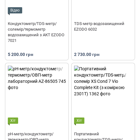
Відео
Кондуктометр/TDS-метр/
TDS-метр водозахищений
солемір/термометр
EZODO 6032
водозахищений з АКТ EZODO
7021
5 200.00 грн
2 730.00 грн
Хіт
Хіт
pH-метр/кондуктометр/
Портативний
термометр/ОВП-метр
кондуктометр/TDS-метр/