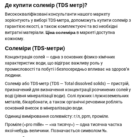
Де купити
солемір
(
TDS метр
)?
Висококваліфіковані консультанти нашого маркету
зорієнтують у виборі TDS-метра, допоможуть купити солемір з
гарантією якості, а також комплектуючі та всі необхідні
витратні матеріали.
Ціна солеміра
в маркеті доступна
кожному.
Солеміри (TDS-метри)
Концентрація солей — одна з основних фізико-хімічних
характеристик води, що відіграє важливу роль у
промисловості та побуті і безпосередньо впливає на здоров’я
людини.
Солемір або TDS-метр (TDS — Total dissolved solids) — пристрій,
призначений для визначення концентрації розчинених солей у
воді (рівня мінералізації води). Солі лужних і лужноземельних
металів, бікарбонати, а також органічні речовини роблять
основний внесок в мінералізацію води.
Одиниці вимірювання солевмісту: г/л, ppm, проміле.
Проміле («pro mille» — «на тисячу») — одна тисячна частка
якої-небудь величини. Позначається символом ‰.