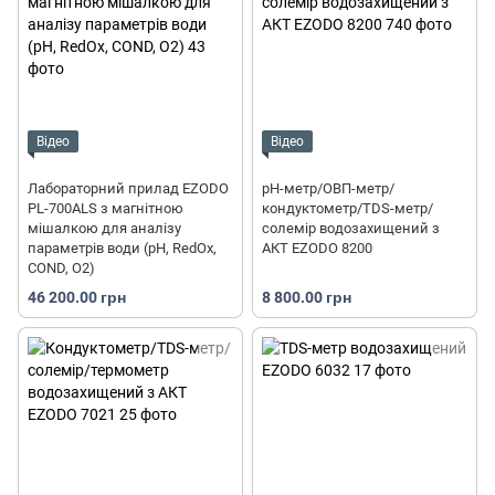
Відео
Відео
Лабораторний прилад EZODO
pH-метр/ОВП-метр/
PL-700ALS з магнітною
кондуктометр/TDS-метр/
мішалкою для аналізу
солемір водозахищений з
параметрів води (рН, RedOx,
АКТ EZODO 8200
COND, O2)
46 200.00 грн
8 800.00 грн