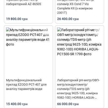
лабораторний AZ-86505
солемір XS Cond 7 Vio
Complete Kit (з коміркою
2301T)
19 800.00 грн
26 400.00 грн
Мультифункціональний
Лабораторний pH-метр/ОВП-
прилад EZODO PCT-407 для
метр/кондуктометр/
аналізу параметрів води
солемір/TDS-метр (ph
електрод 9625‐10D, комірка
9382‐10D) HORIBA LAQUA-
PC1500-SR
15 400.00 грн
66 000.00 грн