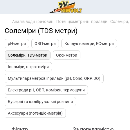
Аналіз води і речовин
Потенціометричні прилади
Солеміри,
Солеміри (TDS-метри)
pH-метри
ОВП-метри
Кондуктометри, EC-метри
Солеміри, TDS-метри
Оксиметри
Іономіри, нітратоміри
Мультипараметрові прилади (pH, Cond, ORP, DO)
Електроди pH, ОВП, комірки, термощупи
Буферні та калібрувальні розчини
Аксесуари (потенціонметрія)
Фільтр
За популярністю