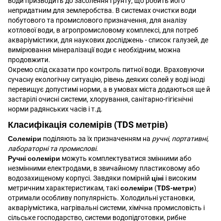
води призводить до засолення ґрунту, що робить його
непридатним для землеробства. В системах очистки води
побутового та промислового призначення, для аналізу
котлової води, в агропромисловому комплексі, для потреб
акваріумістики, для наукових досліджень - список галузей, де
вимірювання мінералізації води є необхідним, можна
продовжити.
Окремо слід сказати про контроль питної води. Враховуючи
сучасну екологічну ситуацію, рівень деяких солей у воді іноді
перевищує допустимі норми, а в умовах міста додаються ще й
застарілі очисні системи, хлорування, санітарно-гігієнічні
норми радянських часів і т.д.
Класифікація
солемірів (TDS метрів)
Солеміри
поділяють за їх призначенням на
ручні, портативні,
лабораторні та промислові
.
Ручні солеміри
можуть комплектуватися змінними або
незмінними електродами, в звичайному пластиковому або
водозахищеному корпусі. Завдяки помірній
ціні
і високим
метричним характеристикам, такі
солеміри
(
TDS-метри
)
отримали особливу популярність. Холодильні установки,
акваріумістика, нагрівальні системи, хімічна промисловість і
сільське господарство, системи водопідготовки, рибне