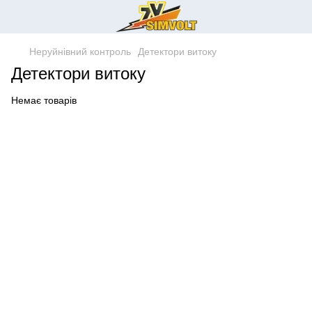
Неруйнівний контроль
Детектори витоку
Детектори витоку
Немає товарів