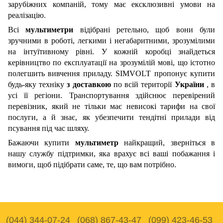
зарубіжних компаній, тому має ексклюзивні умови на
реалізацію.
Всі
мультиметри
відібрані ретельно, щоб вони були
зручними в роботі, легкими і негабаритними, зрозумілими
на інтуїтивному рівні. У кожній коробці знайдеться
керівництво по експлуатації на зрозумілій мові, що істотно
полегшить вивчення приладу. SIMVOLT пропонує купити
будь-яку техніку
з доставкою
по всій території
України
, в
усі її регіони. Транспортування здійснює перевірений
перевізник, який не тільки має невисокі тарифи на свої
послуги, а й знає, як убезпечити тендітні прилади від
псування під час шляху.
Бажаючи купити
мультиметр
найкращий, зверніться в
нашу службу підтримки, яка врахує всі ваші побажання і
вимоги, щоб підібрати саме, те, що вам потрібно.
(044) 344-07-24
(068) 867-43-47
(099) 423-46-53