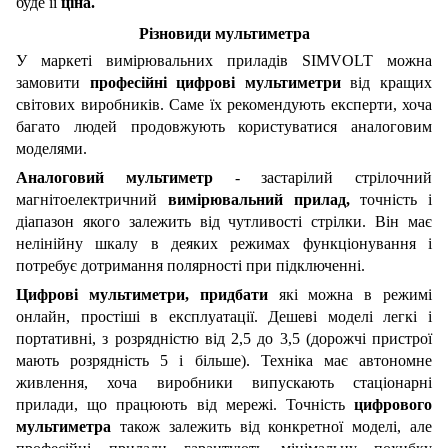
буде її
ціна.
Різновиди мультиметра
У маркеті вимірювальних приладів SIMVOLT можна
замовити
професійні цифрові мультиметри
від кращих
світових виробників. Саме їх рекомендують експерти, хоча
багато людей продовжують користуватися аналоговим
моделями.
Аналоговий мультиметр
- застарілий стрілочний
магнітоелектричний
вимірювальний прилад,
точність і
діапазон якого залежить від чутливості стрілки. Він має
нелінійну шкалу в деяких режимах функціонування і
потребує дотримання полярності при підключенні.
Цифрові мультиметри, придбати
які можна в режимі
онлайн, простіші в експлуатації. Дешеві моделі легкі і
портативні, з розрядністю від 2,5 до 3,5 (дорожчі пристрої
мають розрядність 5 і більше). Техніка має автономне
живлення, хоча виробники випускають стаціонарні
прилади, що працюють від мережі. Точність
цифрового
мультиметра
також залежить від конкретної моделі, але