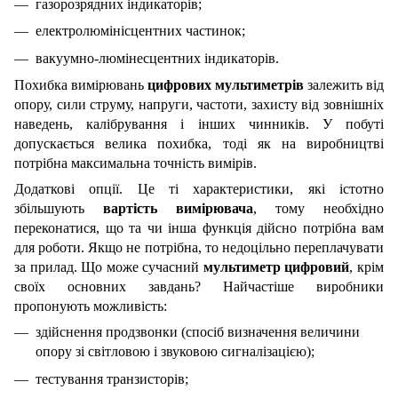
газорозрядних індикаторів;
електролюмінісцентних частинок;
вакуумно-люмінесцентних індикаторів.
Похибка вимірювань
цифрових мультиметрів
залежить від
опору, сили струму, напруги, частоти, захисту від зовнішніх
наведень, калібрування і інших чинників. У побуті
допускається велика похибка, тоді як на виробництві
потрібна максимальна точність вимірів.
Додаткові опції. Це ті характеристики, які істотно
збільшують
вартість вимірювача
, тому необхідно
переконатися, що та чи інша функція дійсно потрібна вам
для роботи. Якщо не потрібна, то недоцільно переплачувати
за прилад. Що може сучасний
мультиметр цифровий
, крім
своїх основних завдань? Найчастіше виробники
пропонують можливість:
здійснення продзвонки (спосіб визначення величини
опору зі світловою і звуковою сигналізацією);
тестування транзисторів;