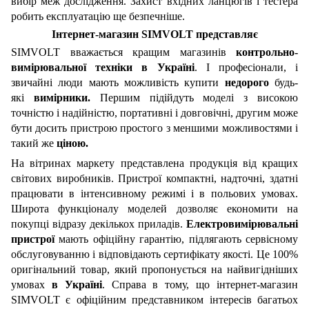
вибір меж дослідження. Захист вхідних ланцюгів і тестера
робить експлуатацію ще безпечніше.
Інтернет-магазин SIMVOLT представляє
SIMVOLT вважається кращим магазинів
контрольно-
вимірювальної техніки в Україні
. І професіонали, і
звичайні люди мають можливість купити
недорого
будь-
які
вимірники.
Першим підійдуть моделі з високою
точністю і надійністю, портативні і довговічні, другим може
бути досить пристрою простого з меншими можливостями і
такий же
ціною.
На вітринах маркету представлена продукція від кращих
світових виробників. Пристрої компактні, надточні, здатні
працювати в інтенсивному режимі і в польових умовах.
Широта функціоналу моделей дозволяє економити на
покупці відразу декількох приладів.
Електровимірювальні
пристрої
мають офіційну гарантію, підлягають сервісному
обслуговуванню і відповідають сертифікату якості. Це 100%
оригінальний товар, який пропонується на найвигідніших
умовах
в Україні
. Справа в тому, що інтернет-магазин
SIMVOLT є офіційним представником інтересів багатьох