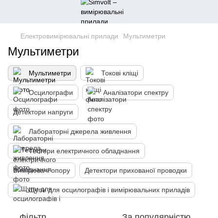
Електровимірювальні прилади
Мультиметри
Мультиметри
Мультиметри
Токові кліщі
Осцилографи
Аналізатори спектру
Детектори напруги
Лабораторні джерела живлення
Тестери електричного обладнання
Вимірювачі опору
Детектори прихованої проводки
Щупи для осцилографів і вимірювальних приладів
Фільтр
За популярністю