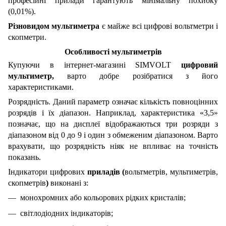
професійні прилади гарантують мінімальну похибку
(0,01%).
Різновидом мультиметра
є майже всі цифрові вольтметри і
скопметри.
Особливості
мультиметрів
Купуючи в інтернет-магазині SIMVOLT
цифровий
мультиметр,
варто добре розібратися з його
характеристиками.
Розрядність. Даний параметр означає кількість повноцінних
розрядів і їх діапазон. Наприклад, характеристика «3,5»
позначає, що на дисплеї відображаються три розряди з
діапазоном від 0 до 9 і один з обмеженим діапазоном. Варто
врахувати, що розрядність ніяк не впливає на точність
показань.
Індикатори цифрових
приладів (
вольтметрів, мультиметрів,
скопметрів
)
виконані з:
монохромних або кольорових рідких кристалів;
світлодіодних індикаторів;