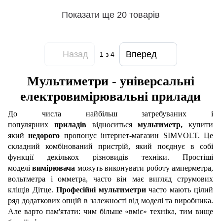
Показати ще 20 товарів
Назад
Вперед
1
з 4
Мультиметри - універсальні
електровимірювальні прилади
До числа найбільш затребуваних і
популярних
приладів
відноситься
мультиметр,
купити
який
недорого
пропонує інтернет-магазин SIMVOLT. Це
складний комбінований пристрій, який поєднує в собі
функції декількох різновидів техніки. Простіші
моделі
вимірювача
можуть виконувати роботу амперметра,
вольтметра і омметра, часто він має вигляд струмових
кліщів Дітце.
Професійні мультиметри
часто мають цілий
ряд додаткових опцій в залежності від моделі та виробника.
Але варто пам'ятати: чим більше «вміє» техніка, тим вище