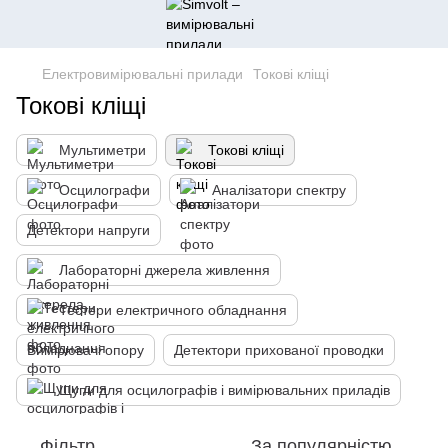
Електровимірювальні прилади
Токові кліщі
Токові кліщі
Мультиметри
Токові кліщі
Осцилографи
Аналізатори спектру
Детектори напруги
Лабораторні джерела живлення
Тестери електричного обладнання
Вимірювачі опору
Детектори прихованої проводки
Щупи для осцилографів і вимірювальних приладів
Фільтр
За популярністю