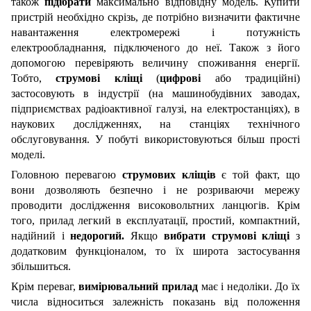
також
підібрати
максимально відповідну модель. Купити
пристрій необхідно скрізь, де потрібно визначити фактичне
навантаження електромережі і потужність
електрообладнання, підключеного до неї. Також з його
допомогою перевіряють величину споживання енергії.
Тобто,
струмові кліщі
(
цифрові
або традиційні)
застосовують в індустрії (на машинобудівних заводах,
підприємствах радіоактивної галузі, на електростанціях), в
наукових дослідженнях, на станціях технічного
обслуговування. У побуті використовуються більш прості
моделі.
Головною перевагою
струмових кліщів
є той факт, що
вони дозволяють безпечно і не розриваючи мережу
проводити дослідження високовольтних ланцюгів. Крім
того, прилад легкий в експлуатації, простий, компактний,
надійний і
недорогий.
Якщо
вибрати струмові кліщі
з
додатковим функціоналом, то їх широта застосування
збільшиться.
Крім переваг,
вимірювальний прилад
має і недоліки. До їх
числа відноситься залежність показань від положення