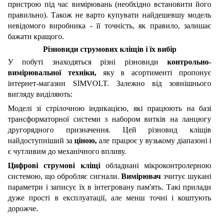
пристрою під час вимірювань (необхідно встановити його
правильно). Також не варто купувати найдешевшу модель
невідомого виробника - її точність, як правило, залишає
бажати кращого.
Різновиди
струмових кліщів
і їх вибір
У побуті знаходяться різні різновиди
контрольно-
вимірювальної техніки,
яку в асортименті пропонує
інтернет-магазин SIMVOLT. Залежно від зовнішнього
вигляду виділяють:
Моделі зі стрілочною індикацією, які працюють на базі
трансформаторної системи з набором витків на ланцюгу
другорядного призначення. Цей різновид кліщів
найдоступніший за
ціною,
але працює у вузькому діапазоні і
є чутливим до механічного впливу.
Цифрові струмові кліщі
обладнані мікроконтролерною
системою, що обробляє сигнали.
Вимірювач
зчитує шукані
параметри і записує їх в інтегровану пам'ять. Такі прилади
дуже прості в експлуатації, але менш точні і коштують
дорожче.