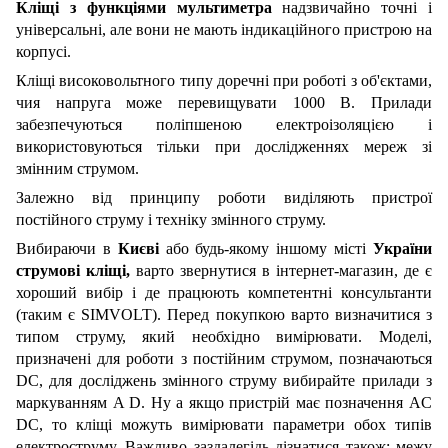
Кліщі з функціями
мультиметра
надзвичайно точні і
універсальні, але вони не мають індикаційного пристрою на
корпусі.
Кліщі високовольтного типу доречні при роботі з об'єктами,
чия напруга може перевищувати 1000 В. Прилади
забезпечуються поліпшеною електроізоляцією і
використовуються тільки при дослідженнях мереж зі
змінним струмом.
Залежно від принципу роботи виділяють пристрої
постійного струму і техніку змінного струму.
Вибираючи в
Києві
або будь-якому іншому місті
України
струмові кліщі,
варто звернутися в інтернет-магазин, де є
хороший вибір і де працюють компетентні консультанти
(таким є SIMVOLT). Перед покупкою варто визначитися з
типом струму, який необхідно вимірювати. Моделі,
призначені для роботи з постійним струмом, позначаються
DC, для досліджень змінного струму вибирайте прилади з
маркуванням A D. Ну а якщо пристрій має позначення AC
DC, то кліщі можуть вимірювати параметри обох типів
електроструму. Важливо заздалегідь дізнатися також: межу