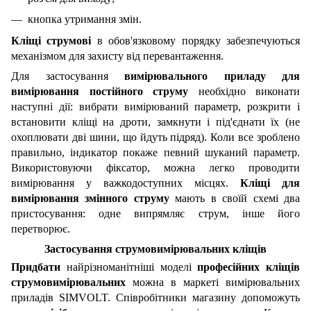
кнопка утримання змін.
Кліщі струмові
в обов'язковому порядку забезпечуються
механізмом для захисту від перевантаження.
Для застосування
вимірювального приладу
для
вимірювання постійного струму
необхідно виконати
наступні дії: вибрати вимірюваний параметр, розкрити і
встановити кліщі на дроти, замкнути і під'єднати їх (не
охоплювати дві шини, що йдуть підряд). Коли все зроблено
правильно, індикатор покаже певний шуканий параметр.
Використовуючи фіксатор, можна легко проводити
вимірювання у важкодоступних місцях.
Кліщі для
вимірювання змінного струму
мають в своїй схемі два
пристосування: одне випрямляє струм, інше його
перетворює.
Застосування
струмовимірювальних кліщів
Придбати
найрізноманітніші моделі
професійних кліщів
струмовимірювальних
можна в маркеті вимірювальних
приладів SIMVOLT. Співробітники магазину допоможуть