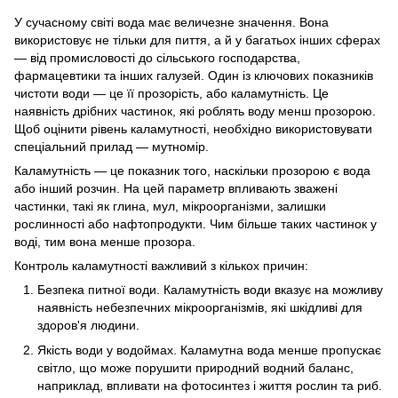
У сучасному світі вода має величезне значення. Вона
використовує не тільки для пиття, а й у багатьох інших сферах
— від промисловості до сільського господарства,
фармацевтики та інших галузей. Один із ключових показників
чистоти води — це її прозорість, або каламутність. Це
наявність дрібних частинок, які роблять воду менш прозорою.
Щоб оцінити рівень каламутності, необхідно використовувати
спеціальний прилад — мутномір.
Каламутність — це показник того, наскільки прозорою є вода
або інший розчин. На цей параметр впливають зважені
частинки, такі як глина, мул, мікроорганізми, залишки
рослинності або нафтопродукти. Чим більше таких частинок у
воді, тим вона менше прозора.
Контроль каламутності важливий з кількох причин:
Безпека питної води. Каламутність води вказує на можливу
наявність небезпечних мікроорганізмів, які шкідливі для
здоров'я людини.
Якість води у водоймах. Каламутна вода менше пропускає
світло, що може порушити природний водний баланс,
наприклад, впливати на фотосинтез і життя рослин та риб.