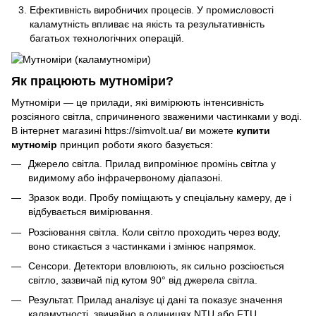
Ефективність виробничих процесів. У промисловості
каламутність впливає на якість та результативність
багатьох технологічних операцій.
Як працюють мутноміри?
Мутноміри — це прилади, які вимірюють інтенсивність
розсіяного світла, спричиненого зваженими частинками у воді.
В інтернет магазині https://simvolt.ua/ ви можете
купити
мутномір
принцип роботи якого базується:
Джерело світла. Прилад випромінює промінь світла у
видимому або інфрачервоному діапазоні.
Зразок води. Пробу поміщають у спеціальну камеру, де і
відбувається вимірювання.
Розсіювання світла. Коли світло проходить через воду,
воно стикається з частинками і змінює напрямок.
Сенсори. Детектори вловлюють, як сильно розсіюється
світло, зазвичай під кутом 90° від джерела світла.
Результат. Прилад аналізує ці дані та показує значення
каламутності, звичайно в одиницях NTU або FTU.