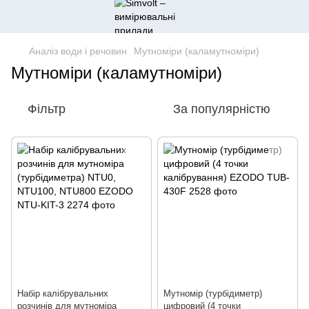
Аналіз води і речовин
Мутноміри (каламутноміри)
Мутноміри (каламутноміри)
Фільтр
За популярністю
Набір калібрувальних
Мутномір (турбідиметр)
розчинів для мутноміра
цифровий (4 точки