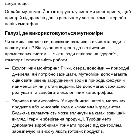
галузі тощо.
Онлайн-мутномір. Його інтегрують у системи моніторингу, щоб
пристрій відправляв дані в реальному часі на комп’ютер або
навіть смартфон.
Галузі, де використовуються мутноміри
Чи замислювалися ви, наскільки важливою є чистота води в
нашому житті? Від кухонного крана до величезних
промислових систем — якість води впливає на здоров’я,
комфорт і ефективність роботи.
Екологічний моніторинг. Річки, озера, водойми — природні
джерела, які потрібно захищати. Мутноміри допомагають
оцінювати
рівень забруднення води
в природі, фіксуючи
найменші зміни у стані водойм. Це допомагає своєчасно
реагувати та запобігати екологічним катастрофам.
Харчова промисловість. У виробництві напоїв, молочних
продуктів або консервів вода є ключовим інгредієнтом.
Будь-яка каламутність може вплинути на смак, зовнішній
вигляд і термін зберігання продукції. Турбідиметр
допомагає виробникам тримати процес під контролем,
забезпечуючи високу якість готових продуктів.