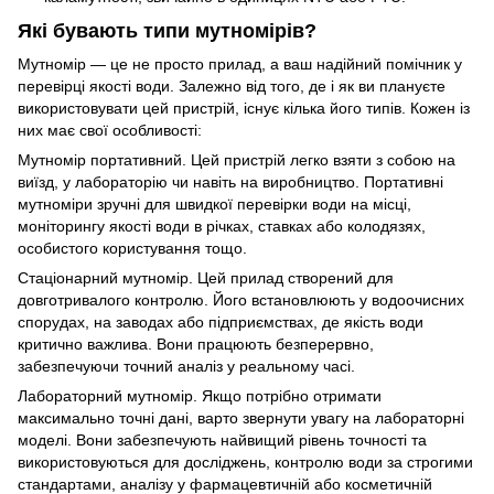
Які бувають типи мутномірів?
Мутномір — це не просто прилад, а ваш надійний помічник у
перевірці якості води. Залежно від того, де і як ви плануєте
використовувати цей пристрій, існує кілька його типів. Кожен із
них має свої особливості:
Мутномір портативний. Цей пристрій легко взяти з собою на
виїзд, у лабораторію чи навіть на виробництво. Портативні
мутноміри зручні для швидкої перевірки води на місці,
моніторингу якості води в річках, ставках або колодязях,
особистого користування тощо.
Стаціонарний мутномір. Цей прилад створений для
довготривалого контролю. Його встановлюють у водоочисних
спорудах, на заводах або підприємствах, де якість води
критично важлива. Вони працюють безперервно,
забезпечуючи точний аналіз у реальному часі.
Лабораторний мутномір. Якщо потрібно отримати
максимально точні дані, варто звернути увагу на лабораторні
моделі. Вони забезпечують найвищий рівень точності та
використовуються для досліджень, контролю води за строгими
стандартами, аналізу у фармацевтичній або косметичній