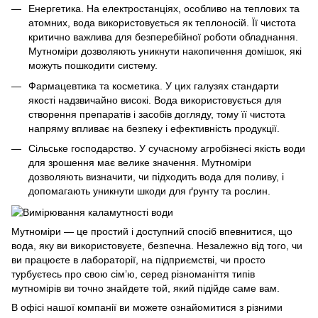
Енергетика. На електростанціях, особливо на теплових та
атомних, вода використовується як теплоносій. Її чистота
критично важлива для безперебійної роботи обладнання.
Мутноміри дозволяють уникнути накопичення домішок, які
можуть пошкодити систему.
Фармацевтика та косметика. У цих галузях стандарти
якості надзвичайно високі. Вода використовується для
створення препаратів і засобів догляду, тому її чистота
напряму впливає на безпеку і ефективність продукції.
Сільське господарство. У сучасному агробізнесі якість води
для зрошення має велике значення. Мутноміри
дозволяють визначити, чи підходить вода для поливу, і
допомагають уникнути шкоди для ґрунту та рослин.
Мутноміри — це простий і доступний спосіб впевнитися, що
вода, яку ви використовуєте, безпечна. Незалежно від того, чи
ви працюєте в лабораторії, на підприємстві, чи просто
турбуєтесь про свою сім’ю, серед різноманіття типів
мутномірів ви точно знайдете той, який підійде саме вам.
В офісі нашої компанії ви можете ознайомитися з різними