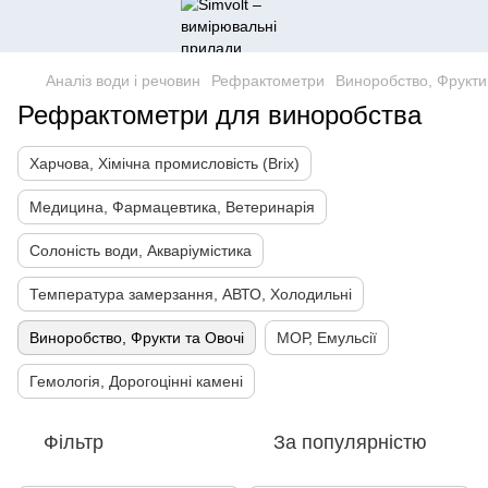
Аналіз води і речовин
Рефрактометри
Виноробство, Фрукти
Рефрактометри для виноробства
Харчова, Хімічна промисловість (Brix)
Медицина, Фармацевтика, Ветеринарія
Солоність води, Акваріумістика
Температура замерзання, АВТО, Холодильні
Виноробство, Фрукти та Овочі
МОР, Емульсії
Гемологія, Дорогоцінні камені
Фільтр
За популярністю