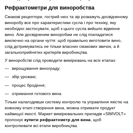
Рефрактометри для виноробства
Смакові рецептори, гострий нюх та зір розкажуть досвідченому
виноробу все про характеристики сусла і про техніку, яку
необхідно застосувати, щоб з цього сусла вийшло відмінне
вино. Але досвідченим виноробам не слід покладатися
виключно на органи чуття: щоб правильно виготовити вино,
слід дотримуватись не тільки власних смакових звичок, а й
загальноприйнятих критеріїв виробництва.
У виноробстві слід проводити вимірювань на всіх етапах:
вирощування винограду;
збір урожаю;
процес бродіння;
отримання готового вина.
Тільки налагодивши систему контролю та управління якістю на
кожному етапі створення вина, можна отримати продукт
найвищої якості. Маркет вимірювальних приладів «SIMVOLT»
пропонує
купити рефрактометр для вина
, щоб
контролювати всі етапи виробництва.