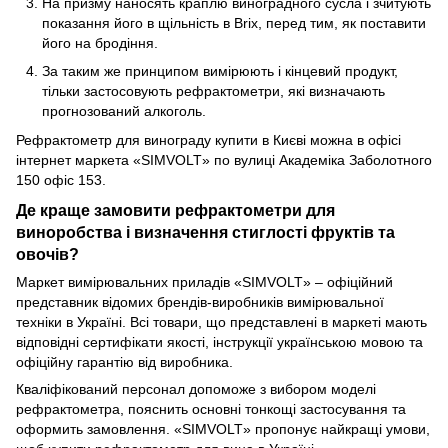
На призму наносять краплю виноградного сусла і зчитують
показання його в щільність в Brix, перед тим, як поставити
його на бродіння.
За таким же принципом вимірюють і кінцевий продукт,
тільки застосовують рефрактометри, які визначають
прогнозований алкоголь.
Рефрактометр для винограду купити в Києві можна в офісі
інтернет маркета «SIMVOLT» по вулиці Академіка Заболотного
150 офіс 153.
Де краще замовити рефрактометри для
виноробства і визначення стиглості фруктів та
овочів?
Маркет вимірювальних приладів «SIMVOLT» – офіційний
представник відомих брендів-виробників вимірювальної
техніки в Україні. Всі товари, що представлені в маркеті мають
відповідні сертифікати якості, інструкції українською мовою та
офіційну гарантію від виробника.
Кваліфікований персонал допоможе з вибором моделі
рефрактометра, пояснить основні тонкощі застосування та
оформить замовлення. «SIMVOLT» пропонує найкращі умови,