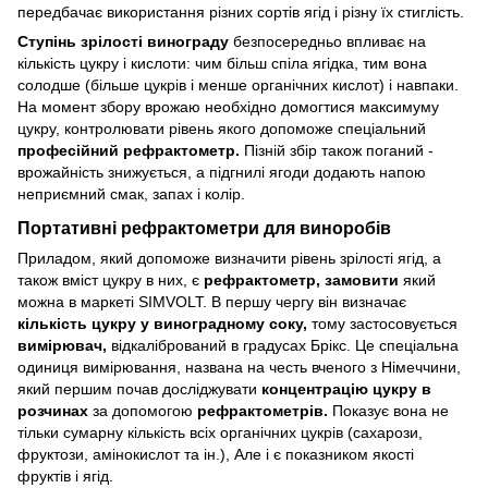
передбачає використання різних сортів ягід і різну їх стиглість.
Ступінь зрілості винограду
безпосередньо впливає на
кількість цукру і кислоти: чим більш спіла ягідка, тим вона
солодше (більше цукрів і менше органічних кислот) і навпаки.
На момент збору врожаю необхідно домогтися максимуму
цукру, контролювати рівень якого допоможе спеціальний
професійний рефрактометр.
Пізній збір також поганий -
врожайність знижується, а підгнилі ягоди додають напою
неприємний смак, запах і колір.
Портативні рефрактометри для виноробів
Приладом, який допоможе визначити рівень зрілості ягід, а
також вміст цукру в них, є
рефрактометр, замовити
який
можна в маркеті SIMVOLT. В першу чергу він визначає
кількість цукру у виноградному соку,
тому застосовується
вимірювач,
відкалібрований в градусах Брікс. Це спеціальна
одиниця вимірювання, названа на честь вченого з Німеччини,
який першим почав досліджувати
концентрацію цукру в
розчинах
за допомогою
рефрактометрів.
Показує вона не
тільки сумарну кількість всіх органічних цукрів (сахарози,
фруктози, амінокислот та ін.), Але і є показником якості
фруктів і ягід.