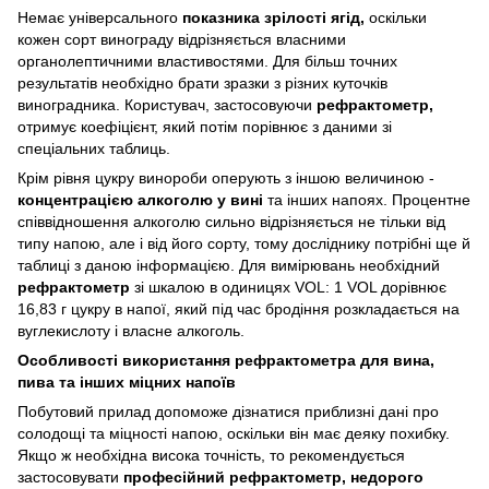
Немає універсального
показника зрілості ягід,
оскільки
кожен сорт винограду відрізняється власними
органолептичними властивостями. Для більш точних
результатів необхідно брати зразки з різних куточків
виноградника. Користувач, застосовуючи
рефрактометр,
отримує коефіцієнт, який потім порівнює з даними зі
спеціальних таблиць.
Крім рівня цукру винороби оперують з іншою величиною -
концентрацією алкоголю у вині
та інших напоях. Процентне
співвідношення алкоголю сильно відрізняється не тільки від
типу напою, але і від його сорту, тому досліднику потрібні ще й
таблиці з даною інформацією. Для вимірювань необхідний
рефрактометр
зі шкалою в одиницях VOL: 1 VOL дорівнює
16,83 г цукру в напої, який під час бродіння розкладається на
вуглекислоту і власне алкоголь.
Особливості використання
рефрактометра для вина,
пива та інших міцних напоїв
Побутовий прилад допоможе дізнатися приблизні дані про
солодощі та міцності напою, оскільки він має деяку похибку.
Якщо ж необхідна висока точність, то рекомендується
застосовувати
професійний рефрактометр, недорого