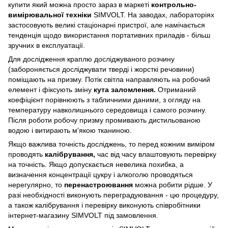
купити який можна просто зараз в маркеті
контрольно-
вимірювальної техніки
SIMVOLT. На заводах, лабораторіях
застосовують великі стаціонарні пристрої, але намічається
тенденція щодо використання портативних приладів - більш
зручних в експлуатації.
Для дослідження краплю досліджуваного розчину
(забороняється досліджувати тверді і жорсткі речовини)
поміщають на призму. Потік світла направляють на робочий
елемент і фіксують зміну
кута заломлення.
Отриманий
коефіцієнт порівнюють з табличними даними, з огляду на
температуру навколишнього середовища і самого розчину.
Після роботи робочу призму промивають дистильованою
водою і витирають м'якою тканиною.
Якщо важлива точність досліджень, то перед кожним виміром
проводять
калібрування,
час від часу влаштовують перевірку
на точність. Якщо допускається невелика похибка, а
визначення концентрації цукру і алкоголю проводяться
нерегулярно, то
перенастроювання
можна робити рідше. У
разі необхідності виконують переградуювання - цю процедуру,
а також калібрування і перевірку виконують співробітники
інтернет-магазину SIMVOLT під замовлення.