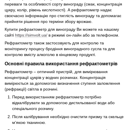
переваги та особливості сорту винограду (смак, концентрація
цукру, колір, рівень кислотності). А рефрактометр надає
своєчасно інформацію про стиглість винограду та допомагає
прийняти рішення про терміни збору врожаю.
Купити рефрактометр для винограду Ви можете на нашому
сайті
https://simvolt.ua/
в режимі он-лайн або за телефоном.
Рефрактометр також застосовують для контролю та
моніторингу процесу бродіння виноградного сусла та для
контролю вмісту алкоголю в кінцевому продукті.
Основні правила використання рефрактометрів
Рефрактометр – оптичний пристрій, для вимірювання
концентрації цукрів у водних розчинах. Концентрація
вимірюється за допомогою визначення ступеня заломлення
(рефракції) світла в розчині.
Перед використанням рефрактометр потрібно
відкалібрувати за допомогою дистильованої води або
спеціального розчину.
Після калібрування необхідно очистити призму та скельце
м'якою тканиною.