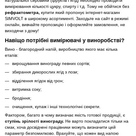
натуральної сировини (фруктів і ягід) необхідно проводити
вимірювання кількості цукру, спирту і т.д. Тому не обійтися без
рефрактометра,
купити який пропонує інтернет-магазин
SIMVOLT в широкому асортименті. Заходьте на сайт в режимі
онлайн, вивчайте пропозицію і оформляйте замовлення, не
виходячи з дому!
Навіщо потрібні
вимірювачі у виноробстві?
Вино - благородний напій, виробництво якого має кілька
етапів:
вирощування винограду певних сортів;
збирання дикорослих ягід з лози;
відділення ягідок від грон;
витримка соку;
бродіння;
очищення, купаж і інші технологічні секрети.
Фактором, багато в чому визначає якість готової продукції, є
ступінь зрілості винограду.
Не варто покладатися тільки на
смак, хоча досвідчені працівники можуть визначити цей
параметр безпомилково. Врахуйте, що кожен вид напою