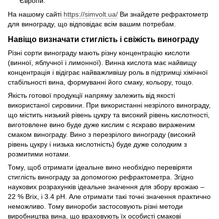
Європи.
На нашому сайті
https://simvolt.ua/
Ви знайдете рефрактометр
для винограду, що відповідає всім вашим потребам.
Навіщо визначати стиглість і свіжість винограду
Різні сорти винограду мають різну концентрацію кислоти
(винної, яблучної і лимонної). Винна кислота має найвищу
концентрація і відіграє найважливішу роль в підтримці хімічної
стабільності вина, формуванні його смаку, кольору, тощо.
Якість готової продукції напряму залежить від якості
використаної сировини. При використанні незрілого винограду,
що містить низький рівень цукру та високий рівень кислотності,
виготовлене вино буде дуже кислим c яскраво вираженим
смаком винограду. Вино з перезрілого винограду (високий
рівень цукру і низька кислотність) буде дуже солодким з
розмитими нотами.
Тому, щоб отримати ідеальне вино необхідно перевіряти
стиглість винограду за допомогою рефрактометра. Згідно
наукових розрахунків ідеальне значення для збору врожаю –
22 % Brix, і 3.4 pH. Але отримати такі точні значення практично
неможливо. Тому винороби застосовують різні методи
виробництва вина, що враховують їх особисті смакові