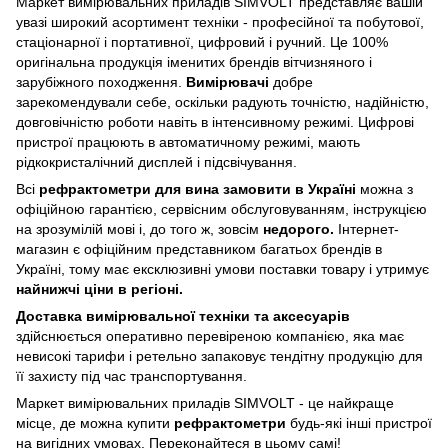
Маркет вимірювальних приладів SIMVOLT представляє вашій
увазі широкий асортимент техніки - професійної та побутової,
стаціонарної і портативної, цифровий і ручний. Це 100%
оригінальна продукція іменитих брендів вітчизняного і
зарубіжного походження.
Вимірювачі
добре
зарекомендували себе, оскільки радують точністю, надійністю,
довговічністю роботи навіть в інтенсивному режимі. Цифрові
пристрої працюють в автоматичному режимі, мають
рідкокристалічний дисплей і підсвічування.
Всі
рефрактометри для вина замовити в Україні
можна з
офіційною гарантією, сервісним обслуговуванням, інструкцією
на зрозумілій мові і, до того ж, зовсім
недорого.
Інтернет-
магазин є офіційним представником багатьох брендів в
Україні, тому має ексклюзивні умови поставки товару і утримує
найнижчі ціни в регіоні.
Доставка вимірювальної техніки та аксесуарів
здійснюється оперативно перевіреною компанією, яка має
невисокі тарифи і ретельно запаковує тендітну продукцію для
її захисту під час транспортування.
Маркет вимірювальних приладів SIMVOLT - це найкраще
місце, де можна купити
рефрактометри
будь-які інші пристрої
на вигідних умовах. Переконайтеся в цьому самі!