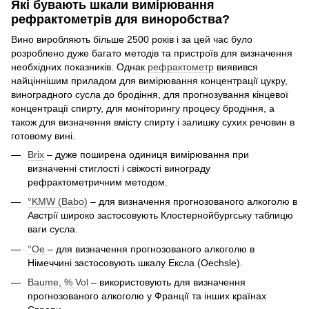
Які бувають шкали вимірювання
рефрактометрів для виноробства?
Вино виробляють більше 2500 років і за цей час було
розроблено дуже багато методів та пристроїв для визначення
необхідних показників. Однак
рефрактометр
виявився
найціннішим приладом для вимірювання концентрації цукру,
виноградного сусла до бродіння, для прогнозування кінцевої
концентрації спирту, для моніторингу процесу бродіння, а
також для визначення вмісту спирту і залишку сухих речовин в
готовому вині.
Brix
– дуже поширена одиниця вимірювання при
визначенні стиглості і свіжості винограду
рефрактометричним методом.
°KMW (Babo)
– для визначення прогнозованого алкоголю в
Австрії широко застосовують Клостернойбургську таблицю
ваги сусла.
°Oe
– для визначення прогнозованого алкоголю в
Німеччині застосовують шкалу Ексла (Oechsle).
Baume, % Vol
– використовують для визначення
прогнозованого алкоголю у Франції та інших країнах