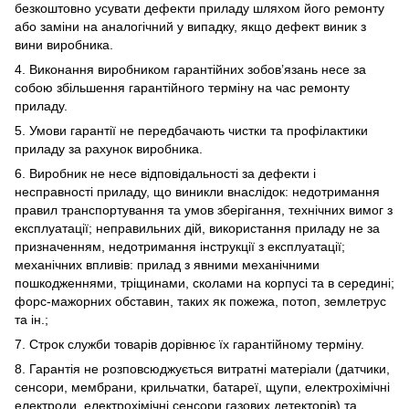
безкоштовно усувати дефекти приладу шляхом його ремонту
або заміни на аналогічний у випадку, якщо дефект виник з
вини виробника.
4. Виконання виробником гарантійних зобов’язань несе за
собою збільшення гарантійного терміну на час ремонту
приладу.
5. Умови гарантії не передбачають чистки та профілактики
приладу за рахунок виробника.
6. Виробник не несе відповідальності за дефекти і
несправності приладу, що виникли внаслідок: недотримання
правил транспортування та умов зберігання, технічних вимог з
експлуатації; неправильних дій, використання приладу не за
призначенням, недотримання інструкції з експлуатації;
механічних впливів: прилад з явними механічними
пошкодженнями, тріщинами, сколами на корпусі та в середині;
форс-мажорних обставин, таких як пожежа, потоп, землетрус
та ін.;
7. Строк служби товарів дорівнює їх гарантійному терміну.
8. Гарантія не розповсюджується витратні матеріали (датчики,
сенсори, мембрани, крильчатки, батареї, щупи, електрохімічні
електроди, електрохімічні сенсори газових детекторів) та