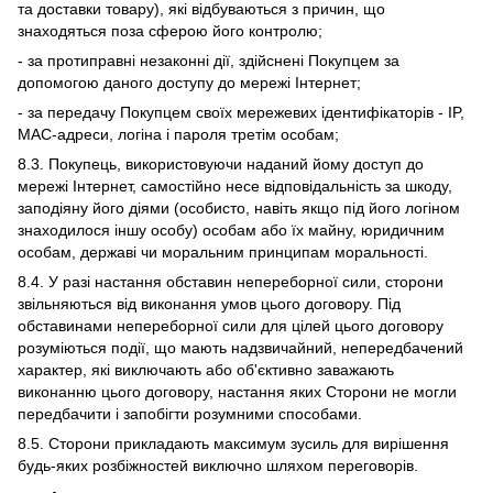
та доставки товару), які відбуваються з причин, що
знаходяться поза сферою його контролю;
- за протиправні незаконні дії, здійснені Покупцем за
допомогою даного доступу до мережі Інтернет;
- за передачу Покупцем своїх мережевих ідентифікаторів - IP,
MAC-адреси, логіна і пароля третім особам;
8.3. Покупець, використовуючи наданий йому доступ до
мережі Інтернет, самостійно несе відповідальність за шкоду,
заподіяну його діями (особисто, навіть якщо під його логіном
знаходилося іншу особу) особам або їх майну, юридичним
особам, державі чи моральним принципам моральності.
8.4. У разі настання обставин непереборної сили, сторони
звільняються від виконання умов цього договору. Під
обставинами непереборної сили для цілей цього договору
розуміються події, що мають надзвичайний, непередбачений
характер, які виключають або об'єктивно заважають
виконанню цього договору, настання яких Сторони не могли
передбачити і запобігти розумними способами.
8.5. Сторони прикладають максимум зусиль для вирішення
будь-яких розбіжностей виключно шляхом переговорів.