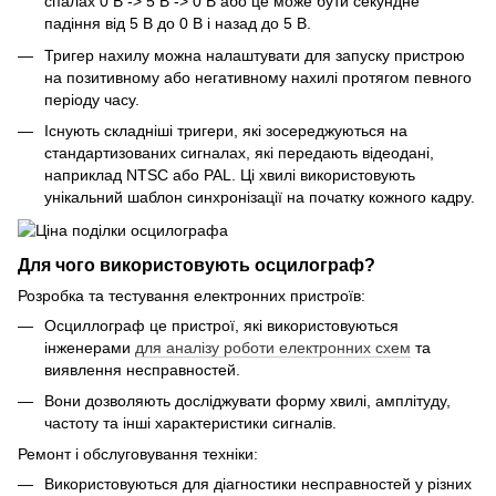
спалах 0 В -> 5 В -> 0 В або це може бути секундне
падіння від 5 В до 0 В і назад до 5 В.
Тригер нахилу можна налаштувати для запуску пристрою
на позитивному або негативному нахилі протягом певного
періоду часу.
Існують складніші тригери, які зосереджуються на
стандартизованих сигналах, які передають відеодані,
наприклад NTSC або PAL. Ці хвилі використовують
унікальний шаблон синхронізації на початку кожного кадру.
Для чого використовують осцилограф?
Розробка та тестування електронних пристроїв:
Осциллограф це пристрої, які використовуються
інженерами
для аналізу роботи електронних схем
та
виявлення несправностей.
Вони дозволяють досліджувати форму хвилі, амплітуду,
частоту та інші характеристики сигналів.
Ремонт і обслуговування техніки:
Використовуються для діагностики несправностей у різних