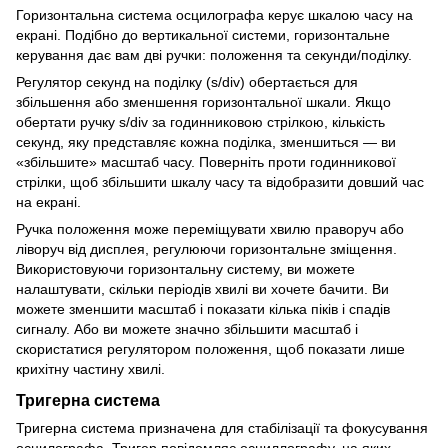
Горизонтальна система осцилографа керує шкалою часу на
екрані. Подібно до вертикальної системи, горизонтальне
керування дає вам дві ручки: положення та секунди/поділку.
Регулятор секунд на поділку (s/div) обертається для
збільшення або зменшення горизонтальної шкали. Якщо
обертати ручку s/div за годинниковою стрілкою, кількість
секунд, яку представляє кожна поділка, зменшиться — ви
«збільшите» масштаб часу. Поверніть проти годинникової
стрілки, щоб збільшити шкалу часу та відобразити довший час
на екрані.
Ручка положення може переміщувати хвилю праворуч або
ліворуч від дисплея, регулюючи горизонтальне зміщення.
Використовуючи горизонтальну систему, ви можете
налаштувати, скільки періодів хвилі ви хочете бачити. Ви
можете зменшити масштаб і показати кілька піків і спадів
сигналу. Або ви можете значно збільшити масштаб і
скористатися регулятором положення, щоб показати лише
крихітну частину хвилі.
Тригерна система
Тригерна система призначена для стабілізації та фокусування