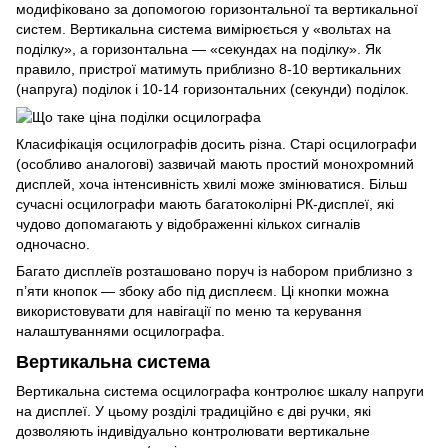
модифіковано за допомогою горизонтальної та вертикальної
систем. Вертикальна система вимірюється у «вольтах на
поділку», а горизонтальна — «секундах на поділку». Як
правило, пристрої матимуть приблизно 8-10 вертикальних
(напруга) поділок і 10-14 горизонтальних (секунди) поділок.
Класифікація осцилографів досить різна. Старі осцилографи
(особливо аналогові) зазвичай мають простий монохромний
дисплей, хоча інтенсивність хвилі може змінюватися. Більш
сучасні осцилографи мають багатоколірні РК-дисплеї, які
чудово допомагають у відображенні кількох сигналів
одночасно.
Багато дисплеїв розташовано поруч із набором приблизно з
п’яти кнопок — збоку або під дисплеєм. Ці кнопки можна
використовувати для навігації по меню та керування
налаштуваннями осцилографа.
Вертикальна система
Вертикальна система осцилографа контролює шкалу напруги
на дисплеї. У цьому розділі традиційно є дві ручки, які
дозволяють індивідуально контролювати вертикальне