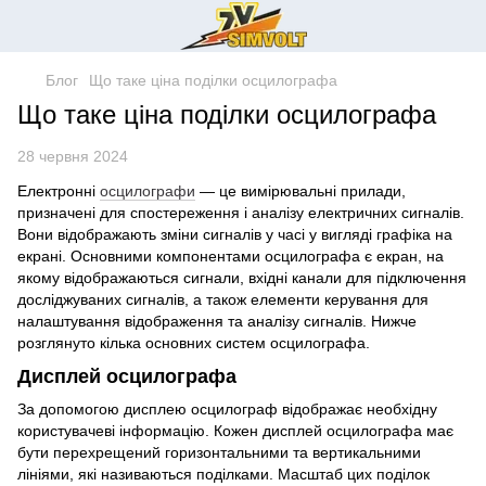
Блог
Що таке ціна поділки осцилографа
Що таке ціна поділки осцилографа
28 червня 2024
Електронні
осцилографи
— це вимірювальні прилади,
призначені для спостереження і аналізу електричних сигналів.
Вони відображають зміни сигналів у часі у вигляді графіка на
екрані. Основними компонентами осцилографа є екран, на
якому відображаються сигнали, вхідні канали для підключення
досліджуваних сигналів, а також елементи керування для
налаштування відображення та аналізу сигналів. Нижче
розглянуто кілька основних систем осцилографа.
Дисплей осцилографа
За допомогою дисплею осцилограф відображає необхідну
користувачеві інформацію. Кожен дисплей осцилографа має
бути перехрещений горизонтальними та вертикальними
лініями, які називаються поділками. Масштаб цих поділок