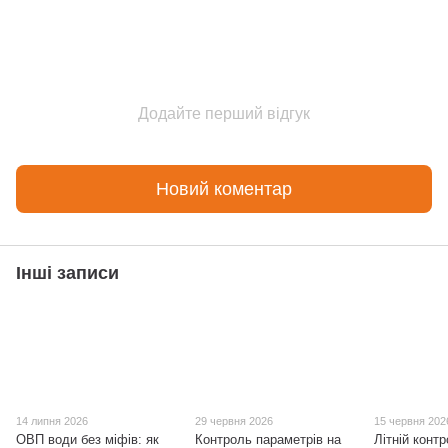
Додайте перший відгук
Новий коментар
Інші записи
14 липня 2026
29 червня 2026
15 червня 202
ОВП води без міфів: як
Контроль параметрів на
Літній контр