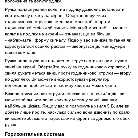
положення та вольт/поділку.
Ручка налаштування вольт на поділку дозволяє встановити
вертикальну шкалу на екрані. Обертання ручки за
годинниковою стрілкою зменшить масштаб, а проти
годинникової стрілки збільшить. Менший масштаб — менше
вольт на поділку на екрані — означає, що ви більше
«наближаєте» форму сигналу. Якщо у вас виникає питання як
користуватися осцилографом — звернуться до менеджерів
нашої компанії.
Ручка налаштування положення керує вертикальним зсувом
хвилі на екрані. Обертайте ручку за годинниковою стрілкою, і
хвиля рухатиметься вниз, проти годинникової стрілки — вгору
по дисплею. Ви можете використовувати регулятор
положення, щоб змістити частину хвилі за межі екрана.
Використовуючи разом ручки положення та вольт/поділ, ви
можете збільшити лише крихітну частину хвилі, яка вам
найбільше цікава. Якщо у вас є прямокутна хвиля 5 В, але ви
дбаєте лише про те, наскільки сильно вона дзвонить по краях,
ви можете збільшити наростаючий фронт за допомогою обох
ручок.
Горизонтальна система