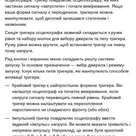
осцилографа. Тригер повідомляє осциллографу, на яких
частинах сигналу «запустити» і почати вимірювання. Якщо
ваша форма сигналу є періодичною, тригером можна
маніпулювати, щоб дисплей залишався статичним і
незмінним.
Секція тригера осцилографа зазвичай складається з ручки
рівня та набору кнопок для вибору джерела та типу тригера.
Ручку рівня можна крутити, щоб встановити тригер на певну
точку напруги.
Ряд кнопок і екранних меню складають решту системи
запуску. Їх основне призначення — вибір джерела і режиму
запуску. Існує кілька типів тригерів, які маніпулюють способом
активації тригера:
Крайовий тригер є найпростішою формою тригера. Він
налаштує осцилограф на початок вимірювання, коли
напруга сигналу перевищить певний рівень. Крайовий
тригер можна налаштувати на перехоплення
наростаючого чи спадаючого фронту (або обох).
Імпульсний тригер повідомляє осцилографу ввести
заданий «імпульс» напруги. Ви можете вказати тривалість і
напрямок імпульсу. Наприклад, це може бути крихітний