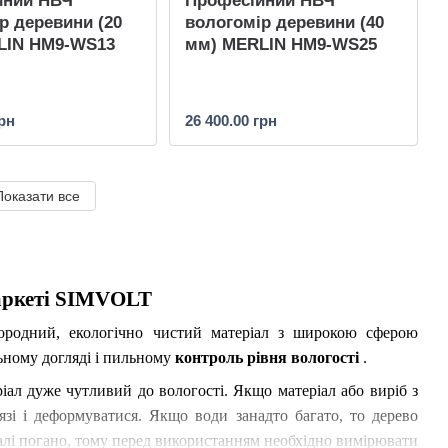
йний НВЧ
Професійний НВЧ
р деревини (20
вологомір деревини (40
LIN HM9-WS13
мм) MERLIN HM9-WS25
грн
26 400.00 грн
Показати все
маркеті SIMVOLT
городний, екологічно чистий матеріал з широкою сферою
ельному догляді і пильному
контроль рівня вологості
.
іал дуже чутливий до вологості. Якщо матеріал або виріб з
зі і деформуватися. Якщо води занадто багато, то дерево
іалі погано, тому перед використанням необхідно вимірювати