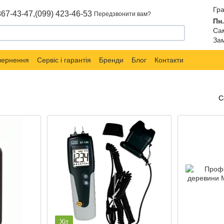
Гра
867-43-47,
(099) 423-46-53
Передзвонити вам?
Пн.
Сам
Зам
овернення
Сервіс і гарантія
Бренди
Блог
Контакти
С
Хіт