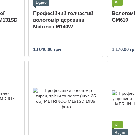
Відео
Хіт
ої
Професійний голчастий
Вологомі
M131SD
вологомір деревини
GM610
Metrinco M140W
18 040.00 грн
1 170.00 гр
Хіт
Відео