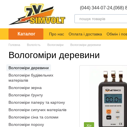
Перейти до основного контенту
(044) 344-07-24,
(068) 
Каталог
Про нас
Оплата і доставка
Обмін і п
Головна
Вологість
Вологоміри
Вологоміри деревини
Вологоміри деревини
Вологоміри деревини
Вологоміри будівельних
матеріалів
Вологоміри зерна
Вологоміри ґрунту
Вологоміри паперу та картону
Вологоміри сипучих матеріалів
Вологоміри сіна та соломи
Вологоміри пороху
Хіт