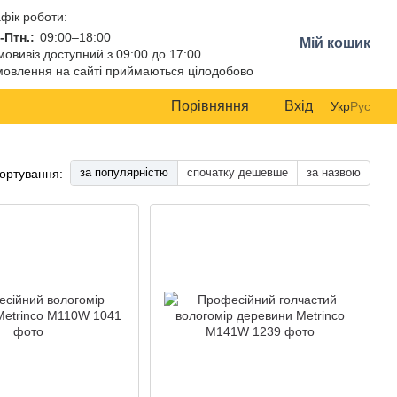
фік роботи:
-Птн.:
09:00–18:00
Мій кошик
овивіз доступний з 09:00 до 17:00
овлення на сайті приймаються цілодобово
Порівняння
Вхід
Укр
Рус
за популярністю
спочатку дешевше
за назвою
ортування: