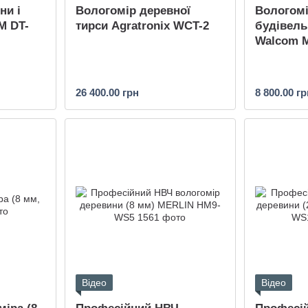
ни і
Вологомір деревної
Вологомі
M DT-
тирси Agratronix WCT-2
будівель
Walcom 
26 400.00 грн
8 800.00 гр
Відео
Відео