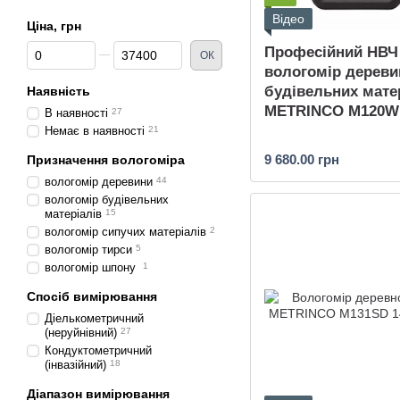
Відео
Ціна, грн
Від Ціна, грн
До Ціна, грн
Професійний НВЧ
ОК
вологомір дереви
будівельних мате
Наявність
METRINCO M120W
В наявності
27
Немає в наявності
21
9 680.00 грн
Призначення вологоміра
вологомір деревини
44
вологомір будівельних
матеріалів
15
вологомір сипучих матеріалів
2
вологомір тирси
5
вологомір шпону
1
Спосіб вимірювання
Діелькометричний
(неруйнівний)
27
Кондуктометричний
(інвазійний)
18
Діапазон вимірювання