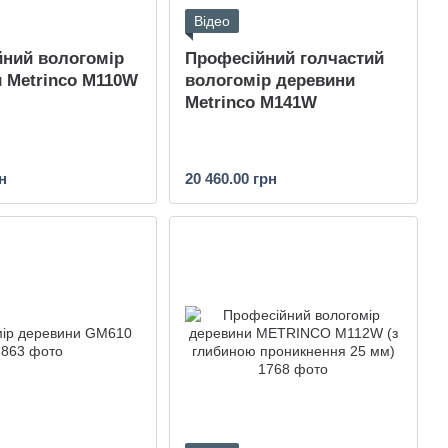
Відео
ний вологомір
Професійний голчастий
 Metrinco M110W
вологомір деревини
Metrinco M141W
н
20 460.00 грн