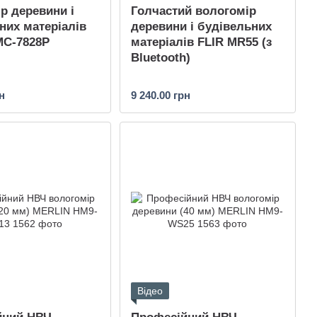
р деревини і
Голчастий вологомір
них матеріалів
деревини і будівельних
MC-7828P
матеріалів FLIR MR55 (з
Bluetooth)
н
9 240.00 грн
Відео