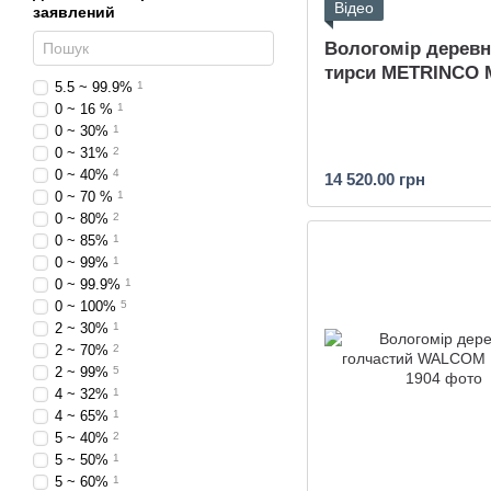
Відео
заявлений
Вологомір деревн
тирси METRINCO 
5.5 ~ 99.9%
1
0 ~ 16 %
1
0 ~ 30%
1
0 ~ 31%
2
0 ~ 40%
4
14 520.00 грн
0 ~ 70 %
1
0 ~ 80%
2
0 ~ 85%
1
0 ~ 99%
1
0 ~ 99.9%
1
0 ~ 100%
5
2 ~ 30%
1
2 ~ 70%
2
2 ~ 99%
5
4 ~ 32%
1
4 ~ 65%
1
5 ~ 40%
2
5 ~ 50%
1
5 ~ 60%
1