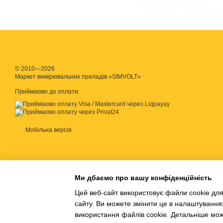
її кількість. Зробити ц
Вологомір
являє собою 
твердому тілі. Викори
лісозаготівлі, будівництв
© 2010—2026
Маркет вимірювальних приладів «SIMVOLT»
Вологомір дерева,
купи
Приймаємо до оплати
порівнянні з тим, як ц
зважували, сушили в спе
трьох, а ще передбачав 
Мобільна версія
Принцип роботи волог
ґрунтуючись на значенн
вологості деревини
про
похибка, яка становит
Ми дбаємо про вашу конфіденційність
підвищити точність дос
Цей веб-сайт використовує файли cookie для
варто враховувати, що щ
сайту. Ви можете змінити це в налаштування
використання файлів cookie. Детальніше мо