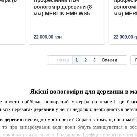
міра (8
Професійний НВЧ
Професі
вологомір деревини (8
вологомі
мм) MERLIN HM9-WS5
мм) MER
22 000.00 грн
22 000.00 
Назад
1
2
3
Вперед
Якісні вологоміри для деревини в 
не просто найбільш поширений матеріал на планеті, це бла
и всіх перевагах
деревини
у неї є і недоліки: необхідність в рет
 в деревині
необхідно моніторити? Справа в тому, що цей матер
, то при випаровуванні води вони будуть зменшуватися в обся
, покривається пліснявою. І надлишок, і дефіцит вологи в матер