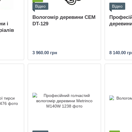
Відео
Відео
Вологомір деревини CEM
Професій
ни і
DT-129
деревини
ріалів
3 960.00 грн
8 140.00 гр