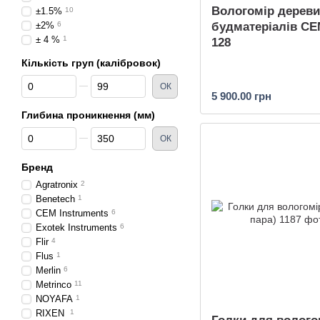
Вологомір дереви
±1.5%
10
будматеріалів CE
±2%
6
± 4 %
1
128
Кількість груп (калібровок)
Від Кількість груп (калібровок)
До Кількість груп (калібровок)
ОК
5 900.00 грн
Глибина проникнення (мм)
Від Глибина проникнення (мм)
До Глибина проникнення (мм)
ОК
Бренд
Agratronix
2
Benetech
1
CEM Instruments
6
Exotek Instruments
6
Flir
4
Flus
1
Merlin
6
Metrinco
11
NOYAFA
1
RIXEN
1