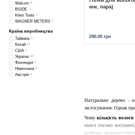
Голки для волого
Walcom
6
мм, пара)
BSIDE
1
Klein Tools
1
WAGNER METERS
1
Країна виробництва
290.00 грн
Тайвань
1
Китай
21
США
1
Україна
10
Фінляндія
2
Німеччина
5
Австрія
6
Натуральне дерево - 
застосування. Однак пр
Чому
кількість вологи
нього погано висушені
розбухає, починає гнити