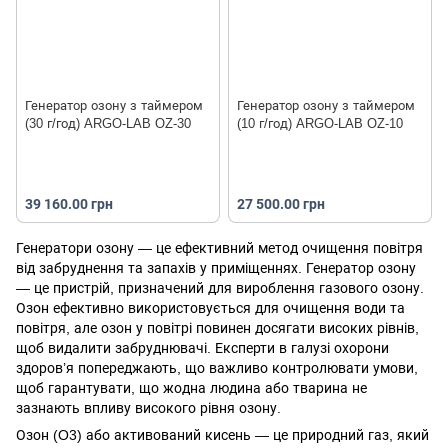
Генератор озону з таймером
Генератор озону з таймером
(30 г/год) ARGO-LAB OZ-30
(10 г/год) ARGO-LAB OZ-10
39 160.00 грн
27 500.00 грн
Генератори озону — це ефективний метод очищення повітря
від забруднення та запахів у приміщеннях. Генератор озону
— це пристрій, призначений для вироблення газового озону.
Озон ефективно використовується для очищення води та
повітря, але озон у повітрі повинен досягати високих рівнів,
щоб видалити забруднювачі. Експерти в галузі охорони
здоров’я попереджають, що важливо контролювати умови,
щоб гарантувати, що жодна людина або тварина не
зазнають впливу високого рівня озону.
Озон (O3) або активований кисень — це природний газ, який