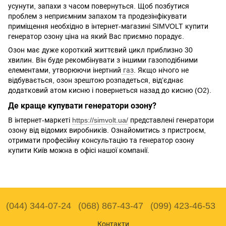
усунути, запахи з часом повернуться. Щоб позбутися
проблем з неприємним запахом та продезінфікувати
приміщення необхідно в інтернет-магазині SIMVOLT купити
генератор озону ціна на який Вас приємно порадує.
Озон має дуже короткий життєвий цикл приблизно 30
хвилин. Він буде рекомбінувати з іншими газоподібними
елементами, утворюючи інертний
газ
. Якщо нічого не
відбувається, озон зрештою розпадеться, від’єднає
додатковий атом кисню і повернеться назад до кисню (O2).
Де краще купувати генератори озону?
В інтернет-маркеті
https://simvolt.ua/
представлені генератори
озону від відомих виробників. Ознайомитись з пристроєм,
отримати професійну консультацію та генератор озону
купити Київ можна в офісі нашої компанії.
(044) 344-07-24
(068) 867-43-47
(099) 423-46-53
Контакти