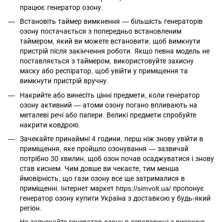
працює генератор озону.
Встановіть таймер вимкнення — більшість генераторів
озону постачається з попередньо встановленим
таймером, який ви можете встановити, щоб вимкнути
пристрій після закінчення роботи. Якщо певна модель не
поставляється з таймером, використовуйте захисну
маску або респіратор, щоб увійти у приміщення та
вимкнути пристрій вручну.
Накрийте або винесіть цінні предмети, коли генератор
озону активний — атоми озону погано впливають на
металеві речі або папери. Великі предмети спробуйте
накрити ковдрою.
Зачекайте принаймні 4 години, перш ніж знову увійти в
приміщення, яке пройшло озонування — зазвичай
потрібно 30 хвилин, щоб озон почав осаджуватися і знову
став киснем. Чим довше ви чекаєте, тим менша
ймовірність, що гази озону все ще затрималися в
приміщенні. Інтернет маркет https://simvolt.ua/ пропонує
генератор озону купити Україна з доставкою у будь-який
регіон.