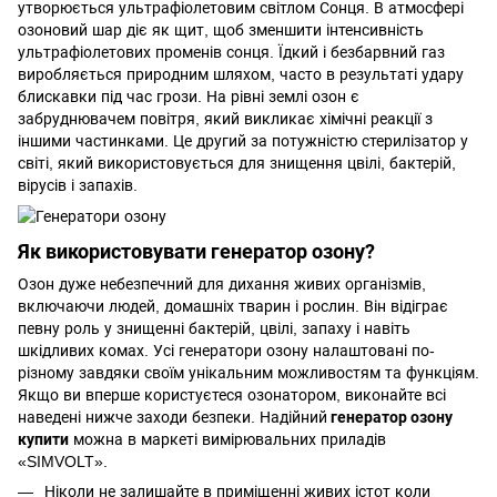
утворюється ультрафіолетовим світлом Сонця. В атмосфері
озоновий шар діє як щит, щоб зменшити інтенсивність
ультрафіолетових променів сонця. Їдкий і безбарвний газ
виробляється природним шляхом, часто в результаті удару
блискавки під час грози. На рівні землі озон є
забруднювачем повітря, який викликає хімічні реакції з
іншими частинками. Це другий за потужністю стерилізатор у
світі, який використовується для знищення цвілі, бактерій,
вірусів і запахів.
Як використовувати генератор озону?
Озон дуже небезпечний для дихання живих організмів,
включаючи людей, домашніх тварин і рослин. Він відіграє
певну роль у знищенні бактерій, цвілі, запаху і навіть
шкідливих комах. Усі генератори озону налаштовані по-
різному завдяки своїм унікальним можливостям та функціям.
Якщо ви вперше користуєтеся озонатором, виконайте всі
наведені нижче заходи безпеки. Надійний
генератор озону
купити
можна в маркеті вимірювальних приладів
«SIMVOLT».
Ніколи не залишайте в приміщенні живих істот коли