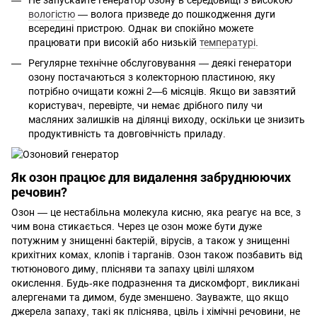
Не запускайте генератор озону в середовищі з високою
вологістю
— волога призведе до пошкодження дуги
всередині пристрою. Однак ви спокійно можете
працювати при високій або низькій
температурі
.
Регулярне технічне обслуговування — деякі генератори
озону постачаються з колекторною пластиною, яку
потрібно очищати кожні 2—6 місяців. Якщо ви завзятий
користувач, перевірте, чи немає дрібного пилу чи
масляних залишків на ділянці виходу, оскільки це знизить
продуктивність та довговічність приладу.
Як озон працює для видалення забруднюючих
речовин?
Озон — це нестабільна молекула кисню, яка реагує на все, з
чим вона стикається. Через це озон може бути дуже
потужним у знищенні бактерій, вірусів, а також у знищенні
крихітних комах, клопів і тарганів. Озон також позбавить від
тютюнового диму, плісняви та запаху цвілі шляхом
окислення. Будь-яке подразнення та дискомфорт, викликані
алергенами та димом, буде зменшено. Зауважте, що якщо
джерела запаху, такі як пліснява, цвіль і хімічні речовини, не