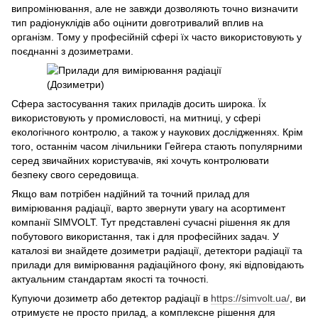
випромінювання, але не завжди дозволяють точно визначити
тип радіонуклідів або оцінити довготривалий вплив на
організм. Тому у професійній сфері їх часто використовують у
поєднанні з дозиметрами.
Сфера застосування таких приладів досить широка. Їх
використовують у промисловості, на митниці, у сфері
екологічного контролю, а також у наукових дослідженнях. Крім
того, останнім часом лічильники Гейгера стають популярними
серед звичайних користувачів, які хочуть контролювати
безпеку свого середовища.
Якщо вам потрібен надійний та точний прилад для
вимірювання радіації, варто звернути увагу на асортимент
компанії SIMVOLT. Тут представлені сучасні рішення як для
побутового використання, так і для професійних задач. У
каталозі ви знайдете дозиметри радіації, детектори радіації та
прилади для вимірювання радіаційного фону, які відповідають
актуальним стандартам якості та точності.
Купуючи дозиметр або детектор радіації в
https://simvolt.ua/
, ви
отримуєте не просто прилад, а комплексне рішення для