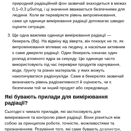
природний радіаційний фон зазвичай знаходиться в межах
0,1–0,3 µSv/год, і ці значення вважаються безпечними для
людини. Коли ви перевіряєте рівень випромінювання,
саме ця одиниця вимірювання радіації допомагає швидко
оцінити ситуацію.
Ще одна важлива одиниця вимірювання радіації —
бекерель (Bq). На відміну від зіверта, він показує не те, як
випромінювання впливає на людину, а наскільки активним
є саме джерело радіації. Один бекерель означає один
розпад атомного ядра за секунду. Цю одиницю часто
використовують під час перевірки продуктів харчування,
води, ґрунту та різних матеріалів, у яких можуть
накопичуватися радіонукліди. Саме в бекерелях зазвичай
визначають рівень радіоактивності й оцінюють, чи є
безпечним той чи інший продукт або середовище.
Які бувають прилади для вимірювання
радіації?
Сьогодні є чимало приладів, які застосовують для
вимірювання та контролю рівня радіації. Вони різняться між
собою за принципом роботи, точністю, можливостями та
призначенням. Розуміння того, які саме бувають
дозиметри
,