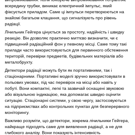
всередину трубки, виникає електричний імпульс, який
фіксується приладом. Саме ці імпульси перетворюються на
знайомі багатьом клацання, що сигналізують про рівень
радіації.
Лічильник Гейгера цінується за простоту, надійність і швидку
реакцію. Він дозволяє практично миттєво визначити, чи є
підвищений радіаційний фон у певному місці. Саме тому такі
прилади часто використовуються для первинного обстеження
територій, перевірки предметів, будівельних матеріалів або
металобрухту.
Детектори радіації можуть бути як портативними, так і
стаціонарними. Портативні моделі зручно використовувати в
польових умовах, під час перевірок на місці або навіть у
побуті. Вони компактні, легкі та зазвичай оснащені звуковою
або візуальною індикацією, яка допомагає швидко оцінити
ситуацію. Стаціонарні системи, у свою чергу, застосовуються
на підприємствах або контрольних пунктах для безперервного
моніторингу.
Важливо розуміти, що детектори, зокрема лічильники Гейгера,
найкраще підходять саме для виявлення радіації, а не для
глибокого аналізу. Вони показують інтенсивність