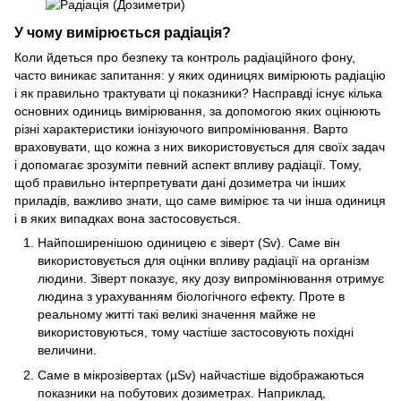
У чому вимірюється радіація?
Коли йдеться про безпеку та контроль радіаційного фону,
часто виникає запитання: у яких одиницях вимірюють радіацію
і як правильно трактувати ці показники? Насправді існує кілька
основних одиниць вимірювання, за допомогою яких оцінюють
різні характеристики іонізуючого випромінювання. Варто
враховувати, що кожна з них використовується для своїх задач
і допомагає зрозуміти певний аспект впливу радіації. Тому,
щоб правильно інтерпретувати дані дозиметра чи інших
приладів, важливо знати, що саме вимірює та чи інша одиниця
і в яких випадках вона застосовується.
Найпоширенішою одиницею є зіверт (Sv). Саме він
використовується для оцінки впливу радіації на організм
людини. Зіверт показує, яку дозу випромінювання отримує
людина з урахуванням біологічного ефекту. Проте в
реальному житті такі великі значення майже не
використовуються, тому частіше застосовують похідні
величини.
Саме в мікрозівертах (µSv) найчастіше відображаються
показники на побутових дозиметрах. Наприклад,