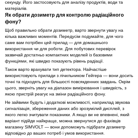
секунду. Його застосовують для аналізу продуктів, води та
матеріалів.
Як обрати дозиметр для контролю радіаційного
фону?
Щоб правильно обрати дозиметр, варто звернути увагу на
кілька важливих моментів. Передусім подумайте, для чого
саме вам потрібен цей прилад — для домашнього
використання чи для роботи. Для побутових перевірок
зазвичай достатньо компактних моделей із базовими
функціями, які швидко показують рівень радіації.
Також варто врахувати тип детектора. Найчастіше
використовують прилади з лічильником Гейгера — вони досить
точні та підходять для більшості повсякденних завдань. Окрім
цього, зверніть увагу на діапазон вимірювання і швидкість, з
якою пристрій реагує на зміни радіаційного фону.
Не зайвими будуть і додаткові можливості, наприклад звукова
сигналізація, збереження даних або зрозумілий дисплей, з
якого легко зчитувати показники. А якщо ви не впевнені, який
варіант підійде найкраще, можна звернутися до фахівців
магазину SIMVOLT — вони допоможуть підібрати дозиметр
відповідно до ваших потреб і умов використання.