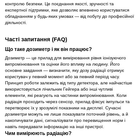
контролю безпеки. Це поєднання якості, зручності та
експертної підтримки, яке дозволяє впевнено користуватися
обладнанням у будь-яких умовах — від побуту до професійної
діяльності.
Часті запитання (FAQ)
Що таке дозиметр і як він працює?
Дозиметр — це прилад для вимірювання рівня іонізуючого
випромінювання та оцінки його впливу на людину. Його
основне завдання — визначити, яку дозу радіації отримує
користувач у певний момент або за певний період часу.
Принцип роботи залежить від типу детектора, але найчастіше
використовується лічильник Гейгера або інші чутливі
елементи, які реагують на частинки випромінювання. Коли
радіація проходить через сенсор, прилад фіксує імпульси та
перетворює їх у зрозумілі показники на дисплеї. Сучасні
дозиметри можуть не лише показувати поточний рівень, а й
накопичувати дані, сигналізувати про перевищення норм і
навіть передавати інформацію на інші пристрої.
Чим вимірюють радіацію?