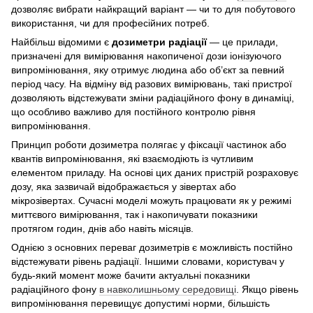
дозволяє вибрати найкращий варіант — чи то для побутового
використання, чи для професійних потреб.
Найбільш відомими є
дозиметри радіації
— це прилади,
призначені для вимірювання накопиченої дози іонізуючого
випромінювання, яку отримує людина або об’єкт за певний
період часу. На відміну від разових вимірювань, такі пристрої
дозволяють відстежувати зміни радіаційного фону в динаміці,
що особливо важливо для постійного контролю рівня
випромінювання.
Принцип роботи дозиметра полягає у фіксації частинок або
квантів випромінювання, які взаємодіють із чутливим
елементом приладу. На основі цих даних пристрій розраховує
дозу, яка зазвичай відображається у зівертах або
мікрозівертах. Сучасні моделі можуть працювати як у режимі
миттєвого вимірювання, так і накопичувати показники
протягом годин, днів або навіть місяців.
Однією з основних переваг дозиметрів є можливість постійно
відстежувати рівень радіації. Іншими словами, користувач у
будь-який момент може бачити актуальні показники
радіаційного фону
в навколишньому середовищі
. Якщо рівень
випромінювання перевищує допустимі норми, більшість