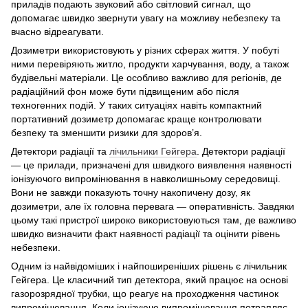
приладів подають звуковий або світловий сигнал, що
допомагає швидко звернути увагу на можливу небезпеку та
вчасно відреагувати.
Дозиметри використовують у різних сферах життя. У побуті
ними перевіряють житло, продукти харчування, воду, а також
будівельні матеріали. Це особливо важливо для регіонів, де
радіаційний фон може бути підвищеним або після
техногенних подій. У таких ситуаціях навіть компактний
портативний дозиметр допомагає краще контролювати
безпеку та зменшити ризики для здоров’я.
Детектори радіації та
лічильники Гейгера
. Детектори радіації
— це прилади, призначені для швидкого виявлення наявності
іонізуючого випромінювання в навколишньому середовищі.
Вони не завжди показують точну накопичену дозу, як
дозиметри, але їх головна перевага — оперативність. Завдяки
цьому такі пристрої широко використовуються там, де важливо
швидко визначити факт наявності радіації та оцінити рівень
небезпеки.
Одним із найвідоміших і найпоширеніших рішень є лічильник
Гейгера. Це класичний тип детектора, який працює на основі
газорозрядної трубки, що реагує на проходження частинок
випромінювання. Коли іонізуюче випромінювання потрапляє