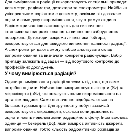
Для вимірювання радіації використовують спеціальні прилади:
дозиметри, радіометри, детектори та спектрометри. Найбільш
універсальним варіантом є дозиметр, оскільки він дозволяє
оцінити саме дозу випромінювання, яку отримує людина.
Радіометри частіше застосовують для визначення
інтенсивності випромінювання та виявлення забруднених
поверхонь. Детектори, зокрема лічильники Гейгера,
використовуються для швидкого виявлення наявності радіації.
А спектрометри дають змогу глибше аналізувати склад
випромінювання та визначати конкретні радіонукліди. Вибір
приладу залежить від задач — від побутового контролю до
професійних досліджень.
У чому вимірюється радіація?
Одиниця вимірювання радіації залежить від того, що саме
потрібно оцінити. Найчастіше використовують зіверти (Sv) та
мікрозіверти (µSv), які показують вплив випромінювання на
організм людини. Саме ці значення відображаються на
більшості дозиметрів. Для зручності у побуті зазвичай
використовують мікрозіверти, оскільки вони дозволяють
оцінити навіть невеликі зміни радіаційного фону. Інша важлива
одиниця — бекерель (Bq), який вимірює активність джерела
випромінювання, тобто кількість радіоактивних розпадів за