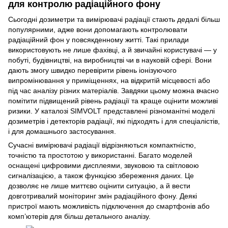
для контролю радіаційного фону
Сьогодні дозиметри та вимірювачі радіації стають дедалі більш
популярними, адже вони допомагають контролювати
радіаційний фон у повсякденному житті. Такі прилади
використовують не лише фахівці, а й звичайні користувачі — у
побуті, будівництві, на виробництві чи в науковій сфері. Вони
дають змогу швидко перевірити рівень іонізуючого
випромінювання у приміщеннях, на відкритій місцевості або
під час аналізу різних матеріалів. Завдяки цьому можна вчасно
помітити підвищений рівень радіації та краще оцінити можливі
ризики. У каталозі SIMVOLT представлені різноманітні моделі
дозиметрів і детекторів радіації, які підходять і для спеціалістів,
і для домашнього застосування.
Сучасні вимірювачі радіації відрізняються компактністю,
точністю та простотою у використанні. Багато моделей
оснащені цифровими дисплеями, звуковою та світловою
сигналізацією, а також функцією збереження даних. Це
дозволяє не лише миттєво оцінити ситуацію, а й вести
довготривалий моніторинг змін радіаційного фону. Деякі
пристрої мають можливість підключення до смартфонів або
комп’ютерів для більш детального аналізу.