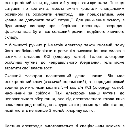
електролітний ключ, підсихати й утворювати кристали. Поки ця
ситуація не критична, можна змити кристали спеціальним
розчином та розмочити електрод і він працюватиме. Але
краще не допускати такої ситуації. Для уникнення осмосу в
будь-якому випадку при зберіганні електрода всередині
флакона має бути теж сольовий розчин подібного хімічного
складу.
У більшості ручних рН-метрів електрод також гелевий, тому
його необхідно зберігати в розчині з високою іонною силою з
великою кількістю KCl (хлориду калію). Гелеві електроди
особливо чутливі до неправильного зберігання, гель може
втратити свої властивості.
Скляний електрод влаштований дещо інакше. Він має
електролітний ключ (зазвичай керамічний), а всередині рідкий
водний розчин, який містить 3‒4 моль/л KCl (хлориду калію),
насичений за сріблом. Такі електроди менш чутливі до
неправильного зберігання, але від електролітного ключа вниз
весь електрод необхідно занурювати в розчин для зберігання,
який містить не менше 3 моль/л хлориду калію.
Частина електродів виготовляється зі спеціальним ключем з