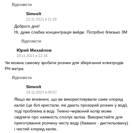
Відповісти
Simvolt
22.11.2021 в 11:28
Доброго дня!
Ні, дуже слабка концентрація вийде. Потрібно близько 3М
Відповісти
Юрий Михайлов
18.11.2021 в 12:18
Чи можна самому зробити розчин для зберігання електродів
РН метра.
Відповісти
Simvolt
19.11.2021 в 08:57
Якщо ви впевнені, що ви використовували саме хлорид
калію (це білі кристали, які дають прозорий розчин у воді),
тоді проблема в воді. Темно-червоний колір може
свідчити про наявність сполук заліза. Використайте для
приготування розчину чисту воду (бажано - дистильовану)
і чистий хлорид калію.