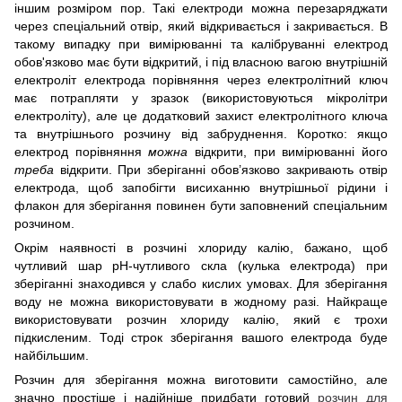
іншим розміром пор. Такі електроди можна перезаряджати
через спеціальний отвір, який відкривається і закривається. В
такому випадку при вимірюванні та калібруванні електрод
обов'язково має бути відкритий, і під власною вагою внутрішній
електроліт електрода порівняння через електролітний ключ
має потрапляти у зразок (використовуються мікролітри
електроліту), але це додатковий захист електролітного ключа
та внутрішнього розчину від забруднення. Коротко: якщо
електрод порівняння
можна
відкрити, при вимірюванні його
треба
відкрити. При зберіганні обов’язково закривають отвір
електрода, щоб запобігти висиханню внутрішньої рідини і
флакон для зберігання повинен бути заповнений спеціальним
розчином.
Окрім наявності в розчині хлориду калію, бажано, щоб
чутливий шар рН-чутливого скла (кулька електрода) при
зберіганні знаходився у слабо кислих умовах. Для зберігання
воду не можна використовувати в жодному разі. Найкраще
використовувати розчин хлориду калію, який є трохи
підкисленим. Тоді строк зберігання вашого електрода буде
найбільшим.
Розчин для зберігання можна виготовити самостійно, але
значно простіше і надійніше придбати готовий
розчин для