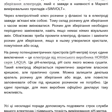
зберігання електродів
, який є завжди в наявності в Маркеті
вимірювальних приладів «SIMVOLT».
Через електролітний ключ розчини у флаконі та в електроді
завжди зв’язані між собою. Тому склад розчину для зберігання
з часом може змінюватися. Розчин для зберігання необхідно
періодично замінювати, навіть якщо немає ніяких візуальних
змін. Обов’язково треба промити електрод, флакон і замінити
розчин для зберігання, якщо в ньому утворилися кристали,
помутніння або осад.
На ринку потенціометричних пристроїв (рН-метрів) існує єдине
виключення ‒ це
електроди від японського виробника HORIBA
серія LAQUA
. Це рН-електрод, рН скло якого можна сушити.
Такий електрод зберігається герметично закритим власною
кришкою, але практично сухим. Можна залишити декілька
крапель розчину для зберігання або води, але повністю
заповнювати об’єм під кришкою розчином не потрібно. Це
єдині прилади, для яких виробник
офіційно
декларує таку
можливість.
Усі ці нескладні поради допоможуть подовжити строк служби
вашого електрода і підвищать точність вимірювання рН-метра.