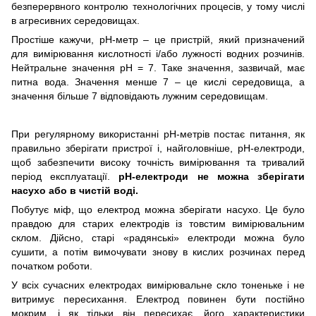
безперервного контролю технологічних процесів, у тому числі
в агресивних середовищах.
Простіше кажучи, рН-метр – це пристрій, який призначений
для вимірювання кислотності і/або лужності водних розчинів.
Нейтральне значення рН = 7. Таке значення, зазвичай, має
питна вода. Значення менше 7 – це кислі середовища, а
значення більше 7 відповідають лужним середовищам.
При регулярному використанні рН-метрів постає питання, як
правильно зберігати пристрої і, найголовніше, pH-електроди,
щоб забезпечити високу точність вимірювання та тривалий
період експлуатації.
p
H
-електроди не можна зберігати
насухо або в чистій воді.
Побутує міф, що електрод можна зберігати насухо. Це було
правдою для старих електродів із товстим вимірювальним
склом. Дійсно, старі «радянські» електроди можна було
сушити, а потім вимочувати знову в кислих розчинах перед
початком роботи.
У всіх сучасних електродах вимірювальне скло тоненьке і не
витримує пересихання. Електрод повинен бути постійно
мокрим, і як тільки він пересихає, його характеристики