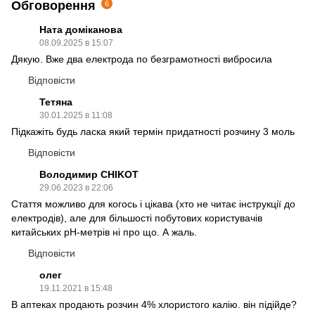
Обговорення
6
Ната доміканова
08.09.2025 в 15:07
Дякую. Вже два електрода по безграмотності вибросила
Відповісти
Тетяна
30.01.2025 в 11:08
Підкажіть будь ласка який термін придатності розчину 3 моль
Відповісти
Володимир CHIKOT
29.06.2023 в 22:06
Стаття можливо для когось і цікава (хто не читає інструкції до
електродів), але для більшості побутових користувачів
китайських pH-метрів ні про що. А жаль.
Відповісти
олег
19.11.2021 в 15:48
В аптеках продають розчин 4% хлористого калію. він підійде?