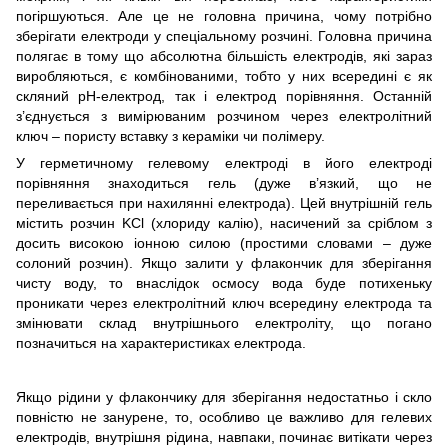
погіршуються. Але це не головна причина, чому потрібно
зберігати електроди у спеціальному розчині. Головна причина
полягає в тому що абсолютна більшість електродів, які зараз
виробляються, є комбінованими, тобто у них всередині є як
скляний рН-електрод, так і електрод порівняння. Останній
з’єднується з вимірюваним розчином через електролітний
ключ – пористу вставку з кераміки чи полімеру.
У герметичному гелевому електроді в його електроді
порівняння знаходиться гель (дуже в’язкий, що не
переливається при нахилянні електрода). Цей внутрішній гель
містить розчин KCl (хлориду калію), насичений за сріблом з
досить високою іонною силою (простими словами ‒ дуже
солоний розчин). Якщо залити у флакончик для зберігання
чисту воду, то внаслідок осмосу вода буде потихеньку
проникати через електролітний ключ всередину електрода та
змінювати склад внутрішнього електроліту, що погано
позначиться на характеристиках електрода.
Якщо рідини у флакончику для зберігання недостатньо і скло
повністю не занурене, то, особливо це важливо для гелевих
електродів, внутрішня рідина, навпаки, починає витікати через