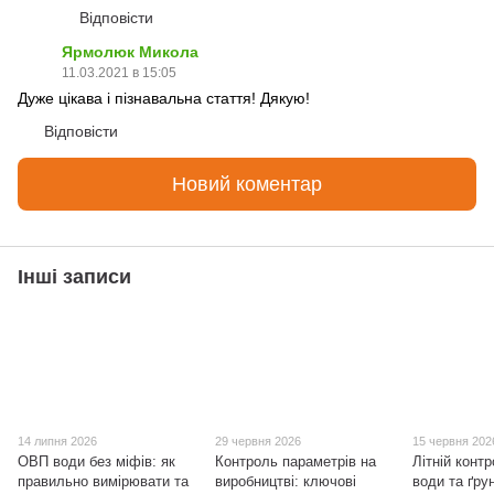
Відповісти
Ярмолюк Микола
11.03.2021 в 15:05
Дуже цікава і пізнавальна стаття! Дякую!
Відповісти
Новий коментар
Інші записи
14 липня 2026
29 червня 2026
15 червня 202
ОВП води без міфів: як
Контроль параметрів на
Літній контр
правильно вимірювати та
виробництві: ключові
води та ґрун