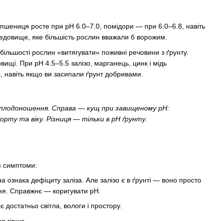
 пшениця росте при pH 6.0–7.0, помідори — при 6.0–6.8, навіть
едовище, яке більшість рослин вважали б ворожим.
ільшості рослин «витягувати» поживні речовини з ґрунту.
вищі. При pH 4.5–5.5 залізо, марганець, цинк і мідь
є, навіть якщо ви засипали ґрунт добривами.
е плодоношення. Справа — кущ при завищеному pH:
орту та віку. Різниця — тільки в pH ґрунту.
я симптоми:
ознака дефіциту заліза. Але залізо є в ґрунті — воно просто
ня. Справжнє — коригувати pH.
 достатньо світла, вологи і простору.
ня гірше.