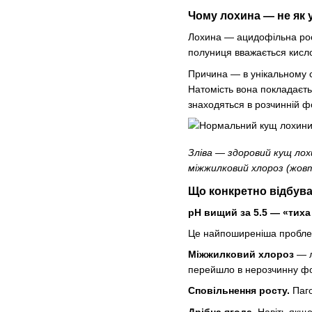
Чому лохина — не як у
Лохина — ацидофільна рос
полуниця вважається кисло
Причина — в унікальному с
Натомість вона покладаєтьс
знаходяться в розчинній фо
Зліва — здоровий кущ ло
міжжилковий хлороз (жовте
Що конкретно відбув
pH вищий за 5.5 — «тиха
Це найпоширеніша проблем
Міжжилковий хлороз
— л
перейшло в нерозчинну фо
Сповільнення росту.
Паго
Дрібна ягода.
Навіть якщо 