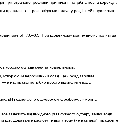
ин: рік втрачено, рослини пригнічені, потрібна повна корекція.
бити правильно — розповідаємо нижче у розділі «Як правильно
Україні має pH 7.0–8.5. При щоденному крапельному поливі ця
є корозію обладнання та крапельників.
єм, утворюючи нерозчинний осад. Цей осад забиває
— а насправді потрібно просто підкислити воду.
ижує pH і одночасно є джерелом фосфору. Лимонна —
все залежить від вихідного pH і лужного буферу вашої води.
 ще. Додавайте кислоту тільки у воду (не навпаки), працюйте