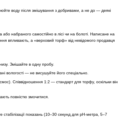
юйте воду після змішування з добривами, а не до — деякі
 або набраного самостійно в лісі чи на болоті. Написане на
ігання впливають, а «верховий торф» від невідомого продавця
знизу. Змішайте в одну пробу.
ані вологості — не висушуйте його спеціально.
смос). Співвідношення 1:2 — стандарт для торфу, оскільки він
ають повністю змочитися.
те стабілізації показань (10–30 секунд для pH-метра, 5–7