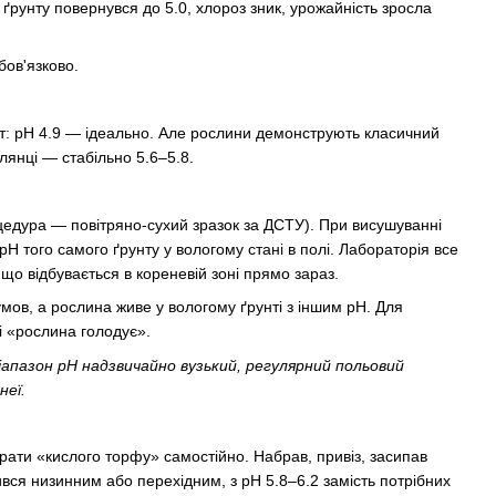
рунту повернувся до 5.0, хлороз зник, урожайність зросла
ов'язково.
тат: pH 4.9 — ідеально. Але рослини демонструють класичний
янці — стабільно 5.6–5.8.
цедура — повітряно-сухий зразок за ДСТУ). При висушуванні
pH того самого ґрунту у вологому стані в полі. Лабораторія все
о відбувається в кореневій зоні прямо зараз.
мов, а рослина живе у вологому ґрунті з іншим pH. Для
і «рослина голодує».
діапазон pH надзвичайно вузький, регулярний польовий
неї.
рати «кислого торфу» самостійно. Набрав, привіз, засипав
вся низинним або перехідним, з pH 5.8–6.2 замість потрібних