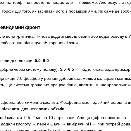
івся на торфі, чи просто не пощастило — невідомо. Але результат од
 торфу ДО того, як засипати його в посадкові ями. Як саме це зро
невидимий фронт
але вона критична. Типова вода зі свердловини або водопроводу в 
невблаганно підвищує pH кореневої зони.
 води для лохини:
5.0–6.0
.
добрив через систему поливу):
5.5–6.5
— надто кисла вода прискорю
и вище 7.0 фосфор у розчині добрив взаємодіє з кальцієм і магні
ь, що система зрошення працює гірше, чистить, міняє крапельники 
сфорна або лимонна кислота. Фосфорна має подвійний ефект: зн
 підходить для невеликих об'ємів.
ї кислоти: 0.5–2 мл на 10 літрів води. Але ця цифра орієнтовна — 
 додали кислоту → перемішали → виміряли pH → при потребі додали
улярах, і завжди перевіряйте pH після перемішування.