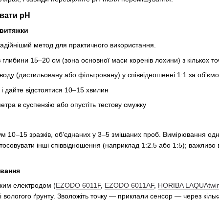
вати pH
 витяжки
адійніший метод для практичного використання.
 з глибини 15–20 см (зона основної маси коренів лохини) з кількох то
 воду (дистильовану або фільтровану) у співвідношенні 1:1 за об'єм
і дайте відстоятися 10–15 хвилин
етра в суспензію або опустіть тестову смужку
мум 10–15 зразків, об'єднаних у 3–5 змішаних проб. Вимірювання одн
тосовувати інші співвідношення (наприклад 1:2.5 або 1:5); важливо
ювання
ским електродом (
EZODO 6011F
,
EZODO 6011AF
,
HORIBA LAQUAtwin
 вологого ґрунту. Зволожіть точку — приклали сенсор — через кільк