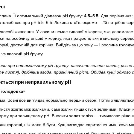
сі
лина. Її оптимальний діапазон pH ґрунту:
4.5–5.5
. Для порівняння:
толюбною при pH 5.5–6.5. Лохина стоїть окремо — їй потрібне сер
пособі живлення. У лохини немає типової мікоризи, яка допомагає б
я на особливу ericoid мікоризу, яка працює тільки в кислому середо
рмі, доступній для коріння. Вийдіть за цю зону — і рослина голоду
хини при оптимальному pH ґрунту: насичене зелене листя, рясн
 листя), дрібніша ягода, пригнічений ріст. Обидва кущі одного с
ається при неправильному pH
 голодовка»
а. Зовні все виглядає нормально перший сезон. Потім з'являютьс
истя жовтіє між жилками, самі жилки лишаються зеленими. Класична 
рму при завищеному pH. Вносити хелат заліза — тимчасове рішен
ни коротші, ніж мали б бути. Кущ виглядає «притисненим», хоча має
ягоди є, вони менші за сортову норму і кислі. Brix нижчий, зберіган