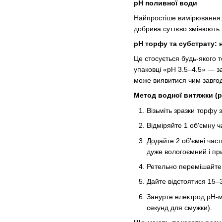
pH поливної води
Найпростіше вимірювання: 
добрива суттєво змінюють 
pH торфу та субстрату: н
Це стосується будь-якого 
упаковці «pH 3.5–4.5» — з
може виявитися чим завгод
Метод водної витяжки (
Візьміть зразки торфу 
Відміряйте 1 об'ємну 
Додайте 2 об'ємні част
дуже вологоємний і при
Ретельно перемішайте 
Дайте відстоятися 15–
Занурте електрод pH-ме
секунд для смужки).