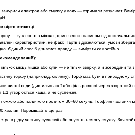
занурили електрод або смужку у воду — отримали результат. Вимір
pH.
е вірте етикетці
торфу — купленого в мішках, привезеного насипом від постачальника
аявлені характеристики, не факт. Партії відрізняються, умови збер
но. Єдиний спосіб дізнатися правду — виміряти самостійно.
рекомендований):
з кількох місць мішка або купи — не тільки зверху, а й зсередини та 
частину торфу (наприклад, склянку). Торф має бути в природному ст
ини чистої води (дистильованої або фільтрованої через зворотний о
 1:1 утворюється каша, а не суспензія.
ложкою або паличкою протягом 30–60 секунд. Торф'яні частинки м
30 хвилин. Перемішайте ще раз.
тра в рідку частину суспензії або опустіть тестову смужку. Зачекай