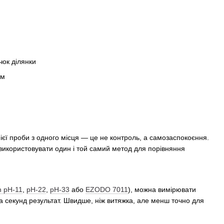
чок ділянки
ом
ієї проби з одного місця — це не контроль, а самозаспокоєння.
 використовувати один і той самий метод для порівняння
 pH-11
,
pH-22
,
pH-33
або
EZODO 7011
), можна вимірювати
а секунд результат. Швидше, ніж витяжка, але менш точно для