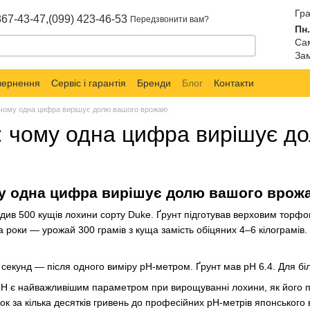
Гра
867-43-47,
(099) 423-46-53
Передзвонити вам?
Пн.
Сам
Зам
овернення
Сервіс і гарантія
Бренди
Блог
Контакти
: чому одна цифра вирішує долю вашого врожаю
а: чому одна цифра вирішує 
му одна цифра вирішує долю вашого врож
див 500 кущів лохини сорту Duke. Ґрунт підготував верховим торфо
 роки — урожай 300 грамів з куща замість обіцяних 4–6 кілограмів.
 секунд — після одного виміру pH-метром. Ґрунт мав pH 6.4. Для бі
pH є найважливішим параметром при вирощуванні лохини, як його пра
жок за кілька десятків гривень до професійних pH-метрів японського