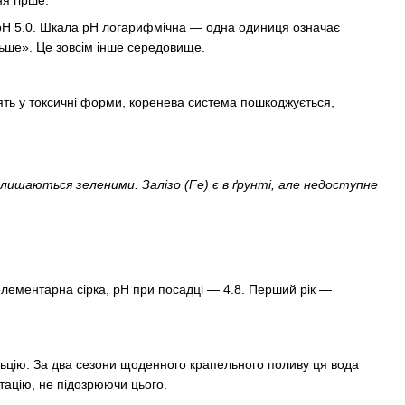
pH 5.0. Шкала pH логарифмічна — одна одиниця означає
ільше». Це зовсім інше середовище.
дять у токсичні форми, коренева система пошкоджується,
лишаються зеленими. Залізо (Fe) є в ґрунті, але недоступне
елементарна сірка, pH при посадці — 4.8. Перший рік —
льцію. За два сезони щоденного крапельного поливу ця вода
тацію, не підозрюючи цього.