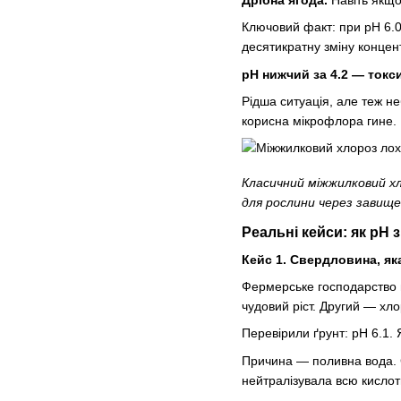
Ключовий факт: при pH 6.0
десятикратну зміну концент
pH нижчий за 4.2 — токс
Рідша ситуація, але теж н
корисна мікрофлора гине.
Класичний міжжилковий хл
для рослини через завище
Реальні кейси: як pH 
Кейс 1. Свердловина, як
Фермерське господарство в
чудовий ріст. Другий — хло
Перевірили ґрунт: pH 6.1. 
Причина — поливна вода. С
нейтралізувала всю кислот