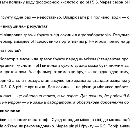
ати поливну воду фосфорною кислотою до pH 5.5. Через сезон pH ґ
ґрунту один раз — недостатньо. Вимірювати pH поливної води — об
а «висушила» результат
ті відправив зразки ґрунту з-під лохини в агролабораторію. Резуль
 Фермер вимірює pH самостійно портативним pH-метром прямо на діл
чи прилад?
бораторія висушила зразок ґрунту перед аналізом (стандартна про
ганічні кислоти, і pH витяжки з сухого зразка може бути нижчим за 
м протоколом. Але фермер отримав цифру, яка не відповідає тому, щ
орний аналіз показує стан висушеного зразка за стандартизованих у
в 0.5–0.8 pH не критична. Для лохини — це різниця між «все добре» 
наліз — це відправна точка, а не вирок. Для лохини, де робочий 
метром — не заміна лабораторії, а обов'язкове доповнення до 
ідкислював
шив зекономити на торфі. Сусід порадив місце в лісі, де можна наб
д об'єму, як рекомендовано. Через рік pH ґрунту — 6.5. Торф вияви