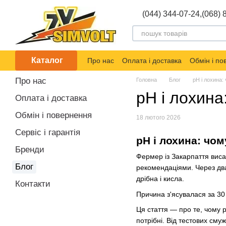
Перейти до основного контенту
(044) 344-07-24,
(068) 
Каталог
Про нас
Оплата і доставка
Обмін і п
Про нас
Головна
Блог
pH і лохина
pH і лохин
Оплата і доставка
Обмін і повернення
18 лютого 2026
Сервіс і гарантія
pH і лохина: чо
Бренди
Фермер із Закарпаття виса
Блог
рекомендаціями. Через два
дрібна і кисла.
Контакти
Причина з'ясувалася за 30
Ця стаття — про те, чому 
потрібні. Від тестових сму