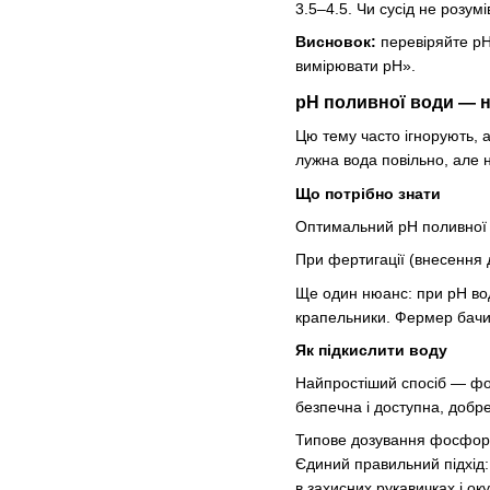
3.5–4.5. Чи сусід не розум
Висновок:
перевіряйте pH
вимірювати pH».
pH поливної води — 
Цю тему часто ігнорують, 
лужна вода повільно, але 
Що потрібно знати
Оптимальний pH поливної
При фертигації (внесення 
Ще один нюанс: при pH вод
крапельники. Фермер бачит
Як підкислити воду
Найпростіший спосіб — фо
безпечна і доступна, добре
Типове дозування фосфорно
Єдиний правильний підхід:
в захисних рукавичках і ок