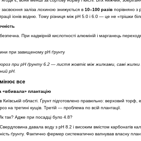
 засвоєння заліза лохиною знижується в
10–100 разів
порівняно з 
рації іонів водню. Тому різниця між pH 5.0 і 6.0 — це не «трішки б
ичність
ебезпечна. При надмірній кислотності алюміній і марганець перехо
ороз при pH ґрунту 6.2 — листя жовтіє між жилками, самі жилки 
ний pH.
змінює все
а «вбивала» плантацію
 Київській області. Ґрунт підготовлено правильно: верховий торф, 
роз на третині кущів. Третій — проблема по всій плантації.
Як так? Адже при посадці було 4.8?
вердловина давала воду з pH 8.2 і високим вмістом карбонатів ка
ність ґрунту. Фактично фермер систематично вапнував власну план