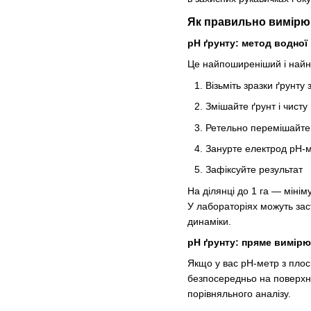
Як правильно вимірю
pH ґрунту: метод водної
Це найпоширеніший і найн
Візьміть зразки ґрунту
Змішайте ґрунт і чисту
Ретельно перемішайте 
Занурте електрод pH-м
Зафіксуйте результат
На ділянці до 1 га — міні
У лабораторіях можуть зас
динаміки.
pH ґрунту: пряме вимір
Якщо у вас pH-метр з пло
безпосередньо на поверхні
порівняльного аналізу.