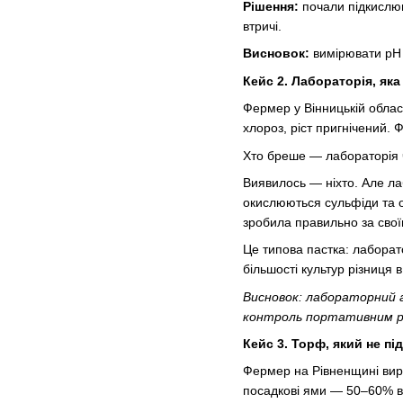
Рішення:
почали підкислюв
втричі.
Висновок:
вимірювати pH 
Кейс 2. Лабораторія, як
Фермер у Вінницькій облас
хлороз, ріст пригнічений.
Хто бреше — лабораторія 
Виявилось — ніхто. Але ла
окислюються сульфіди та ор
зробила правильно за свої
Це типова пастка: лаборат
більшості культур різниця 
Висновок: лабораторний а
контроль портативним pH-
Кейс 3. Торф, який не п
Фермер на Рівненщині вирі
посадкові ями — 50–60% ві