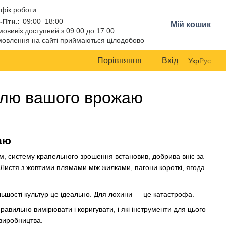
фік роботи:
-Птн.:
09:00–18:00
Мій кошик
овивіз доступний з 09:00 до 17:00
овлення на сайті приймаються цілодобово
Порівняння
Вхід
Укр
Рус
долю вашого врожаю
аю
м, систему крапельного зрошення встановив, добрива вніс за
 Листя з жовтими плямами між жилками, пагони короткі, ягода
льшості культур це ідеально. Для лохини — це катастрофа.
вильно вимірювати і коригувати, і які інструменти для цього
 виробництва.