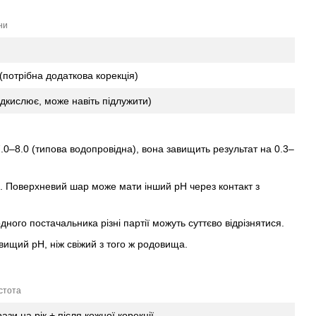
ни
потрібна додаткова корекція)
дкислює, може навіть підлужити)
–8.0 (типова водопровідна), вона завищить результат на 0.3–
хні. Поверхневий шар може мати інший pH через контакт з
ого постачальника різні партії можуть суттєво відрізнятися.
вищий pH, ніж свіжий з того ж родовища.
стота
рази на рік + після кожної корекції