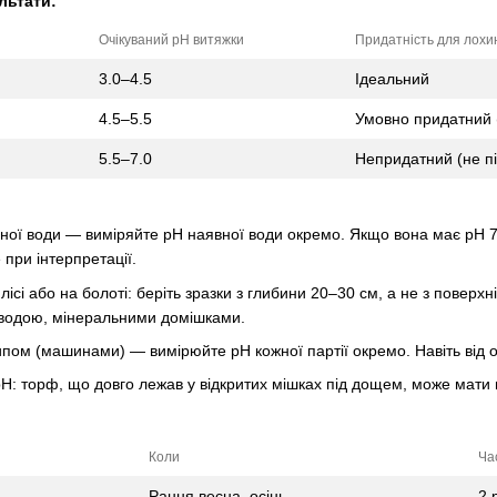
льтати:
Очікуваний pH витяжки
Придатність для лохи
3.0–4.5
Ідеальний
4.5–5.5
Умовно придатний (
5.5–7.0
Непридатний (не пі
ї води — виміряйте pH наявної води окремо. Якщо вона має pH 7.0
 при інтерпретації.
ісі або на болоті: беріть зразки з глибини 20–30 см, а не з повер
водою, мінеральними домішками.
ом (машинами) — вимірюйте pH кожної партії окремо. Навіть від одн
H: торф, що довго лежав у відкритих мішках під дощем, може мати 
Коли
Ча
Рання весна, осінь
2 