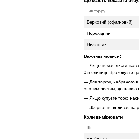
Що мають показати резу
Тип торфу
Верховий (сфагновий)
Перехідний
Низинний
Важливі нюанси:
— Якщо немає дистильовано
0.5 одиниці. Враховуйте це
— Для торфу, набраного в л
опалим листям, дощовою 
— Якщо купуєте торф насип
— Зберігання впливає на p
Коли вимірювати
Що
pH ґрунту