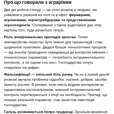
Про що говорили з аграріями
Два дні роботи стенду — це сотні розмов із людьми, які
ухвалюють рішення на полі та в офісі:
фермерами,
агрономами, зернотрейдерами та представниками
агрохолдингів
. Спілкування з такою аудиторією дає чітку
картину того, куди рухається галузь.
Роль вимірювальних приладів зростає.
Точне
землеробство перестає бути темою для презентацій і стає
щоденною практикою. Дедалі більше технологічних процесів
— від аналізу природного середовища до контролю хімічних і
технологічних параметрів — потребують інструментального
контролю, а не оцінки «на око». Господарства хочуть
спиратися на цифри.
Фальсифікації — спільний біль ринку.
Чи не в кожній другій
розмові звучала проблема підробок: насіння, добрив, засобів
захисту рослин. В умовах, коли якість вхідних матеріалів не
гарантована постачальником, власний інструментальний
контроль перетворюється з опції на необхідність. Прилад, що
показує реальний параметр, стає захистом інвестицій
господарства.
Галузь розвивається попри труднощі.
Загальне враження