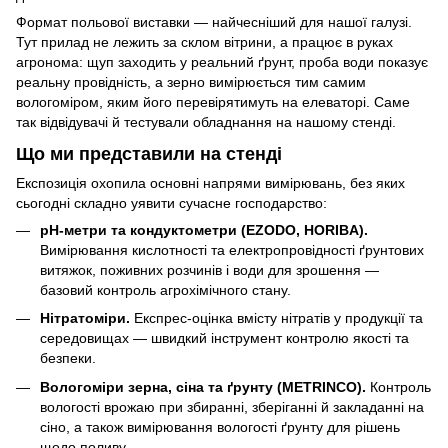
Формат польової виставки — найчесніший для нашої галузі.
Тут прилад не лежить за склом вітрини, а працює в руках
агронома: щуп заходить у реальний ґрунт, проба води показує
реальну провідність, а зерно вимірюється тим самим
вологоміром, яким його перевірятимуть на елеваторі. Саме
так відвідувачі й тестували обладнання на нашому стенді.
Що ми представили на стенді
Експозиція охопила основні напрями вимірювань, без яких
сьогодні складно уявити сучасне господарство:
pH-метри та кондуктометри (EZODO, HORIBA).
Вимірювання кислотності та електропровідності ґрунтових
витяжок, поживних розчинів і води для зрошення —
базовий контроль агрохімічного стану.
Нітратоміри.
Експрес-оцінка вмісту нітратів у продукції та
середовищах — швидкий інструмент контролю якості та
безпеки.
Вологоміри зерна, сіна та ґрунту (METRINCO).
Контроль
вологості врожаю при збиранні, зберіганні й закладанні на
сіно, а також вимірювання вологості ґрунту для рішень
щодо поливу.