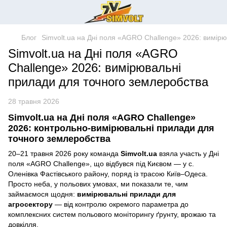
Блог
Simvolt.ua на Дні поля «AGRO Challenge» 2026: вимір
Simvolt.ua на Дні поля «AGRO
Challenge» 2026: вимірювальні
прилади для точного землеробства
28 травня 2026
Simvolt.ua на Дні поля «AGRO Challenge»
2026: контрольно-вимірювальні прилади для
точного землеробства
20–21 травня 2026 року команда
Simvolt.ua
взяла участь у Дні
поля «AGRO Challenge», що відбувся під Києвом — у с.
Оленівка Фастівського району, поряд із трасою Київ–Одеса.
Просто неба, у польових умовах, ми показали те, чим
займаємося щодня:
вимірювальні прилади для
агросектору
— від контролю окремого параметра до
комплексних систем польового моніторингу ґрунту, врожаю та
довкілля.