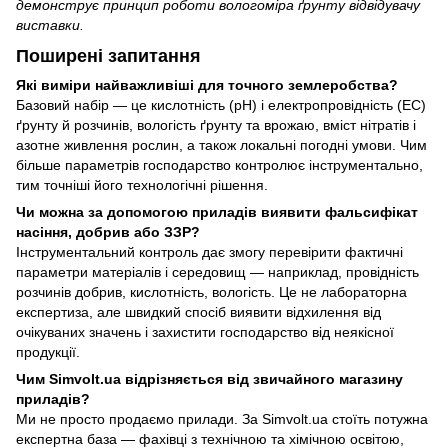
демонструє принцип роботи вологоміра ґрунту відвідувачу
виставки.
Поширені запитання
Які виміри найважливіші для точного землеробства?
Базовий набір — це кислотність (pH) і електропровідність (EC)
ґрунту й розчинів, вологість ґрунту та врожаю, вміст нітратів і
азотне живлення рослин, а також локальні погодні умови. Чим
більше параметрів господарство контролює інструментально,
тим точніші його технологічні рішення.
Чи можна за допомогою приладів виявити фальсифікат
насіння, добрив або ЗЗР?
Інструментальний контроль дає змогу перевірити фактичні
параметри матеріалів і середовищ — наприклад, провідність
розчинів добрив, кислотність, вологість. Це не лабораторна
експертиза, але швидкий спосіб виявити відхилення від
очікуваних значень і захистити господарство від неякісної
продукції.
Чим Simvolt.ua відрізняється від звичайного магазину
приладів?
Ми не просто продаємо прилади. За Simvolt.ua стоїть потужна
експертна база — фахівці з технічною та хімічною освітою,