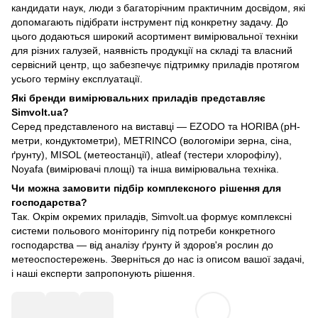
кандидати наук, люди з багаторічним практичним досвідом, які
допомагають підібрати інструмент під конкретну задачу. До
цього додаються широкий асортимент вимірювальної техніки
для різних галузей, наявність продукції на складі та власний
сервісний центр, що забезпечує підтримку приладів протягом
усього терміну експлуатації.
Які бренди вимірювальних приладів представляє
Simvolt.ua?
Серед представленого на виставці — EZODO та HORIBA (pH-
метри, кондуктометри), METRINCO (вологоміри зерна, сіна,
ґрунту), MISOL (метеостанції), atleaf (тестери хлорофілу),
Noyafa (вимірювачі площі) та інша вимірювальна техніка.
Чи можна замовити підбір комплексного рішення для
господарства?
Так. Окрім окремих приладів, Simvolt.ua формує комплексні
системи польового моніторингу під потреби конкретного
господарства — від аналізу ґрунту й здоров'я рослин до
метеоспостережень. Зверніться до нас із описом вашої задачі,
і наші експерти запропонують рішення.