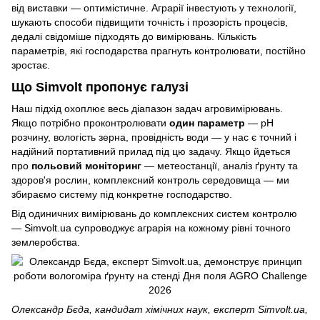
від виставки — оптимістичне. Аграрії інвестують у технології,
шукають способи підвищити точність і прозорість процесів,
дедалі свідоміше підходять до вимірювань. Кількість
параметрів, які господарства прагнуть контролювати, постійно
зростає.
Що Simvolt пропонує галузі
Наш підхід охоплює весь діапазон задач агровимірювань.
Якщо потрібно проконтролювати
один параметр
— pH
розчину, вологість зерна, провідність води — у нас є точний і
надійний портативний прилад під цю задачу. Якщо йдеться
про
польовий моніторинг
— метеостанції, аналіз ґрунту та
здоров'я рослин, комплексний контроль середовища — ми
збираємо систему під конкретне господарство.
Від одиничних вимірювань до комплексних систем контролю
— Simvolt.ua супроводжує аграрія на кожному рівні точного
землеробства.
Олександр Бєда, кандидат хімічних наук, експерт Simvolt.ua,