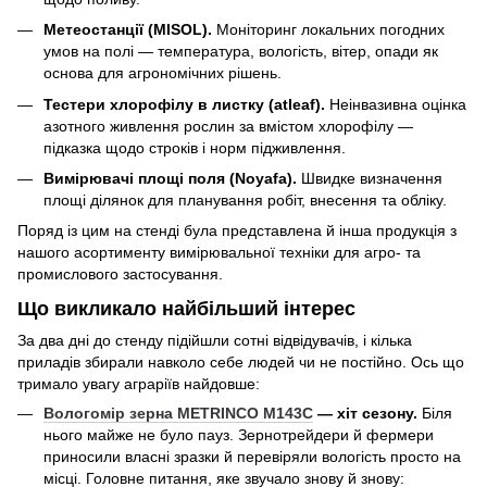
Метеостанції (MISOL).
Моніторинг локальних погодних
умов на полі — температура, вологість, вітер, опади як
основа для агрономічних рішень.
Тестери хлорофілу в листку (atleaf).
Неінвазивна оцінка
азотного живлення рослин за вмістом хлорофілу —
підказка щодо строків і норм підживлення.
Вимірювачі площі поля (Noyafa).
Швидке визначення
площі ділянок для планування робіт, внесення та обліку.
Поряд із цим на стенді була представлена й інша продукція з
нашого асортименту вимірювальної техніки для агро- та
промислового застосування.
Що викликало найбільший інтерес
За два дні до стенду підійшли сотні відвідувачів, і кілька
приладів збирали навколо себе людей чи не постійно. Ось що
тримало увагу аграріїв найдовше:
Вологомір зерна METRINCO M143C
— хіт сезону.
Біля
нього майже не було пауз. Зернотрейдери й фермери
приносили власні зразки й перевіряли вологість просто на
місці. Головне питання, яке звучало знову й знову: