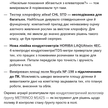
«Наскільки показання збігаються з елеватором?» — тож
вимірювали й порівнювали тут-таки.
Тестер хлорофілу atleaf CHL STD
— несподіванка для
багатьох.
Найбільше дивувало співвідношення ціни й
функціоналу: компактний прилад дає неінвазивну оцінку
азотного живлення рослин за вмістом хлорофілу. Для
агрономів, які звикли до значно дорожчих рішень такого
класу, це був приємний сюрприз.
Нова лінійка кондуктометрів
HORIBA LAQUAtwin 4EC
.
4-електродні кондуктометри/TDS-метри привертали увагу
тих, хто працює з поживними розчинами та водою для
зрошення. Питали передусім про точність і зручність
роботи в полі.
Вимірювач площі поля Noyafa NF-198
з підключенням
до ПК.
Можливість швидко визначити площу ділянки й
вивантажити дані на комп'ютер зацікавила тих, хто планує
роботи, внесення та облік.
Окремо аграрії розпитували про
кондуктометричний вологомір
ґрунту METRINCO M142S
— як інструмент для рішень щодо
поливу й контролю стану ґрунту просто в полі.