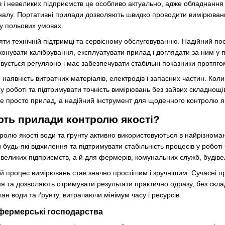
 і невеликих підприємств це особливо актуально, адже обладнання
алу. Портативні прилади дозволяють швидко проводити вимірювання
у польових умовах.
яти технічній підтримці та сервісному обслуговуванню. Надійний по
конувати калібрування, експлуатувати прилад і доглядати за ним у
вується регулярно і має забезпечувати стабільні показники протяго
 наявність витратних матеріалів, електродів і запасних частин. Коли
 у роботі та підтримувати точність вимірювань без зайвих складнощ
е просто прилад, а надійний інструмент для щоденного контролю яко
ть прилади контролю якості?
ролю якості води та ґрунту активно використовуються в найрізнома
 будь-які відхилення та підтримувати стабільність процесів у робот
великих підприємств, а й для фермерів, комунальних служб, будівел
ій процес вимірювань став значно простішим і зручнішим. Сучасні 
я та дозволяють отримувати результати практично одразу, без скла
н води та ґрунту, витрачаючи мінімум часу і ресурсів.
 фермерські господарства