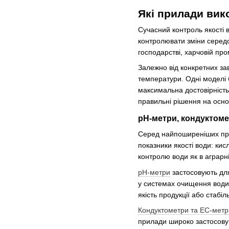
Які прилади вик
Сучасний контроль якості 
контролювати зміни середо
господарстві, харчовій пр
Залежно від конкретних зав
температури. Одні моделі 
максимальна достовірність
правильні рішення на осно
pH-метри, кондуктоме
Серед найпоширеніших при
показники якості води: ки
контролю води як в аграрні
pH-метри
застосовують для
у системах очищення води,
якість продукції або стабіл
Кондуктометри та EC-метр
прилади широко застосовую