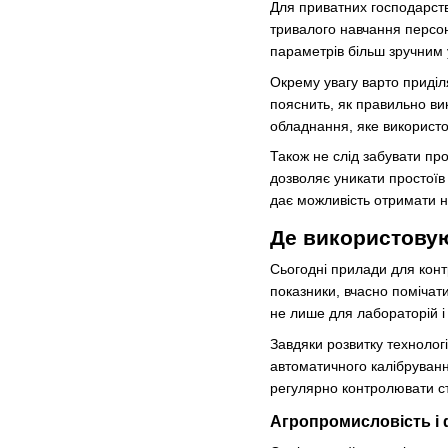
Для приватних господарств
тривалого навчання персон
параметрів більш зручним 
Окрему увагу варто приділ
пояснить, як правильно ви
обладнання, яке використо
Також не слід забувати про
дозволяє уникати простоїв
дає можливість отримати н
Де використовую
Сьогодні прилади для конт
показники, вчасно помічати
не лише для лабораторій і 
Завдяки розвитку технолог
автоматичного калібруванн
регулярно контролювати ста
Агропромисловість і