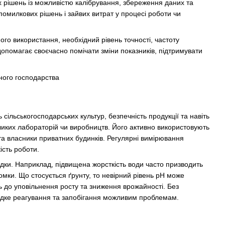
 рішень із можливістю калібрування, збереження даних та
омилкових рішень і зайвих витрат у процесі роботи чи
го використання, необхідний рівень точності, частоту
опомагає своєчасно помічати зміни показників, підтримувати
сільськогосподарських культур, безпечність продукції та навіть
ликих лабораторій чи виробництв. Його активно використовують
та власники приватних будинків. Регулярні вимірювання
ість роботи.
лідки. Наприклад, підвищена жорсткість води часто призводить
омки. Що стосується ґрунту, то невірний рівень pH може
ь до уповільнення росту та зниження врожайності. Без
видке реагування та запобігання можливим проблемам.