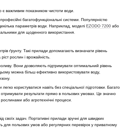
 що є важливим показником чистоти води.
і професійні багатофункціональні системи. Популярністю
екілька параметрів води. Наприклад, моделі
EZODO 7200
або
рсальними для щоденного використання.
трів ґрунту. Такі прилади допомагають визначати рівень
 ріст рослин і врожайність.
поливу. Вони дозволяють підтримувати оптимальний рівень
 цьому можна більш ефективно використовувати воду,
езону.
легко користуватися навіть без спеціальної підготовки. Багато
отримувати результати прямо в польових умовах. Це значно
 рослинами або агротехнічні процеси.
д своїх задач. Портативні прилади зручні для швидких
дять для польових умов або регулярних перевірок у приватному