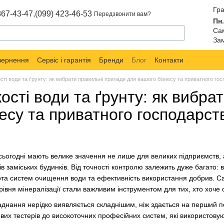
Гра
867-43-47,
(099) 423-46-53
Передзвонити вам?
Пн.
Сам
Зам
овернення
Сервіс і гарантія
Бренди
Блог
Контакти
сті води та ґрунту: як вибрати правильні прилади для вашого бізнесу та приватного го
ості води та ґрунту: як вибра
есу та приватного господарст
у сьогодні мають велике значення не лише для великих підприємств,
ків заміських будинків. Від точності контролю залежить дуже багато: 
бота систем очищення води та ефективність використання добрив. С
рівня мінералізації стали важливим інструментом для тих, хто хоче 
днання нерідко виявляється складнішим, ніж здається на перший п
ових тестерів до високоточних професійних систем, які використову