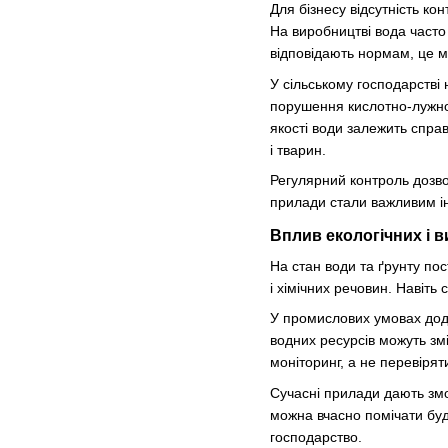
Для бізнесу відсутність ко
На виробництві вода часто
відповідають нормам, це м
У сільському господарстві
порушення кислотно-лужног
якості води залежить справ
і тварин.
Регулярний контроль дозво
прилади стали важливим ін
Вплив екологічних і 
На стан води та ґрунту по
і хімічних речовин. Навіть
У промислових умовах дода
водних ресурсів можуть зм
моніторинг, а не перевірят
Сучасні прилади дають змо
можна вчасно помічати будь
господарство.