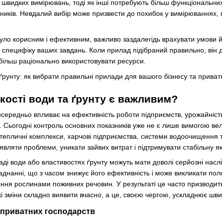
швидких вимірювань, тоді як інші потребують більш функціональних
ників. Невдалий вибір може призвести до похибок у вимірюваннях, п
ло корисним і ефективним, важливо заздалегідь врахувати умови йо
специфіку ваших завдань. Коли прилад підібраний правильно, він д
і більш раціонально використовувати ресурси.
кості води та ґрунту є важливим?
осередньо впливає на ефективність роботи підприємств, урожайність 
 Сьогодні контроль основних показників уже не є лише вимогою ве
тепличні комплекси, харчові підприємства, системи водоочищення 
вляти проблеми, уникати зайвих витрат і підтримувати стабільну як
ладі води або властивостях ґрунту можуть мати доволі серйозні нас
аднанні, що з часом знижує його ефективність і може викликати пол
єння рослинами поживних речовин. У результаті це часто призводит
і зміни складно виявити вчасно, а це, своєю чергою, ускладнює ш
а приватних господарств