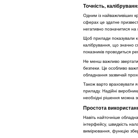
Точність, калібруванн
Одним із найважливіших кри
сферах це здатне призвест
негативно позначитися на в
Щоб прилади показували ко
калібрування, що значно с
показників проводиться ре
Не менш важливо звертати 
безпеки. Це особливо важл
обладнання зазвичай прохо
Також варто враховувати я
приладу. Надійні виробник
необхідні рішення можна зна
Простота використанн
Навіть найточніше обладна
інтерфейсу, швидкість нал
вимірювання, функцію збе