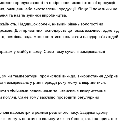
иження продуктивності та погіршення якості готової продукції.
я, очищенні або виготовленні продукції. Якщо її показники не
ння та навіть зупинки виробництва.
айність. Надлишок солей, низький рівень вологості чи
урожаю. Для приватних господарств це також важливо, адже від
того, неякісна вода може негативно впливати на здоров’я людей
итратам у майбутньому. Саме тому сучасні вимірювальні
и, зміни температури, промислові викиди, використання добрив
ати вимірювань у різні періоди року можуть відрізнятися.
кти з хімічними речовинами та інтенсивне використання
ший погляд. Саме тому важливо проводити регулярний
лючові параметри в режимі реального часу. Завдяки цьому
 які можуть негативно вплинути як на бізнес, так і на приватне