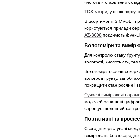
чистота й стабільний склад
TDS-метри
, у свою чергу,
В асортименті SIMVOLT пре
користуються прилади сер
AZ-8698
поєднують функції
Вологоміри та вимірю
Для контролю стану ґрунту
вологості, кислотність, те
Вологоміри особливо корис
вологості ґрунту, запобіг
покращити стан рослин і за
Сучасні вимірювачі параме
моделей оснащені цифрови
спрощує щоденний контроль
Портативні та профес
Сьогодні користувачі можу
вимірювань безпосередньо 