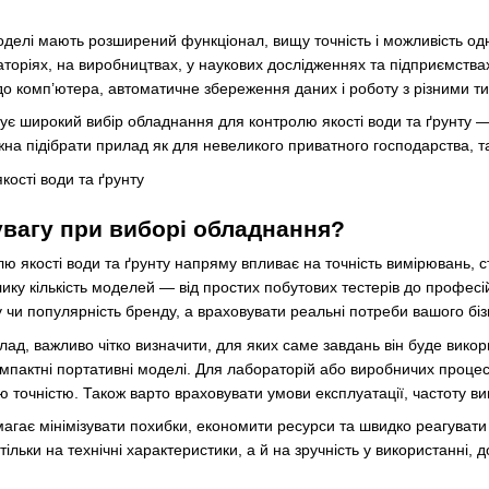
делі мають розширений функціонал, вищу точність і можливість одно
торіях, на виробництвах, у наукових дослідженнях та підприємствах
о комп’ютера, автоматичне збереження даних і роботу з різними ти
є широкий вибір обладнання для контролю якості води та ґрунту —
на підібрати прилад як для невеликого приватного господарства, т
увагу при виборі обладнання?
лю якості води та ґрунту напряму впливає на точність вимірювань, с
ику кількість моделей — від простих побутових тестерів до профе
у чи популярність бренду, а враховувати реальні потреби вашого бі
лад, важливо чітко визначити, для яких саме завдань він буде вико
омпактні портативні моделі. Для лабораторій або виробничих проце
 точністю. Також варто враховувати умови експлуатації, частоту ви
гає мінімізувати похибки, економити ресурси та швидко реагувати н
тільки на технічні характеристики, а й на зручність у використанні, 