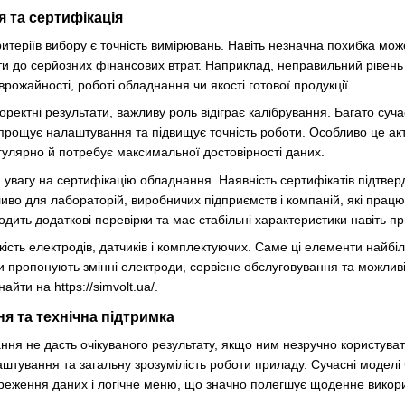
я та сертифікація
теріїв вибору є точність вимірювань. Навіть незначна похибка може
и до серйозних фінансових втрат. Наприклад, неправильний рівень 
рожайності, роботі обладнання чи якості готової продукції.
ректні результати, важливу роль відіграє калібрування. Багато су
прощує налаштування та підвищує точність роботи. Особливо це ак
гулярно й потребує максимальної достовірності даних.
увагу на сертифікацію обладнання. Наявність сертифікатів підтверд
иво для лабораторій, виробничих підприємств і компаній, які працю
дить додаткові перевірки та має стабільні характеристики навіть п
кість електродів, датчиків і комплектуючих. Саме ці елементи найбі
и пропонують змінні електроди, сервісне обслуговування та можливіс
йти на https://simvolt.ua/.
я та технічна підтримка
ння не дасть очікуваного результату, якщо ним незручно користуват
аштування та загальну зрозумілість роботи приладу. Сучасні модел
реження даних і логічне меню, що значно полегшує щоденне викор