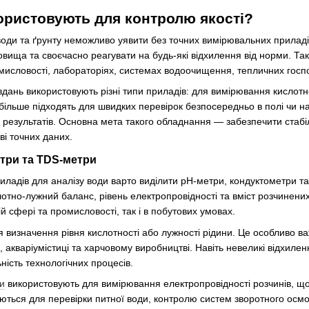
ористовують для контролю якості?
води та ґрунту неможливо уявити без точних вимірювальних прилад
вища та своєчасно реагувати на будь-які відхилення від норми. Та
омисловості, лабораторіях, системах водоочищення, тепличних господ
дань використовують різні типи приладів: для вимірювання кислотнос
більше підходять для швидких перевірок безпосередньо в полі чи на
 результатів. Основна мета такого обладнання — забезпечити стабіл
ві точних даних.
три та TDS-метри
ладів для аналізу води варто виділити pH-метри, кондуктометри т
слотно-лужний баланс, рівень електропровідності та вміст розчинен
й сфері та промисловості, так і в побутових умовах.
 визначення рівня кислотності або лужності рідини. Це особливо ва
 акваріумістиці та харчовому виробництві. Навіть невеликі відхиле
ьність технологічних процесів.
и
використовують для вимірювання електропровідності розчинів, що д
ться для перевірки питної води, контролю систем зворотного осмосу