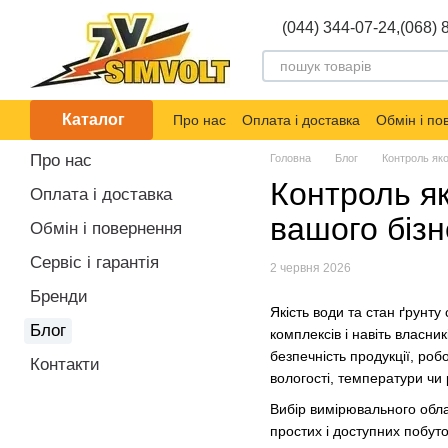
Перейти до основного контенту
(044) 344-07-24,
(068) 
Каталог
Про нас
Оплата і доставка
Обмін і п
Про нас
Головна
Блог
Контроль яко
Контроль як
Оплата і доставка
вашого бізн
Обмін і повернення
Сервіс і гарантія
2 червня 2026
Бренди
Якість води та стан ґрунт
Блог
комплексів і навіть власни
безпечність продукції, ро
Контакти
вологості, температури чи 
Вибір вимірювального обла
простих і доступних побут