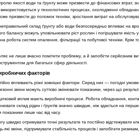
нтролю якості води та ґрунту може призвести до фінансових втрат, зн
 використовується у технологічних процесах, охолодженні обладнанн
оже призвести до поломок техніки, зростання витрат на обслуговува
 неправильний склад ґрунту або води безпосередньо впливає на врож
о балансу можуть уповільнювати ріст рослин і погіршувати якість 
на робота систем опалення, фільтрації та побутової техніки. Крім 
ляє не лише вчасно помітити проблему, а й запобігти серйозним в
струментом для багатьох сфер діяльності.
виробничих факторів
стійно впливають різні зовнішні фактори. Серед них — погодні умов
 сезонні зміни можуть суттєво змінювати показники, через що результ
тковий вплив мають виробничі процеси. Робота обладнання, конта
інювати склад рідин і ґрунтів значно швидше, ніж здається на пер
и показники лише час від часу.
гу швидко отримувати точні результати та постійно відстежувати к
-які зміни, підтримувати стабільність процесів і запобігати ризикам,