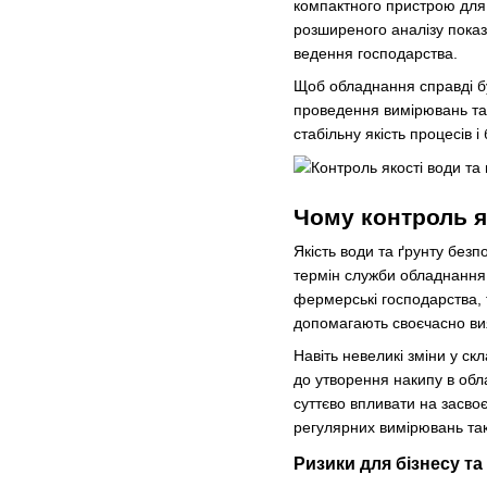
компактного пристрою для 
розширеного аналізу показ
ведення господарства.
Щоб обладнання справді бу
проведення вимірювань та 
стабільну якість процесів 
Чому контроль я
Якість води та ґрунту безп
термін служби обладнання.
фермерські господарства, 
допомагають своєчасно вия
Навіть невеликі зміни у ск
до утворення накипу в обл
суттєво впливати на засво
регулярних вимірювань так
Ризики для бізнесу т