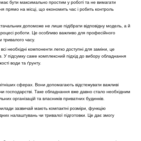
 має бути максимально простим у роботі та не вимагати
 прямо на місці, що економить час і робить контроль
стачальник допоможе не лише підібрати відповідну модель, а й
 процесі роботи. Це особливо важливо для професійного
м тривалого часу.
 всі необхідні компоненти легко доступні для заміни, це
ів. У підсумку саме комплексний підхід до вибору обладнання
сті води та ґрунту.
нітніших сферах. Вони допомагають відстежувати важливі
і чи господарстві. Таке обладнання вже давно стало необхідним
ьних організацій та власників приватних будинків.
прилади зазвичай мають компактні розміри, функцію
дних налаштувань чи тривалої підготовки. Це дає змогу