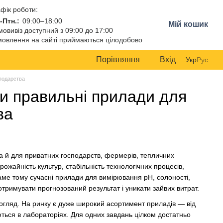
фік роботи:
-Птн.:
09:00–18:00
Мій кошик
овивіз доступний з 09:00 до 17:00
овлення на сайті приймаються цілодобово
Порівняння
Вхід
Укр
Рус
сподарства
ти правильні прилади для
ва
 а й для приватних господарств, фермерів, тепличних
врожайність культур, стабільність технологічних процесів,
аме тому сучасні прилади для вимірювання pH, солоності,
отримувати прогнозований результат і уникати зайвих витрат.
огляд. На ринку є дуже широкий асортимент приладів — від
ються в лабораторіях. Для одних завдань цілком достатньо