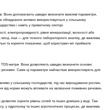
ів. Вони допомагають швидко визначати важливі параметри,
ке обладнання активно використовується у сільському
арствах і навіть у приватному секторі.
ті, електропровідності, рівня мінералізації, вологості або
 місці, інші — для точного лабораторного аналізу, де важлива
ьні та коректні показники, щоб користувач міг приймати
а TDS-метри. Вони дозволяють швидко визначити основні
их речовин. Саме ці параметри найчастіше використовують для
жливо у сільському господарстві, під час вирощування рослин,
ння від норми можуть впливати на засвоєння поживних речовин,
озволяє оцінити рівень солей та інших домішок у воді. Такі
, у гідропоніці та інших агротехнічних процесах, де важлива