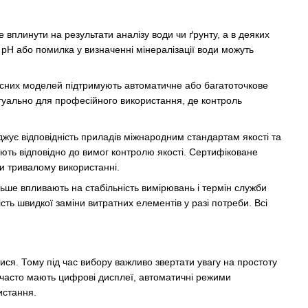
 вплинути на результати аналізу води чи ґрунту, а в деяких
pH або помилка у визначенні мінералізації води можуть
часних моделей підтримують автоматичне або багатоточкове
туально для професійного використання, де контроль
жує відповідність приладів міжнародним стандартам якості та
ють відповідно до вимог контролю якості. Сертифіковане
ри тривалому використанні.
льше впливають на стабільність вимірювань і термін служби
ть швидкої заміни витратних елементів у разі потреби. Всі
ися. Тому під час вибору важливо звертати увагу на простоту
і часто мають цифрові дисплеї, автоматичні режими
истання.