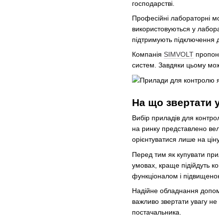
господарстві.
Професійні лабораторні мо
використовуються у лабора
підтримують підключення д
Компанія
SIMVOLT
пропону
систем. Завдяки цьому мож
На що звертати 
Вибір приладів для контро
на ринку представлено вел
орієнтуватися лише на цін
Перед тим як купувати при
умовах, краще підійдуть к
функціоналом і підвищеною
Надійне обладнання допома
важливо звертати увагу не 
постачальника.