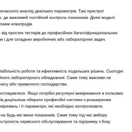
часного аналізу декількох параметрів. Такі пристрої
, де важливий постійний контроль показників. Деякі моделі
пами електродів.
 від простих тестерів до професійних багатофункціональних
ак і для складних виробничих або лабораторних задач.
табільність роботи та ефективність подальших рішень. Сьогодні
сійного лабораторного обладнання. Саме тому важливо не
знесу або приватного господарства.
ристовуватися. Якщо потрібні регулярні вимірювання в польових
сів доцільніше обирати професійні системи з розширеним
мірювань і ті параметри, які необхідно контролювати.
а будь-які зміни показників. Саме тому під час вибору
доступність сервісного обслуговування та підтримку з боку