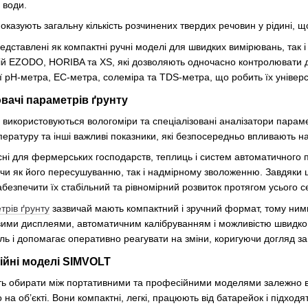
 води.
 показують загальну кількість розчинених твердих речовин у рідині,
дставлені як компактні ручні моделі для швидких вимірювань, так 
ій EZODO, HORIBA та XS, які дозволяють одночасно контролювати д
 pH-метра, EC-метра, солеміра та TDS-метра, що робить їх уніве
вачі параметрів ґрунту
 використовуються вологоміри та спеціалізовані аналізатори параме
мпературу та інші важливі показники, які безпосередньо впливають на
ні для фермерських господарств, теплиць і систем автоматичного 
аючи як його пересушуванню, так і надмірному зволоженню. Завдяки
безпечити їх стабільний та рівномірний розвиток протягом усього с
трів ґрунту
зазвичай мають компактний і зручний формат, тому ними 
ми дисплеями, автоматичним калібруванням і можливістю швидко 
 і допомагає оперативно реагувати на зміни, коригуючи догляд за
ійні моделі SIMVOLT
ть обирати між портативними та професійними моделями залежно ві
на об’єкті. Вони компактні, легкі, працюють від батарейок і підхо