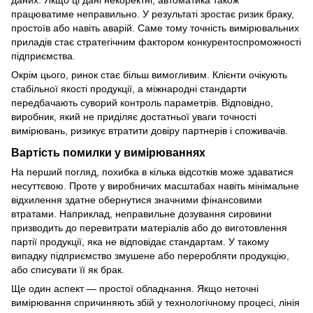
даних. Якщо ці дані некоректні, автоматика також
працюватиме неправильно. У результаті зростає ризик браку,
простоїв або навіть аварій. Саме тому точність вимірювальних
приладів стає стратегічним фактором конкурентоспроможності
підприємства.
Окрім цього, ринок стає більш вимогливим. Клієнти очікують
стабільної якості продукції, а міжнародні стандарти
передбачають суворий контроль параметрів. Відповідно,
виробник, який не приділяє достатньої уваги точності
вимірювань, ризикує втратити довіру партнерів і споживачів.
Вартість помилки у вимірюваннях
На перший погляд, похибка в кілька відсотків може здаватися
несуттєвою. Проте у виробничих масштабах навіть мінімальне
відхилення здатне обернутися значними фінансовими
втратами. Наприклад, неправильне дозування сировини
призводить до перевитрати матеріалів або до виготовлення
партії продукції, яка не відповідає стандартам. У такому
випадку підприємство змушене або переробляти продукцію,
або списувати її як брак.
Ще один аспект — простої обладнання. Якщо неточні
вимірювання спричиняють збій у технологічному процесі, лінія