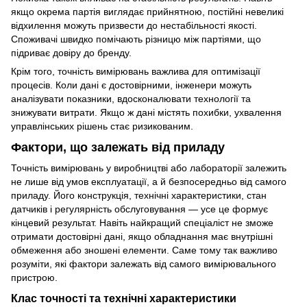
якщо окрема партія виглядає прийнятною, постійні невеликі
відхилення можуть призвести до нестабільності якості.
Споживачі швидко помічають різницю між партіями, що
підриває довіру до бренду.
Крім того, точність вимірювань важлива для оптимізації
процесів. Коли дані є достовірними, інженери можуть
аналізувати показники, вдосконалювати технології та
знижувати витрати. Якщо ж дані містять похибки, ухвалення
управлінських рішень стає ризикованим.
Фактори, що залежать від приладу
Точність вимірювань у виробництві або лабораторії залежить
не лише від умов експлуатації, а й безпосередньо від самого
приладу. Його конструкція, технічні характеристики, стан
датчиків і регулярність обслуговування — усе це формує
кінцевий результат. Навіть найкращий спеціаліст не зможе
отримати достовірні дані, якщо обладнання має внутрішні
обмеження або зношені елементи. Саме тому так важливо
розуміти, які фактори залежать від самого вимірювального
пристрою.
Клас точності та технічні характеристики