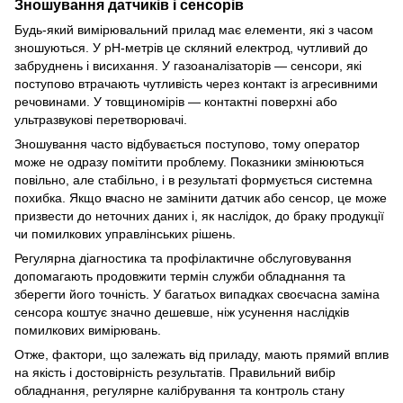
Зношування датчиків і сенсорів
Будь-який вимірювальний прилад має елементи, які з часом
зношуються. У pH-метрів це скляний електрод, чутливий до
забруднень і висихання. У газоаналізаторів — сенсори, які
поступово втрачають чутливість через контакт із агресивними
речовинами. У товщиномірів — контактні поверхні або
ультразвукові перетворювачі.
Зношування часто відбувається поступово, тому оператор
може не одразу помітити проблему. Показники змінюються
повільно, але стабільно, і в результаті формується системна
похибка. Якщо вчасно не замінити датчик або сенсор, це може
призвести до неточних даних і, як наслідок, до браку продукції
чи помилкових управлінських рішень.
Регулярна діагностика та профілактичне обслуговування
допомагають продовжити термін служби обладнання та
зберегти його точність. У багатьох випадках своєчасна заміна
сенсора коштує значно дешевше, ніж усунення наслідків
помилкових вимірювань.
Отже, фактори, що залежать від приладу, мають прямий вплив
на якість і достовірність результатів. Правильний вибір
обладнання, регулярне калібрування та контроль стану