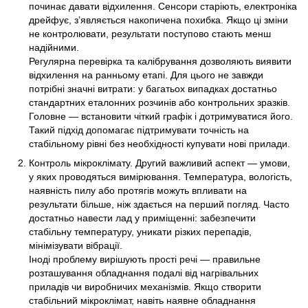
починає давати відхилення. Сенсори старіють, електроніка
дрейфує, з’являється накопичена похибка. Якщо ці зміни
не контролювати, результати поступово стають менш
надійними.
Регулярна перевірка та калібрування дозволяють виявити
відхилення на ранньому етапі. Для цього не завжди
потрібні значні витрати: у багатьох випадках достатньо
стандартних еталонних розчинів або контрольних зразків.
Головне — встановити чіткий графік і дотримуватися його.
Такий підхід допомагає підтримувати точність на
стабільному рівні без необхідності купувати нові прилади.
Контроль мікроклімату. Другий важливий аспект — умови,
у яких проводяться вимірювання. Температура, вологість,
наявність пилу або протягів можуть впливати на
результати більше, ніж здається на перший погляд. Часто
достатньо навести лад у приміщенні: забезпечити
стабільну температуру, уникати різких перепадів,
мінімізувати вібрації.
Іноді проблему вирішують прості речі — правильне
розташування обладнання подалі від нагрівальних
приладів чи виробничих механізмів. Якщо створити
стабільний мікроклімат, навіть наявне обладнання