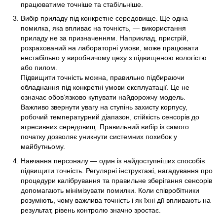
працюватиме точніше та стабільніше.
Вибір приладу під конкретне середовище. Ще одна
помилка, яка впливає на точність, — використання
приладу не за призначенням. Наприклад, пристрій,
розрахований на лабораторні умови, може працювати
нестабільно у виробничому цеху з підвищеною вологістю
або пилом.
Підвищити точність можна, правильно підбираючи
обладнання під конкретні умови експлуатації. Це не
означає обов’язково купувати найдорожчу модель.
Важливо звернути увагу на ступінь захисту корпусу,
робочий температурний діапазон, стійкість сенсорів до
агресивних середовищ. Правильний вибір із самого
початку дозволяє уникнути системних похибок у
майбутньому.
Навчання персоналу — один із найдоступніших способів
підвищити точність. Регулярні інструктажі, нагадування про
процедури калібрування та правильне зберігання сенсорів
допомагають мінімізувати помилки. Коли співробітники
розуміють, чому важлива точність і як їхні дії впливають на
результат, рівень контролю значно зростає.