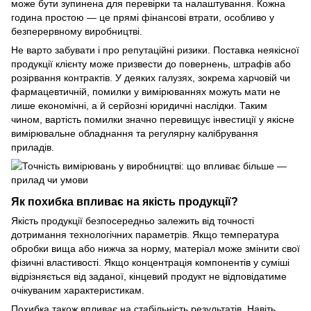
може бути зупинена для перевірки та налаштування. Кожна
година простою — це прямі фінансові втрати, особливо у
безперервному виробництві.
Не варто забувати і про репутаційні ризики. Поставка неякісної
продукції клієнту може призвести до повернень, штрафів або
розірвання контрактів. У деяких галузях, зокрема харчовій чи
фармацевтичній, помилки у вимірюваннях можуть мати не
лише економічні, а й серйозні юридичні наслідки. Таким
чином, вартість помилки значно перевищує інвестиції у якісне
вимірювальне обладнання та регулярну калібрування
приладів.
Як похибка впливає на якість продукції?
Якість продукції безпосередньо залежить від точності
дотримання технологічних параметрів. Якщо температура
обробки вища або нижча за норму, матеріал може змінити свої
фізичні властивості. Якщо концентрація компонентів у суміші
відрізняється від заданої, кінцевий продукт не відповідатиме
очікуваним характеристикам.
Похибка також впливає на стабільність результатів. Навіть