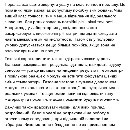
Перш за все варто звернути увагу на клас точності приладу. Це
показник, який визначає допустиму похибку вимірювань. Чим
вищий клас точності, тим менше відхилення від реального
значення. Для різних завдань потрібні різні рівні точності.
Наприклад, у лабораторних дослідженнях часто
використовують
високоточні pH-метри
, які здатні фіксувати
навіть мінімальні зміни кислотності. Натомість у польових
умовах допускається дещо більша похибка, якщо вона не
впливає критично на процес.
Технічні характеристики також відіграють важливу роль.
Діапазон вимірювання, роздільна здатність, швидкість відгуку
сенсора — усе це впливає на кінцевий результат. Термометри
з повільною реакцією можуть не встигати фіксувати швидкі
зміни температури. Газоаналізатори з вузьким діапазоном
можуть не охоплювати всі концентрації, що зустрічаються в
реальних умовах. Товщиноміри повинні відповідати типу
матеріалу та покриття, інакше показники будуть неточними.
Важливо також враховувати умови, для яких прилад
розроблений. Деякі моделі не розраховані на роботу в
агресивному середовищі, при підвищеній вологості чи
вібраціях. Використання обладнання не за призначенням