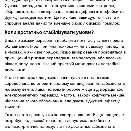
Сучасні прилади часто інтегруються в системи контролю,
зберігають історію вимірювань, мають цифрові інтерфейси та
функції самодіагностики. Це не лише підвищує точність, а й
спрощує аналіз даних та зменшує ризик людських помилок.
Коли достатньо стабілізувати умови?
Втім, не завжди вирішення проблеми полягає у купівлі нового
обладнання. Іноді причина похибки — не в самому приладі, а
в умовах, у яких він працює. Якщо вимірювання проводяться в
приміщенні з різкими перепадами температури або високим
рівнем пилу, навіть якісний пристрій може давати нестабільні
результати.
У таких випадках доцільніше інвестувати в організацію
середовища: встановити систему кондиціювання, забезпечити
належну вентиляцію, ізолювати робоче місце від вібрацій або
електромагнітних перешкод. Часто ці заходи коштують менше,
ніж заміна всього обладнання, але дають відчутний ефект у
точності.
Також варто враховувати характер завдання. Якщо процес не
потребує надвисокої точності, а допустима похибка не
впливає критично на результат, то достатньо забезпечити