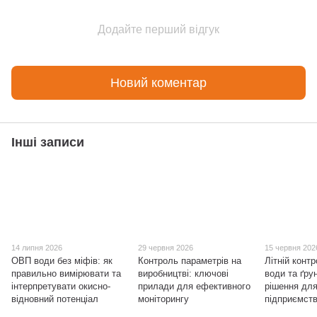
Додайте перший відгук
Новий коментар
Інші записи
14 липня 2026
29 червня 2026
15 червня 202
ОВП води без міфів: як
Контроль параметрів на
Літній контр
правильно вимірювати та
виробництві: ключові
води та ґрун
інтерпретувати окисно-
прилади для ефективного
рішення для 
відновний потенціал
моніторингу
підприємст