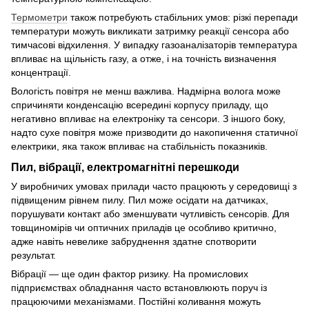
Термометри
також потребують стабільних умов: різкі перепади
температури можуть викликати затримку реакції сенсора або
тимчасові відхилення. У випадку газоаналізаторів температура
впливає на щільність газу, а отже, і на точність визначення
концентрації.
Вологість повітря не менш важлива. Надмірна волога може
спричиняти конденсацію всередині корпусу приладу, що
негативно впливає на електроніку та сенсори. З іншого боку,
надто сухе повітря може призводити до накопичення статичної
електрики, яка також впливає на стабільність показників.
Пил, вібрації, електромагнітні перешкоди
У виробничих умовах прилади часто працюють у середовищі з
підвищеним рівнем пилу. Пил може осідати на датчиках,
порушувати контакт або зменшувати чутливість сенсорів. Для
товщиномірів чи оптичних приладів це особливо критично,
адже навіть невелике забруднення здатне спотворити
результат.
Вібрації — ще один фактор ризику. На промислових
підприємствах обладнання часто встановлюють поруч із
працюючими механізмами. Постійні коливання можуть