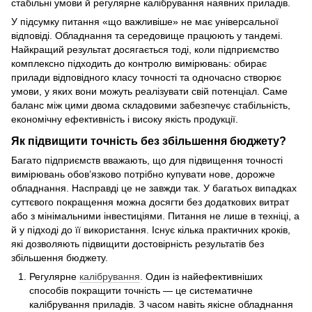
стабільні умови й регулярне калібрування наявних приладів.
У підсумку питання «що важливіше» не має універсальної
відповіді. Обладнання та середовище працюють у тандемі.
Найкращий результат досягається тоді, коли підприємство
комплексно підходить до контролю вимірювань: обирає
прилади відповідного класу точності та одночасно створює
умови, у яких вони можуть реалізувати свій потенціал. Саме
баланс між цими двома складовими забезпечує стабільність,
економічну ефективність і високу якість продукції.
Як підвищити точність без збільшення бюджету?
Багато підприємств вважають, що для підвищення точності
вимірювань обов’язково потрібно купувати нове, дорожче
обладнання. Насправді це не завжди так. У багатьох випадках
суттєвого покращення можна досягти без додаткових витрат
або з мінімальними інвестиціями. Питання не лише в техніці, а
й у підході до її використання. Існує кілька практичних кроків,
які дозволяють підвищити достовірність результатів без
збільшення бюджету.
Регулярне
калібрування
. Один із найефективніших
способів покращити точність — це систематичне
калібрування приладів. З часом навіть якісне обладнання