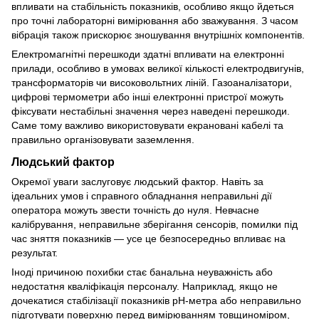
впливати на стабільність показників, особливо якщо йдеться
про точні лабораторні вимірювання або зважування. З часом
вібрація також прискорює зношування внутрішніх компонентів.
Електромагнітні перешкоди здатні впливати на електронні
прилади, особливо в умовах великої кількості електродвигунів,
трансформаторів чи високовольтних ліній. Газоаналізатори,
цифрові термометри або інші електронні пристрої можуть
фіксувати нестабільні значення через наведені перешкоди.
Саме тому важливо використовувати екрановані кабелі та
правильно організовувати заземлення.
Людський фактор
Окремої уваги заслуговує людський фактор. Навіть за
ідеальних умов і справного обладнання неправильні дії
оператора можуть звести точність до нуля. Невчасне
калібрування, неправильне зберігання сенсорів, помилки під
час зняття показників — усе це безпосередньо впливає на
результат.
Іноді причиною похибки стає банальна неуважність або
недостатня кваліфікація персоналу. Наприклад, якщо не
дочекатися стабілізації показників pH-метра або неправильно
підготувати поверхню перед вимірюванням товщиноміром,