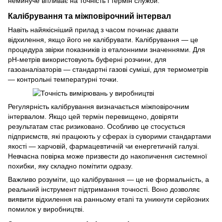
неминуче впливає на точність і термін служби.
Калібрування та міжповірочний інтервал
Навіть найякісніший прилад з часом починає давати
відхилення, якщо його не калібрувати. Калібрування — це
процедура звірки показників із еталонними значеннями. Для
pH-метрів використовують буферні розчини, для
газоаналізаторів — стандартні газові суміші, для термометрів
— контрольні температурні точки.
Регулярність калібрування визначається міжповірочним
інтервалом. Якщо цей термін перевищено, довіряти
результатам стає ризиковано. Особливо це стосується
підприємств, які працюють у сферах із суворими стандартами
якості — харчовій, фармацевтичній чи енергетичній галузі.
Невчасна повірка може призвести до накопичення системної
похибки, яку складно помітити одразу.
Важливо розуміти, що калібрування — це не формальність, а
реальний інструмент підтримання точності. Воно дозволяє
виявити відхилення на ранньому етапі та уникнути серйозних
помилок у виробництві.