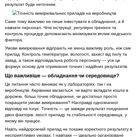
результат буде неточним.
Саме тому важливо не лише інвестувати в обладнання, а й
навчати персонал. Чіткі інструкції, регулярні тренінги та
контроль процедур допомагають мінімізувати вплив людського
фактора.
Умови вимірювання відіграють не менш важливу роль, ніж сам
прилад. Контроль температури, вологості, захист від пилу та
завад, а також відповідальна робота персоналу — усе це
формує основу для отримання точних і надійних результатів.
Що важливіше — обладнання чи середовище?
Це питання часто виникає як у лабораторіях, так і на
виробництві. Керівники вагаються: чи варто вкладати кошти в
дорожче, більш точне обладнання, чи достатньо просто
покращити умови вимірювання? Насправді однозначної
відповіді не існує. Точність — це завжди результат поєднання
двох факторів: якості приладу та стабільності середовища, у
якому він працює.
Навіть найдорожчий прилад не покаже коректного результату в
несприятливих умовах. І навпаки — ідеально організоване