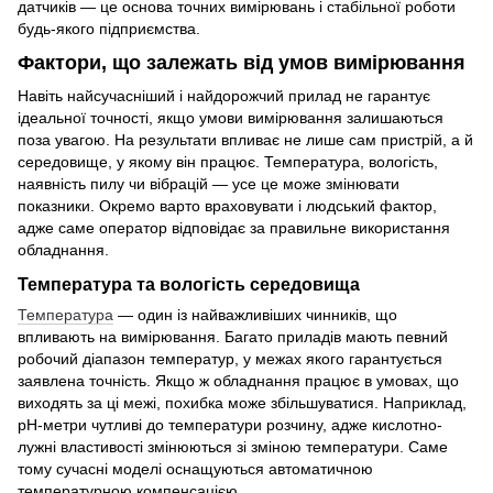
датчиків — це основа точних вимірювань і стабільної роботи
будь-якого підприємства.
Фактори, що залежать від умов вимірювання
Навіть найсучасніший і найдорожчий прилад не гарантує
ідеальної точності, якщо умови вимірювання залишаються
поза увагою. На результати впливає не лише сам пристрій, а й
середовище, у якому він працює. Температура, вологість,
наявність пилу чи вібрацій — усе це може змінювати
показники. Окремо варто враховувати і людський фактор,
адже саме оператор відповідає за правильне використання
обладнання.
Температура та вологість середовища
Температура
— один із найважливіших чинників, що
впливають на вимірювання. Багато приладів мають певний
робочий діапазон температур, у межах якого гарантується
заявлена точність. Якщо ж обладнання працює в умовах, що
виходять за ці межі, похибка може збільшуватися. Наприклад,
pH-метри чутливі до температури розчину, адже кислотно-
лужні властивості змінюються зі зміною температури. Саме
тому сучасні моделі оснащуються автоматичною
температурною компенсацією.