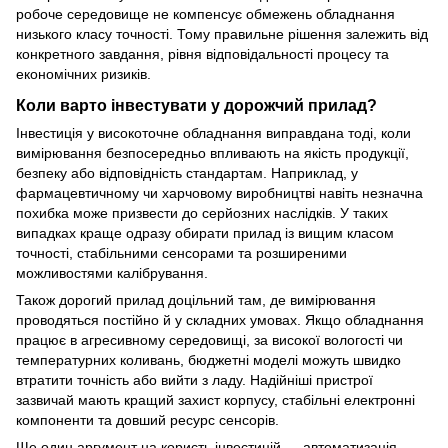
робоче середовище не компенсує обмежень обладнання
низького класу точності. Тому правильне рішення залежить від
конкретного завдання, рівня відповідальності процесу та
економічних ризиків.
Коли варто інвестувати у дорожчий прилад?
Інвестиція у високоточне обладнання виправдана тоді, коли
вимірювання безпосередньо впливають на якість продукції,
безпеку або відповідність стандартам. Наприклад, у
фармацевтичному чи харчовому виробництві навіть незначна
похибка може призвести до серйозних наслідків. У таких
випадках краще одразу обирати прилад із вищим класом
точності, стабільними сенсорами та розширеними
можливостями калібрування.
Також дорогий прилад доцільний там, де вимірювання
проводяться постійно й у складних умовах. Якщо обладнання
працює в агресивному середовищі, за високої вологості чи
температурних коливань, бюджетні моделі можуть швидко
втратити точність або вийти з ладу. Надійніші пристрої
зазвичай мають кращий захист корпусу, стабільні електронні
компоненти та довший ресурс сенсорів.
Ще один аргумент на користь інвестицій — автоматизація.