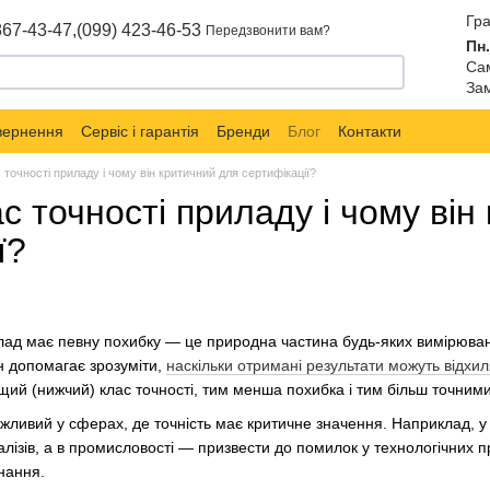
Гра
867-43-47,
(099) 423-46-53
Передзвонити вам?
Пн.
Сам
Зам
овернення
Сервіс і гарантія
Бренди
Блог
Контакти
 точності приладу і чому він критичний для сертифікації?
с точності приладу і чому він
ї?
д має певну похибку — це природна частина будь-яких вимірювань.
ін допомагає зрозуміти,
наскільки отримані результати можуть відхи
щий (нижчий) клас точності, тим менша похибка і тим більш точним
ливий у сферах, де точність має критичне значення. Наприклад, у
алізів, а в промисловості — призвести до помилок у технологічних п
нання.