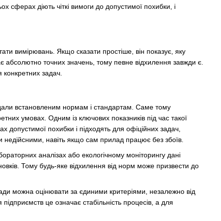
ох сферах діють чіткі вимоги до допустимої похибки, і
тати вимірювань. Якщо сказати простіше, він показує, яку
 абсолютно точних значень, тому певне відхилення завжди є.
я конкретних задач.
ідали встановленим нормам і стандартам. Саме тому
тних умовах. Одним із ключових показників під час такої
ах допустимої похибки і підходять для офіційних задач,
ти недійсними, навіть якщо сам прилад працює без збоїв.
бораторних аналізах або екологічному моніторингу дані
овків. Тому будь-яке відхилення від норм може призвести до
илади можна оцінювати за єдиними критеріями, незалежно від
я підприємств це означає стабільність процесів, а для