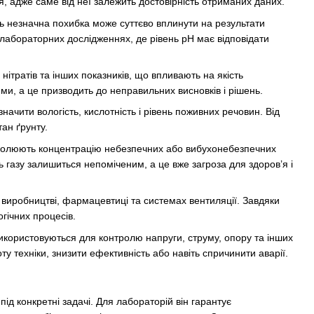
, адже саме від неї залежить достовірність отриманих даних.
ть незначна похибка може суттєво вплинути на результати
а лабораторних дослідженнях, де рівень pH має відповідати
ітратів та інших показників, що впливають на якість
и, а це призводить до неправильних висновків і рішень.
ачити вологість, кислотність і рівень поживних речовин. Від
тан ґрунту.
тролюють концентрацію небезпечних або вибухонебезпечних
ь газу залишиться непоміченим, а це вже загроза для здоров’я і
 виробництві, фармацевтиці та системах вентиляції. Завдяки
гічних процесів.
икористовуються для контролю напруги, струму, опору та інших
 техніки, знизити ефективність або навіть спричинити аварії.
д конкретні задачі. Для лабораторій він гарантує