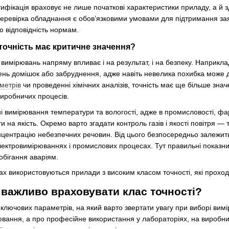
ікація враховує не лише початкові характеристики приладу, а й зда
перевірка обладнання є обов’язковими умовами для підтримання заяв
 відповідність нормам.
точність має критичне значення?
 вимірювань напряму впливає і на результат, і на безпеку. Наприкл
вень домішок або забруднення, адже навіть невелика похибка може 
метрів
чи проведенні хімічних аналізів, точність має ще більше значе
иробничих процесів.
 вимірювання температури та вологості, адже в промисловості, фарм
 на якість. Окремо варто згадати контроль газів і якості повітря — 
онцентрацію небезпечних речовин. Від цього безпосередньо залежить
ектровимірюваннях і промислових процесах. Тут правильні показник
обігання аваріям.
ах використовуються прилади з високим класом точності, які проход
 важливо враховувати клас точності?
з ключових параметрів, на який варто звертати увагу при виборі ви
ювання, а про професійне використання у лабораторіях, на виробниц