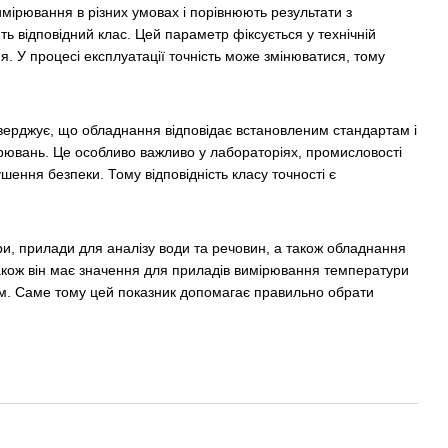
мірювання в різних умовах і порівнюють результати з
 відповідний клас. Цей параметр фіксується у технічній
я. У процесі експлуатації точність може змінюватися, тому
дтверджує, що обладнання відповідає встановленим стандартам і
ірювань. Це особливо важливо у лабораторіях, промисловості
шення безпеки. Тому відповідність класу точності є
три, прилади для аналізу води та речовин, а також обладнання
 Також він має значення для приладів вимірювання температури
тем. Саме тому цей показник допомагає правильно обрати