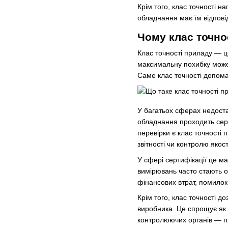
Крім того, клас точності н
обладнання має їм відпові
Чому клас точно
Клас точності приладу — це
максимальну похибку може 
Саме клас точності допомаг
У багатьох сферах недост
обладнання проходить серт
перевірки є клас точності
звітності чи контролю якос
У сфері сертифікації це м
вимірювань часто стають о
фінансових втрат, помилок
Крім того, клас точності 
виробника. Це спрощує як в
контролюючих органів — про