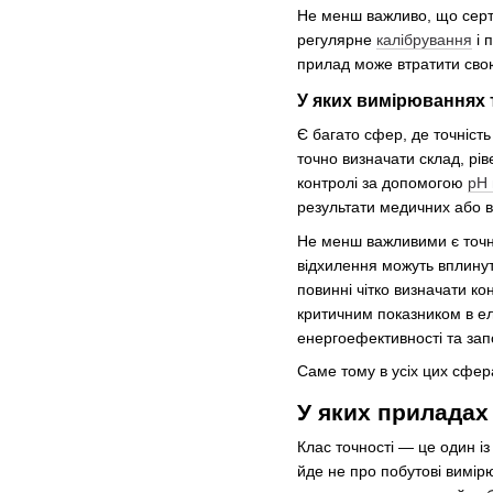
Не менш важливо, що сертиф
регулярне
калібрування
і 
прилад може втратити свою
У яких вимірюваннях 
Є багато сфер, де точність
точно визначати склад, рі
контролі за допомогою
pH 
результати медичних або в
Не менш важливими є точні
відхилення можуть вплинути
повинні чітко визначати к
критичним показником в ел
енергоефективності та зап
Саме тому в усіх цих сфер
У яких приладах
Клас точності — це один і
йде не про побутові вимір