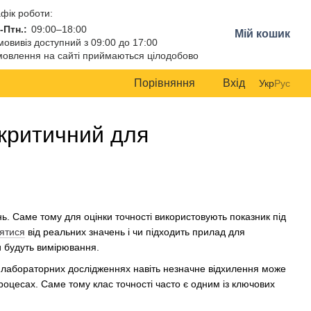
фік роботи:
-Птн.:
09:00–18:00
Мій кошик
овивіз доступний з 09:00 до 17:00
овлення на сайті приймаються цілодобово
Порівняння
Вхід
Укр
Рус
 критичний для
 Саме тому для оцінки точності використовують показник під
лятися
від реальних значень і чи підходить прилад для
и будуть вимірювання.
 лабораторних дослідженнях навіть незначне відхилення може
роцесах. Саме тому клас точності часто є одним із ключових