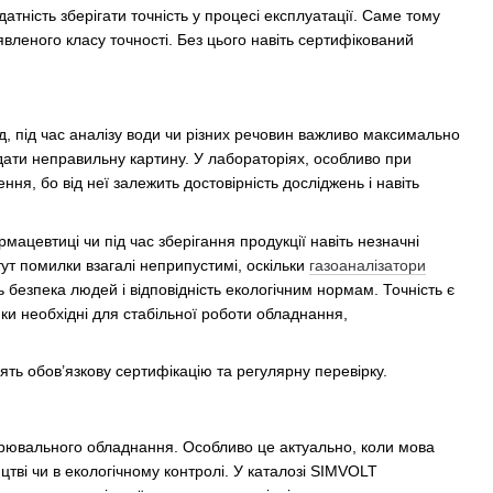
тність зберігати точність у процесі експлуатації. Саме тому
леного класу точності. Без цього навіть сертифікований
ад, під час аналізу води чи різних речовин важливо максимально
дати неправильну картину. У лабораторіях, особливо при
ння, бо від неї залежить достовірність досліджень і навіть
ацевтиці чи під час зберігання продукції навіть незначні
тут помилки взагалі неприпустимі, оскільки
газоаналізатори
 безпека людей і відповідність екологічним нормам. Точність є
и необхідні для стабільної роботи обладнання,
ять обов’язкову сертифікацію та регулярну перевірку.
мірювального обладнання. Особливо це актуально, коли мова
тві чи в екологічному контролі. У каталозі SIMVOLT