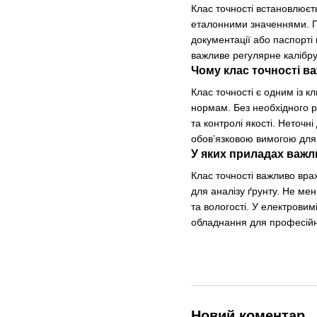
Клас точності встановлюєт
еталонними значеннями. Пі
документації або паспорті 
важливе регулярне калібр
Чому клас точності в
Клас точності є одним із 
нормам. Без необхідного р
та контролі якості. Неточн
обов’язковою вимогою для
У яких приладах важл
Клас точності важливо вра
для аналізу ґрунту. Не ме
та вологості. У електрови
обладнання для професійн
Новий коментар