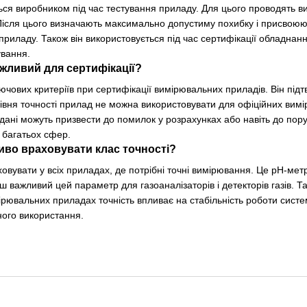
ься виробником під час тестування приладу. Для цього проводять ви
сля цього визначають максимально допустиму похибку і присвоюють
приладу. Також він використовується під час сертифікації обладнанн
ування.
ажливий для сертифікації?
ключових критеріїв при сертифікації вимірювальних приладів. Він пі
івня точності прилад не можна використовувати для офіційних вим
і дані можуть призвести до помилок у розрахунках або навіть до пору
 багатьох сфер.
иво враховувати клас точності?
ховувати у всіх приладах, де потрібні точні вимірювання. Це рН-ме
нш важливий цей параметр для газоаналізаторів і детекторів газів.
мірювальних приладах точність впливає на стабільність роботи сис
ого використання.