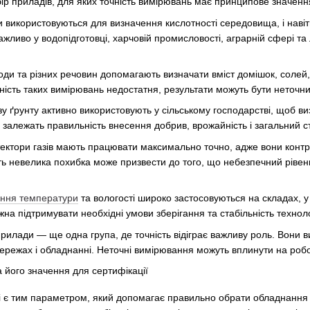
р приладів, для яких точність вимірювань має принципове значення
и використовуються для визначення кислотності середовища, і наві
ажливо у водопідготовці, харчовій промисловості, аграрній сфері т
ди та різних речовин допомагають визначати вміст домішок, солей, н
ість таких вимірювань недостатня, результати можуть бути неточним
 ґрунту активно використовують у сільському господарстві, щоб визн
в залежать правильність внесення добрив, врожайність і загальний с
тектори газів мають працювати максимально точно, адже вони кон
іть невелика похибка може призвести до того, що небезпечний рівен
ння температури
та вологості широко застосовуються на складах, у
а підтримувати необхідні умови зберігання та стабільність техноло
рилади — ще одна група, де точність відіграє важливу роль. Вони в
режах і обладнанні. Неточні вимірювання можуть вплинути на роботу
і є тим параметром, який допомагає правильно обрати обладнання пі