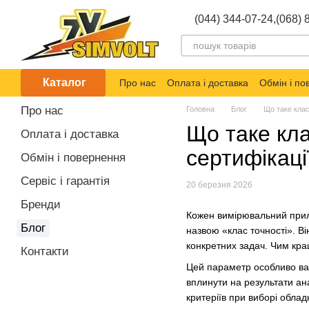
Перейти до основного контенту
(044) 344-07-24,
(068) 
Каталог
Про нас
Оплата і доставка
Обмін і п
Про нас
Головна
Блог
Що таке клас
Що таке кла
Оплата і доставка
сертифікаці
Обмін і повернення
Сервіс і гарантія
20 березня 2026
Бренди
Кожен вимірювальний прила
Блог
назвою «клас точності». В
конкретних задач. Чим кра
Контакти
Цей параметр особливо важ
вплинути на результати ан
критеріїв при виборі облад