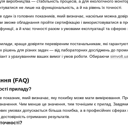
 для виробництва — стабільність процесів, а для екологічного моні
нтуватися не лише на функціональність, а й на рівень їх точності.
е один із головних показників, який визначає, наскільки можна дов
 чи зможе обладнання пройти сертифікацію і використовуватися в пр
функції, а й клас точності разом з умовами експлуатації та сферою 
илади, краще довіряти перевіреним постачальникам, які гарантуют
 рішень для різних задач — від лабораторних досліджень до проми
ріант з урахуванням ваших вимог і умов роботи. Обираючи
simvolt.u
ння (FAQ)
ості приладу?
е показник, який визначає, яку похибку може мати вимірювання. Про
 значення. Чим менше це значення, тим точнішим є прилад. Завдяки
ових умовах допускається більша похибка, а в професійних сферах 
достовірність отриманих результатів.
 точності?