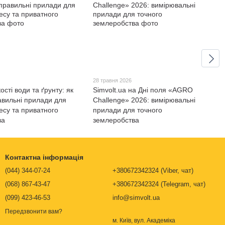
28 травня 2026
ості води та ґрунту: як
Simvolt.ua на Дні поля «AGRO
авильні прилади для
Challenge» 2026: вимірювальні
есу та приватного
прилади для точного
ва
землеробства
Контактна інформація
(044) 344-07-24
+380672342324 (Viber, чат)
(068) 867-43-47
+380672342324 (Telegram, чат)
(099) 423-46-53
info@simvolt.ua
Передзвонити вам?
м. Київ, вул. Академіка