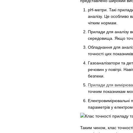
представлено широкий вибі
рН-метри. Такі прилад
аналізу. Це особливо в
чітким нормам.
Прилади для аналізу во
середовища. Якщо точн
Обладнання для аналізу
точності цих показникі
Газоаналізатори та де
речовин у повітрі. Нав
безпеки.
Прилади для вимірюва
точним показникам можн
Електровимірювальні п
параметрів у електроме
Таким чином, клас точност