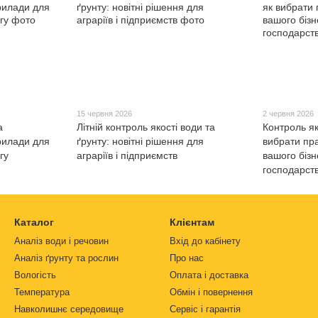
15 червня 2026
2 червня 2026
а
Літній контроль якості води та
Контроль як
рилади для
ґрунту: новітні рішення для
вибрати пр
гу
аграріїв і підприємств
вашого бізн
господарст
Каталог
Клієнтам
Аналіз води і речовин
Вхід до кабінету
Аналіз ґрунту та рослин
Про нас
Вологість
Оплата і доставка
Температура
Обмін і повернення
Навколишнє середовище
Сервіс і гарантія