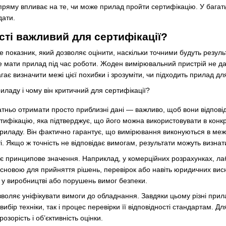
апряму впливає на те, чи може прилад пройти сертифікацію. У багать
дати.
сті важливий для сертифікації?
 показник, який дозволяє оцінити, наскільки точними будуть резуль
мати прилад під час роботи. Жоден вимірювальний пристрій не дає
ає визначити межі цієї похибки і зрозуміти, чи підходить прилад дл
атньо отримати просто приблизні дані — важливо, щоб вони відпов
ифікацію, яка підтверджує, що його можна використовувати в конкре
 приладу. Він фактично гарантує, що вимірювання виконуються в меж
ті. Якщо ж точність не відповідає вимогам, результати можуть визна
ає принципове значення. Наприклад, у комерційних розрахунках, ла
сновою для прийняття рішень, перевірок або навіть юридичних висн
 у виробництві або порушень вимог безпеки.
дозволяє уніфікувати вимоги до обладнання. Завдяки цьому різні пр
ибір техніки, так і процес перевірки її відповідності стандартам. Дл
зорість і об’єктивність оцінки.