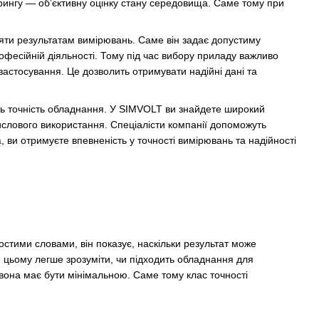
торингу — об’єктивну оцінку стану середовища. Саме тому при
іряти результатам вимірювань. Саме він задає допустиму
офесійній діяльності. Тому під час вибору приладу важливо
застосування. Це дозволить отримувати надійні дані та
ь точність обладнання. У SIMVOLT ви знайдете широкий
слового використання. Спеціалісти компанії допоможуть
a
, ви отримуєте впевненість у точності вимірювань та надійності
стими словами, він показує, наскільки результат може
 цьому легше зрозуміти, чи підходить обладнання для
вона має бути мінімальною. Саме тому клас точності