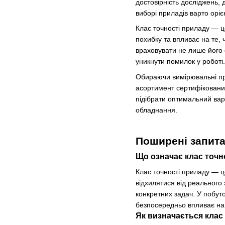
достовірність досліджень,
виборі приладів варто оріє
Клас точності приладу — ц
похибку та впливає на те,
враховувати не лише його 
уникнути помилок у роботі.
Обираючи вимірювальні пр
асортимент сертифікованих
підібрати оптимальний ва
обладнання.
Поширені запита
Що означає клас точн
Клас точності приладу — ц
відхилятися від реального
конкретних задач. У побут
безпосередньо впливає на 
Як визначається клас