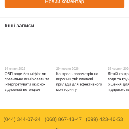
Новий коментар
Інші записи
14 липня 2026
29 червня 2026
15 червня 202
ОВП води без міфів: як
Контроль параметрів на
Літній контр
правильно вимірювати та
виробництві: ключові
води та ґрун
інтерпретувати окисно-
прилади для ефективного
рішення для 
відновний потенціал
моніторингу
підприємст
(044) 344-07-24
(068) 867-43-47
(099) 423-46-53