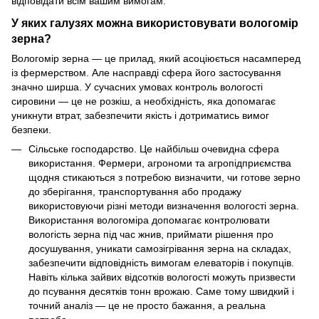
відповідати всім вашим вимогам.
У яких галузях можна використовувати вологомір
зерна?
Вологомір зерна — це прилад, який асоціюється насамперед
із фермерством. Але насправді сфера його застосування
значно ширша. У сучасних умовах контроль вологості
сировини — це не розкіш, а необхідність, яка допомагає
уникнути втрат, забезпечити якість і дотриматись вимог
безпеки.
Сільське господарство. Це найбільш очевидна сфера
використання. Фермери, агрономи та агропідприємства
щодня стикаються з потребою визначити, чи готове зерно
до зберігання, транспортування або продажу
використовуючи різні методи визначення вологості зерна.
Використання вологоміра допомагає контролювати
вологість зерна під час жнив, приймати рішення про
досушування, уникати самозігрівання зерна на складах,
забезпечити відповідність вимогам елеваторів і покупців.
Навіть кілька зайвих відсотків вологості можуть призвести
до псування десятків тонн врожаю. Саме тому швидкий і
точний аналіз — це не просто бажання, а реальна