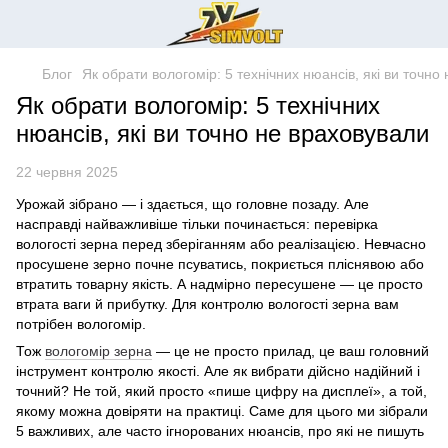
Блог
Як обрати вологомір: 5 технічних нюансів, які ви точно
Як обрати вологомір: 5 технічних
нюансів, які ви точно не враховували
22 червня 2025
Урожай зібрано — і здається, що головне позаду. Але
насправді найважливіше тільки починається: перевірка
вологості зерна перед зберіганням або реалізацією. Невчасно
просушене зерно почне псуватись, покриється пліснявою або
втратить товарну якість. А надмірно пересушене — це просто
втрата ваги й прибутку. Для контролю вологості зерна вам
потрібен вологомір.
Тож
вологомір зерна
— це не просто прилад, це ваш головний
інструмент контролю якості. Але як вибрати дійсно надійний і
точний? Не той, який просто «пише цифру на дисплеї», а той,
якому можна довіряти на практиці. Саме для цього ми зібрали
5 важливих, але часто ігнорованих нюансів, про які не пишуть