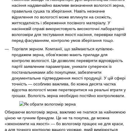
насіння надзвичайно важливе визначення вологості зерна,
правильна сушка та зберігання. Навіть незначне
відхилення по вологості може вплинути на схожість,
життєздатність і збереження посівного матеріалу. У
насіннєвій справі використовують високоточні лабораторні
вологоміри для тестування якості насіння, перевірки партій
перед фасуванням, контролю умов зберігання тощо.
Торгівля зерном. Компанії, що займаються купівлею-
продажем зерна, обов’язково мають прилади для
контролю вологості. Це дозволяє перевіряти відповідність
партії заявленим параметрам, уникати суперечок із
постачальниками або покупцями, забезпечити
документальне підтвердження якості продукції. У цій сфері
точність — особливо важлива, бо кожна десята частка
відсотка вологості може перетворитися на реальні втрати у
грошах. Вологість зерна необхідно постійно контролювати.
Обираючи вологомір зерна, важливо не гнатися за найнижчою
ціною чи гучним брендом. Це не та покупка, де можна
«зекономити на якості» — бо вологомір працює не для краси,
а для точного контролю вашого урожаю, який вимірюється