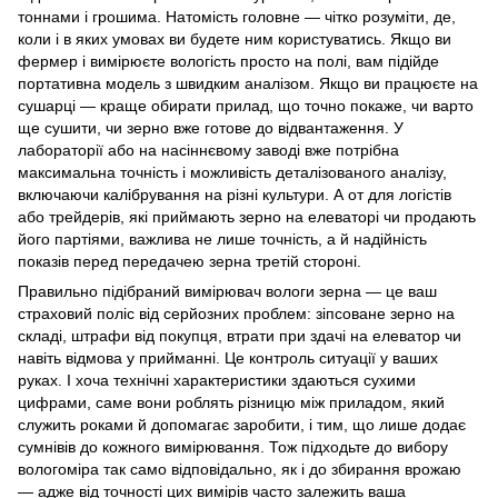
тоннами і грошима. Натомість головне — чітко розуміти, де,
коли і в яких умовах ви будете ним користуватись. Якщо ви
фермер і вимірюєте вологість просто на полі, вам підійде
портативна модель з швидким аналізом. Якщо ви працюєте на
сушарці — краще обирати прилад, що точно покаже, чи варто
ще сушити, чи зерно вже готове до відвантаження. У
лабораторії або на насіннєвому заводі вже потрібна
максимальна точність і можливість деталізованого аналізу,
включаючи калібрування на різні культури. А от для логістів
або трейдерів, які приймають зерно на елеваторі чи продають
його партіями, важлива не лише точність, а й надійність
показів перед передачею зерна третій стороні.
Правильно підібраний вимірювач вологи зерна — це ваш
страховий поліс від серйозних проблем: зіпсоване зерно на
складі, штрафи від покупця, втрати при здачі на елеватор чи
навіть відмова у прийманні. Це контроль ситуації у ваших
руках. І хоча технічні характеристики здаються сухими
цифрами, саме вони роблять різницю між приладом, який
служить роками й допомагає заробити, і тим, що лише додає
сумнівів до кожного вимірювання. Тож підходьте до вибору
вологоміра так само відповідально, як і до збирання врожаю
— адже від точності цих вимірів часто залежить ваша