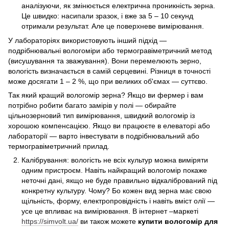
аналізуючи, як змінюється електрична проникність зерна.
Це швидко: насипали зразок, і вже за 5 – 10 секунд
отримали результат. Але це поверхневе вимірювання.
У лабораторіях використовують інший підхід —
подрібнювальні вологоміри або термогравіметричний метод
(висушування та зважування). Вони перемелюють зерно,
вологість визначається в самій серцевині. Різниця в точності
може досягати 1 – 2 %, що при великих об'ємах — суттєво.
Так який кращий вологомір зерна? Якщо ви фермер і вам
потрібно робити багато замірів у полі — обирайте
цільнозерновий тип вимірювання, швидкий вологомір із
хорошою компенсацією. Якщо ви працюєте в елеваторі або
лабораторії — варто інвестувати в подрібнювальний або
термогравіметричний прилад.
Калібрування: вологість не всіх культур можна виміряти
одним пристроєм. Навіть найкращий вологомір покаже
неточні дані, якщо не буде правильно відкалібрований під
конкретну культуру. Чому? Бо кожен вид зерна має свою
щільність, форму, електропровідність і навіть вміст олії —
усе це впливає на вимірювання. В інтернет –маркеті
https://simvolt.ua/
ви також можете
купити вологомір для