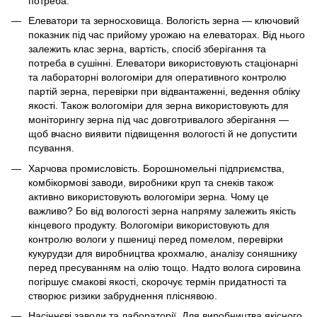
потреба.
Елеватори та зерносховища. Вологість зерна — ключовий
показник під час прийому урожаю на елеваторах. Від нього
залежить клас зерна, вартість, спосіб зберігання та
потреба в сушінні. Елеватори використовують стаціонарні
та лабораторні вологоміри для оперативного контролю
партій зерна, перевірки при відвантаженні, ведення обліку
якості. Також вологоміри для зерна використовують для
моніторингу зерна під час довготривалого зберігання —
щоб вчасно виявити підвищення вологості й не допустити
псування.
Харчова промисловість. Борошномельні підприємства,
комбікормові заводи, виробники круп та снеків також
активно використовують вологоміри зерна. Чому це
важливо? Бо від вологості зерна напряму залежить якість
кінцевого продукту. Вологоміри використовують для
контролю вологи у пшениці перед помелом, перевірки
кукурудзи для виробництва крохмалю, аналізу соняшнику
перед пресуванням на олію тощо. Надто волога сировина
погіршує смакові якості, скорочує термін придатності та
створює ризики забруднення пліснявою.
Насіннєві заводи та лабораторії. Для виробництва якісного