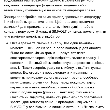
вбудований температурний датчик, можливість ручного
введення температури (у дешевших моделях) або
автоматичну компенсацію на основі температури зразка.
Завжди перевіряйте, як саме прилад враховує температуру —
і чи він робить це автоматично. Цей параметр критично
важливий для правильного аналізу після сушіння або в
холодну пору року. В маркеті SIMVOLT ви також можете купити
чим виміряти вологість в інкубаторі.
Об’єм зразка та глибина аналізу. Ще один важливий
момент — який об’єм зерна бере вологомір для аналізу.
Якщо це лише кілька грамів — результат легко
спотворюється через нерівномірність вологи в зразку. І
навпаки — більший об’єм забезпечує репрезентативніший
аналіз. Також зверніть увагу на глибину, з якої зчитується
волога. Вологоміри з поверхневим зчитуванням не
виявлять приховану вологу всередині зерна, особливо
після швидкого сушіння. Тому перед покупкою варто
перевірити мінімальний/максимальний об’єм зразка,
спосіб подачі зерна (ручний, шнековий), тип камери
(закрита чи відкрита), наявність рівномірного пресування
зразка (для точності) тощо. З приладами від компанії
SIMVOLT у вас більше не виникне питання: «Як визначити