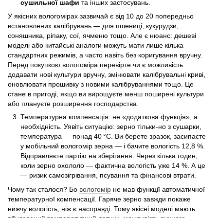
сушильної шафи
та інших застосувань.
У якісних вологомірах зазвичай є від 10 до 20 попередньо
встановлених калібрувань — для пшениці, кукурудзи,
соняшника, ріпаку, сої, ячменю тощо. Але є нюанс: дешеві
моделі або китайські аналоги можуть мати лише кілька
стандартних режимів, а часто навіть без коригування вручну.
Перед покупкою вологоміра перевірте чи є можливість
додавати нові культури вручну, змінювати калібрувальні криві,
оновлювати прошивку з новими калібруваннями тощо. Це
стане в пригоді, якщо ви вирощуєте менш поширені культури
або плануєте розширення господарства.
Температурна компенсація: не «додаткова функція», а
необхідність. Уявіть ситуацію: зерно тільки-но з сушарки,
температура — понад 40 °C. Ви берете зразок, засипаєте
у мобільний вологомір зерна — і бачите вологість 12,8 %.
Відправляєте партію на зберігання. Через кілька годин,
коли зерно охололо — фактична вологість уже 14 %. А це
— ризик самозігрівання, псування та фінансові втрати.
Чому так сталося? Бо
вологомір
не мав функції автоматичної
температурної компенсації. Гаряче зерно завжди покаже
нижчу вологість, ніж є насправді. Тому якісні моделі мають