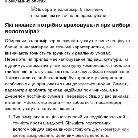
у рекламних описах.
Які нюанси потрібно враховувати при виборі
вологоміра?
Обираючи вологомір зерна, зверніть увагу не лише на ціну та
бренд, а насамперед на технічні характеристики, які
визначають точність та зручність у реальних умовах.
Перевірте, чи прилад має калібрування під ваші культури, чи
підтримує автоматичну температурну компенсацію, наскільки
глибоко він аналізує зразок і скільки часу займає вимірювання.
Також важливо, щоб вологомір був простим у використанні,
особливо якщо працювати з ним доведеться щодня. Саме ці
параметри зроблять прилад надійним помічником, а не
джерелом постійних сумнівів і перевірок. Якщо у вас виникає
питання: «Вологомір зерна — як вибрати?», насамперед
зверніть увагу на наступні нюанси:
Тип вимірювання: цільнозерновий чи подрібнювальний —
точність проти швидкості. Більшість портативних
вологомірів для зерна використовують
діелькометричний
метод вимірювання
. Вони вимірюють
вологість
,