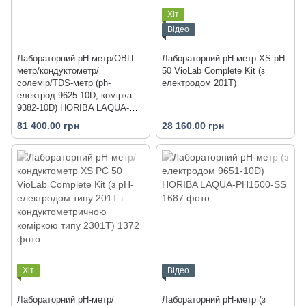
Хіт
Відео
Лабораторний pH-метр/ОВП-
Лабораторний pH-метр XS pH
метр/кондуктометр/
50 VioLab Complete Kit (з
солемір/TDS-метр (ph-
електродом 201T)
електрод 9625‐10D, комірка
9382‐10D) HORIBA LAQUA-
PC2000-SR
81 400.00 грн
28 160.00 грн
Хіт
Відео
Лабораторний pH-метр/
Лабораторний pH-метр (з