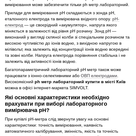
вимірювання може забезпечити тільки ph метр лабораторний.
Прилади для вимірювання рН складаються з зонда рН,
еталонного електрода та вимірювача вхідного опору.
рН-
електрод
— це своєрідний «акумулятор», напруга якого
міняється в залежності від рівня рН розчину. Зонд рН —
виконаний у вигляді скляної колби зі спеціальним розчином та
високою чутливістю до іонів водню, з вихідною напругою в
мілівольт, яка залежить від концентрації іонів водню всередині
та зовні колби. Напруга електрода порівняння стабільна і не
залежить від активності іонів водню.
Багатопараметричний лабораторний рН метр також може
працювати з іонно-селективними або
ОВП електродами
.
Високоякісний
ph метр лабораторний купити в місті Київ
можна в офісі інтернет-маркета SIMVOLT.
Які основні характеристики необхідно
врахувати при виборі лабораторного
вимірювача рН?
При купівлі рН-метра слід звернути увагу на основні
характеристики: точність вимірювання, наявність
автоматичного калібрування, змінність, якість та точність