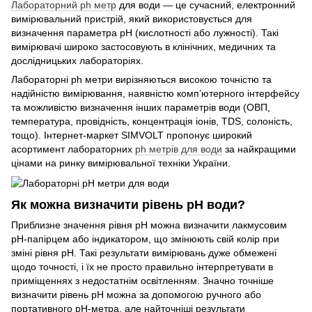
Лабораторний ph метр
для води — це сучасний, електронний
вимірювальний пристрій, який використовується для
визначення параметра рН (кислотності або лужності). Такі
вимірювачі широко застосовують в клінічних, медичних та
дослідницьких лабораторіях.
Лабораторні ph метри вирізняються високою точністю та
надійністю вимірювання, наявністю комп’ютерного інтерфейсу
та можливістю визначення інших параметрів води (ОВП,
температура, провідність, концентрація іонів, TDS, солоність,
тощо). Інтернет-маркет SIMVOLT пропонує широкий
асортимент лабораторних
ph метрів для води
за найкращими
цінами на ринку вимірювальної техніки України.
Як можна визначити рівень рН води?
Приблизне значення рівня рН можна визначити лакмусовим
рН-папірцем або індикатором, що змінюють свій колір при
зміні рівня рН. Такі результати вимірювань дуже обмежені
щодо точності, і їх не просто правильно інтерпретувати в
приміщеннях з недостатнім освітленням. Значно точніше
визначити рівень рН можна за допомогою ручного або
портативного рН-метра, але найточніші результати