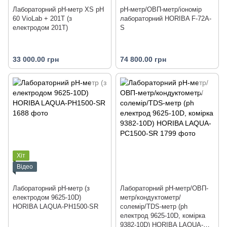
Лабораторний pH-метр XS pH
pH-метр/ОВП-метр/іономір
60 VioLab + 201T (з
лабораторний HORIBA F-72A-
електродом 201T)
S
33 000.00 грн
74 800.00 грн
Хіт
Відео
Лабораторний pH-метр (з
Лабораторний pH-метр/ОВП-
електродом 9625-10D)
метр/кондуктометр/
HORIBA LAQUA-PH1500-SR
солемір/TDS-метр (ph
електрод 9625‐10D, комірка
9382‐10D) HORIBA LAQUA-