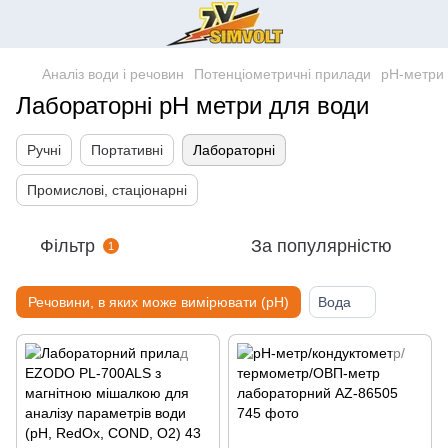
Аналіз води і речовин
Потенціометричні прилади
pH-метри
Лабораторні pH метри для води
Ручні
Портативні
Лабораторні
Промислові, стаціонарні
Фільтр
За популярністю
1
Речовини, в яких може вимірювати (pH)
Вода