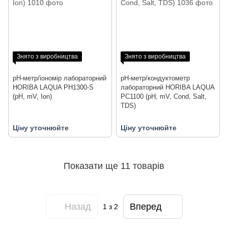
Знято з виробництва
Знято з виробництва
pH-метр/іономір лабораторний
pH-метр/кондуктометр
HORIBA LAQUA PH1300-S
лабораторний HORIBA LAQUA
(pH, mV, Ion)
PC1100 (pH, mV, Cond, Salt,
TDS)
Ціну уточнюйте
Ціну уточнюйте
Показати ще 11 товарів
Назад
Вперед
1
з 2