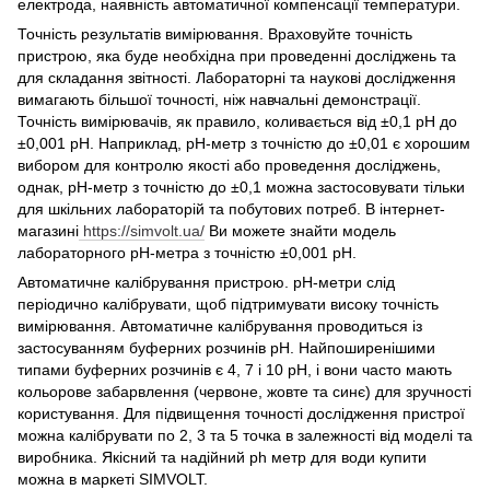
електрода, наявність автоматичної компенсації температури.
Точність результатів вимірювання. Враховуйте точність
пристрою, яка буде необхідна при проведенні досліджень та
для складання звітності. Лабораторні та наукові дослідження
вимагають більшої точності, ніж навчальні демонстрації.
Точність вимірювачів, як правило, коливається від ±0,1 рН до
±0,001 рН. Наприклад, рН-метр з точністю до ±0,01 є хорошим
вибором для контролю якості або проведення досліджень,
однак, рН-метр з точністю до ±0,1 можна застосовувати тільки
для шкільних лабораторій та побутових потреб. В інтернет-
магазині
https://simvolt.ua/
Ви можете знайти модель
лабораторного рН-метра з точністю ±0,001 рН.
Автоматичне калібрування пристрою. рН-метри слід
періодично калібрувати, щоб підтримувати високу точність
вимірювання. Автоматичне калібрування проводиться із
застосуванням буферних розчинів рН. Найпоширенішими
типами буферних розчинів є 4, 7 і 10 рН, і вони часто мають
кольорове забарвлення (червоне, жовте та синє) для зручності
користування. Для підвищення точності дослідження пристрої
можна калібрувати по 2, 3 та 5 точка в залежності від моделі та
виробника. Якісний та надійний ph метр для води купити
можна в маркеті SIMVOLT.