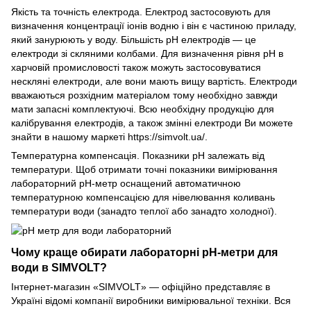
Якість та точність електрода. Електрод застосовують для
визначення концентрації іонів водню і він є частиною приладу,
який занурюють у воду. Більшість рН електродів — це
електроди зі скляними колбами. Для визначення рівня рН в
харчовій промисловості також можуть застосовуватися
нескляні електроди, але вони мають вищу вартість. Електроди
вважаються розхідним матеріалом тому необхідно завжди
мати запасні комплектуючі. Всю необхідну продукцію для
калібрування електродів, а також змінні електроди Ви можете
знайти в нашому маркеті https://simvolt.ua/.
Температурна компенсація. Показники рН залежать від
температури. Щоб отримати точні показники вимірювання
лабораторний рН-метр оснащений автоматичною
температурною компенсацією для нівелювання коливань
температури води (занадто теплої або занадто холодної).
Чому краще обирати лабораторні рН-метри для
води в SIMVOLT?
Інтернет-магазин «SIMVOLT» — офіційно представляє в
Україні відомі компанії виробники вимірювальної техніки. Вся