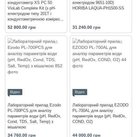
кондуктометр XS PC 50
електродом 9651-10D)
VioLab Complete Kit (з pH-
HORIBA LAQUA-PH1500-SS
електродом типу 201T і
кондуктометричною коміркою
типу 2301T)
52 800.00 грн
31 240.00 грн
Відео
Відео
Лабораторний прилад Ezodo
Лабораторний прилад EZODO
PL-700PCS для аналізу
PL-700AL для аналізу
параметрів води (рН, RedOx,
параметрів води (рН, RedOx,
Cond, TDS, Salt, Temp) з
COND, O2)
мішалкою
34 760.00 грн
44 000.00 грн