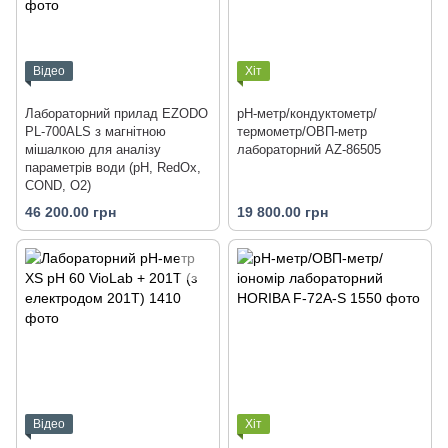
Відео
Хіт
Лабораторний прилад EZODO
pH-метр/кондуктометр/
PL-700ALS з магнітною
термометр/ОВП-метр
мішалкою для аналізу
лабораторний AZ-86505
параметрів води (рН, RedOx,
COND, O2)
46 200.00 грн
19 800.00 грн
Відео
Хіт