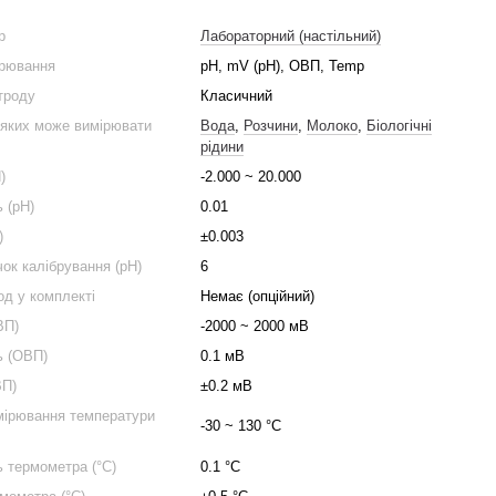
р
Лабораторний (настільний)
ірювання
pH, mV (pH), ОВП, Temp
ктроду
Класичний
 яких може вимірювати
Вода
,
Розчини
,
Молоко
,
Біологічні
рідини
)
-2.000 ~ 20.000
 (pH)
0.01
)
±0.003
чок калібрування (pH)
6
д у комплекті
Немає (опційний)
ВП)
-2000 ~ 2000 мВ
ь (ОВП)
0.1 мВ
ВП)
±0.2 мВ
мірювання температури
-30 ~ 130 °C
ь термометра (°C)
0.1 °C