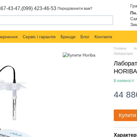
Гра
867-43-47,
(099) 423-46-53
Передзвонити вам?
Пн.
Сам
Зам
овернення
Сервіс і гарантія
Бренди
Блог
Контакти
Головна
Ан
Лабораторні
Лаборат
HORIBA
В наявності
44 88
Купити
Характер