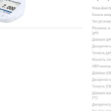
Форм-факто
Канали вим
Тип pH еле
Речовини, в
(pH)
Діапазон (pH
Дискретність
Точність (pH
Кількість то
ОВП-електро
Діапазон (О
Дискретніст
Точність (О
Діапазон ви
(°C)
Дискретніст