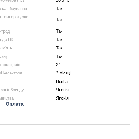
рмометра (°C)
±0.5 °C
 калібрування
Так
а температурна
Так
ктрод
Так
я до ПК
Так
ам'ять
Так
крану
Так
термін, міс.
24
 pH-електрод
3 місяці
Horiba
трації бренду
Японія
бництва
Японія
Оплата