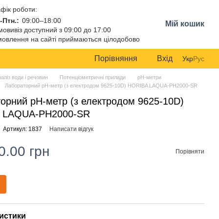
фік роботи:
-Птн.:
09:00–18:00
Мій кошик
овивіз доступний з 09:00 до 17:00
овлення на сайті приймаються цілодобово
Порівняння
Вхід
Укр
Рус
аліз води і речовин
Потенціометричні прилади
pH-метри
Лабораторний pH-метр (з електродом 9625-10D) HORIBA LAQUA-PH2000-SR
орний pH-метр (з електродом 9625-10D)
 LAQUA-PH2000-SR
Артикул: 1837
Написати відгук
0.00 грн
Порівняти
истики