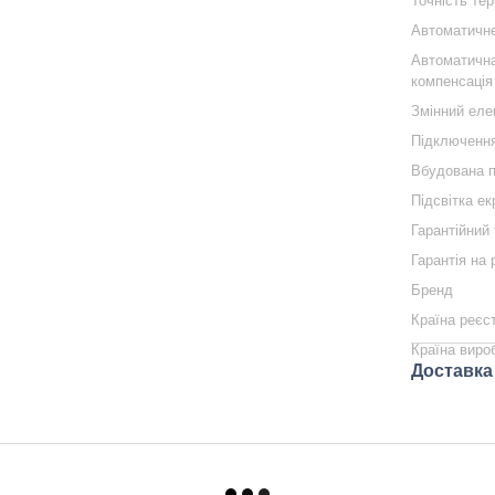
Точність те
Автоматичне
Автоматичн
компенсація
Змінний еле
Підключенн
Вбудована п
Підсвітка е
Гарантійний 
Гарантія на
Бренд
Країна реєс
Країна виро
Доставка