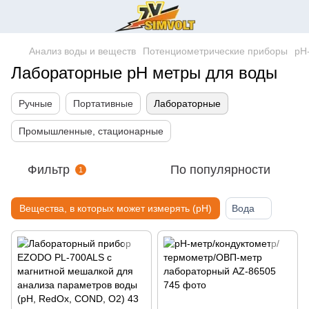
Анализ воды и веществ
Потенциометрические приборы
pH
Лабораторные pH метры для воды
Ручные
Портативные
Лабораторные
Промышленные, стационарные
Фильтр
По популярности
1
Вещества, в которых может измерять (pH)
Вода