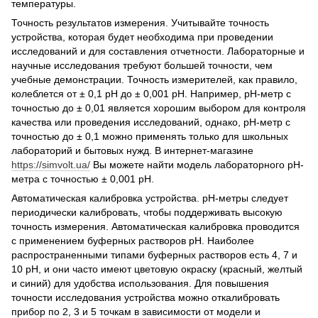
температуры.
Точность результатов измерения. Учитывайте точность
устройства, которая будет необходима при проведении
исследований и для составления отчетности. Лабораторные и
научные исследования требуют большей точности, чем
учебные демонстрации. Точность измерителей, как правило,
колеблется от ± 0,1 рН до ± 0,001 рН. Например, рН-метр с
точностью до ± 0,01 является хорошим выбором для контроля
качества или проведения исследований, однако, рН-метр с
точностью до ± 0,1 можно применять только для школьных
лабораторий и бытовых нужд. В интернет-магазине
https://simvolt.ua/
Вы можете найти модель лабораторного рН-
метра с точностью ± 0,001 рН.
Автоматическая калибровка устройства. рН-метры следует
периодически калибровать, чтобы поддерживать высокую
точность измерения. Автоматическая калибровка проводится
с применением буферных растворов рН. Наиболее
распространенными типами буферных растворов есть 4, 7 и
10 рН, и они часто имеют цветовую окраску (красный, желтый
и синий) для удобства использования. Для повышения
точности исследования устройства можно откалибровать
прибор по 2, 3 и 5 точкам в зависимости от модели и