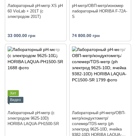
Лабораторный pH-метр XS pH
pH-метр/ОВП-метр/иономер
60 VioLab + 201T (с
лабораторный HORIBA F-72A-
электродом 201T)
S
33 000.00 грн
74 800.00 грн
Хит
Видео
Лабораторный pH-метр (с
Лабораторный pH-метр/ОВП-
электродом 9625-10D)
метр/кондуктометр/
HORIBA LAQUA-PH1500-SR
солемер/TDS-метр (ph
электрод 9625-10D, ячейка
9382-10D) HORIBA LAQUA-