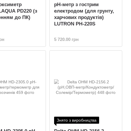
оксиметр
pH-метр з гострим
LAQUA PD220 (з
електродом (для грунту,
нням до ПК)
харчових продуктів)
LUTRON PH-220S
грн
5 720.00 грн
Знято з виробництва