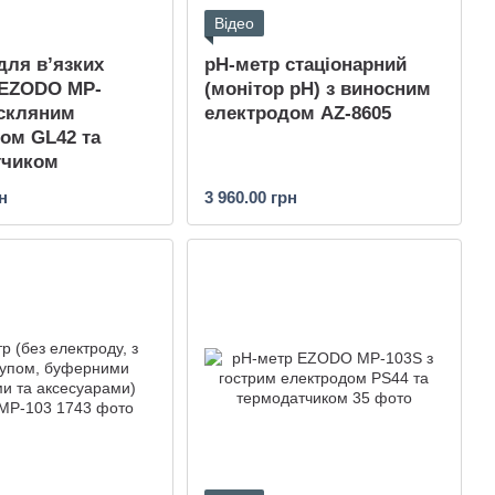
Відео
для в’язких
pH-метр стаціонарний
 EZODO MP-
(монітор pH) з виносним
 скляним
електродом AZ-8605
ом GL42 та
тчиком
н
3 960.00 грн