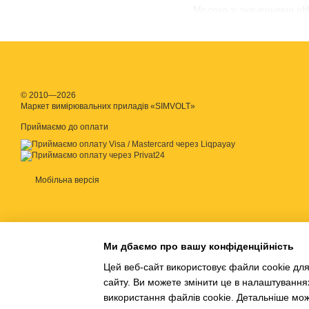
Молоко зі значеннями рН
метр
використовують для 
Систематичний контроль 
температурою на кінцевий
корективи в термін оброб
© 2010—2026
Вимірювання р
Маркет вимірювальних приладів «SIMVOLT»
Рівень рН молока змінюєть
Приймаємо до оплати
здоїли. При проведенні п
Дві основні групи бактері
молочних продуктах. Кол
Мобільна версія
Рівень рН молока вимірю
на основі концентрації і
молочних продуктів. В ін
України.
Ми дбаємо про вашу конфіденційність
Доступні різні моделі по
Цей веб-сайт використовує файли cookie для
електродом та пристроєм
сайту. Ви можете змінити це в налаштування
якість приладу.
використання файлів cookie. Детальніше мо