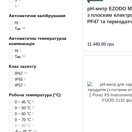
5
6
0
рН-метр EZODO M
з плоским електр
Автоматичне калібрування
PF47 та термодат
Ні
1
Так
38
Автоматична температурна
компенсація
11 440.00 грн
Ні
3
Так
36
Клас захисту
IP67
25
IP65
3
IP57
2
Робоча температура (°C)
0 ~ 45 °C
8
0 ~ 50 °C
3
0 ~ 60 °C
2
0 ~ 70 °C
1
0 ~ 80 °C
0
-5 ~ 45 °C
13