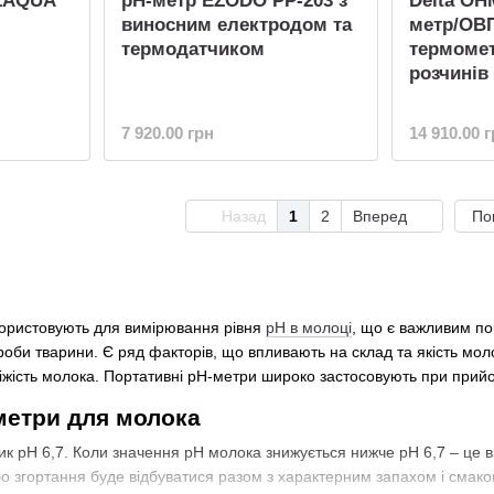
 LAQUA
рН-метр EZODO PP-203 з
Delta OH
виносним електродом та
метр/ОВП
термодатчиком
термомет
розчинів
7 920.00 грн
14 910.00 
Назад
1
2
Вперед
По
ористовують для вимірювання рівня
рН в молоці
, що є важливим по
роби тварини. Є ряд факторів, що впливають на склад та якість мо
свіжість молока. Портативні рН-метри широко застосовують при при
метри для молока
к рН 6,7. Коли значення рН молока знижується нижче рН 6,7 – це в
бо згортання буде відбуватися разом з характерним запахом і смак