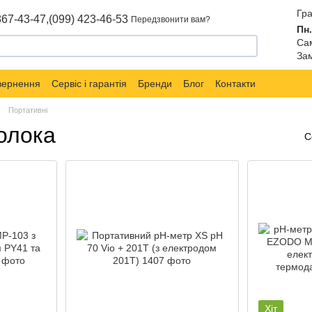
Гра
867-43-47,
(099) 423-46-53
Передзвонити вам?
Пн.
Сам
Зам
овернення
Сервіс і гарантія
Бренди
Блог
Контакти
Портативні
олока
С
Хіт