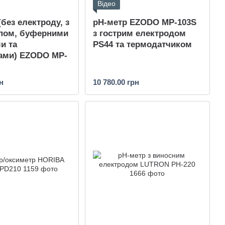
Відео
(без електроду, з
рН-метр EZODO MP-103S
пом, буферними
з гострим електродом
и та
PS44 та термодатчиком
ами) EZODO MP-
н
10 780.00 грн