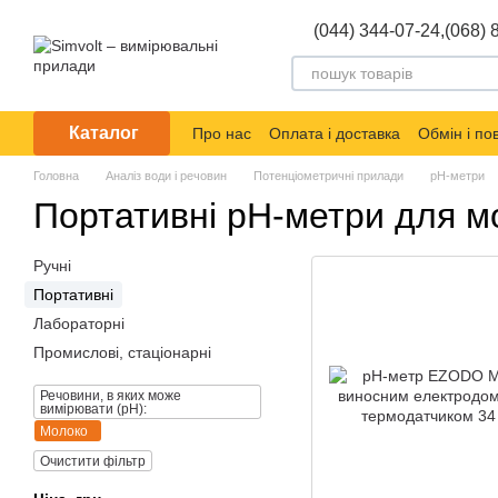
Перейти до основного контенту
(044) 344-07-24,
(068) 
Каталог
Про нас
Оплата і доставка
Обмін і п
Головна
Аналіз води і речовин
Потенціометричні прилади
pH-метри
Портативні pH-метри для м
Ручні
Портативні
Лабораторні
Промислові, стаціонарні
Речовини, в яких може
вимірювати (pH):
Молоко
Очистити фільтр