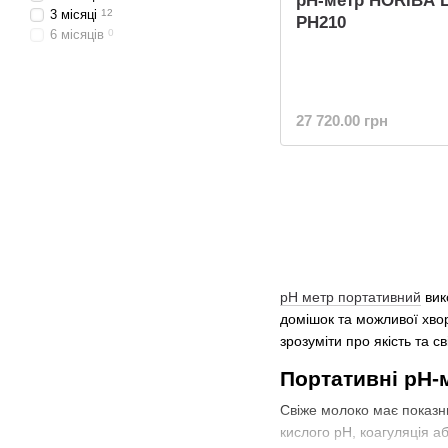
pH-метр HORIBA
3 місяці
12
PH210
6 місяців
0
27 720.00 грн
рН метр портативний
вик
домішок та можливої хво
зрозуміти про якість та 
Портативні pH-
Свіже молоко має показни
кислого рН, коагуляція а