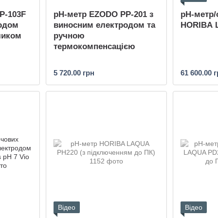
P-103F
рН-метр EZODO PP-201 з
pH-метр/
одом
виносним електродом та
HORIBA 
чиком
ручною
термокомпенсацією
5 720.00 грн
61 600.00 
Відео
Відео