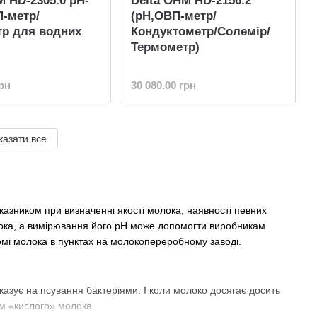
M HD-2305.0 рН-
Delta OHM HD-2156.2
-метр/
(рН,ОВП-метр/
р для водних
Кондуктометр/Солемір/
Термометр)
грн
30 080.00 грн
казати все
казником при визначенні якості молока, наявності певних
лока, а вимірювання його рН може допомогти виробникам
йомі молока в пунктах на молокопереробному заводі.
казує на псування бактеріями. І коли молоко досягає досить
ом «кислого» молока.