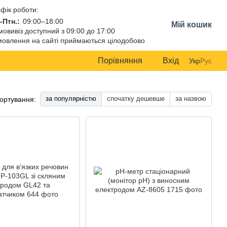
фік роботи:
-Птн.:
09:00–18:00
Мій кошик
овивіз доступний з 09:00 до 17:00
овлення на сайті приймаються цілодобово
Порівняння
Вхід
Укр
Рус
за популярністю
спочатку дешевше
за назвою
ортування: