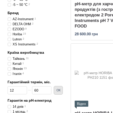
pH-метр для харч
-5 ~ 50 °C
2
продуктів (з гост
Бренд
електродом 2 Por
AZ-Instrument
1
Instruments pH 7 V
DELTA OHM
2
FOOD
EZODO
9
28 600.00 грн
Horiba
23
Lutron
2
XS Instruments
2
Країна виробництва
Тайвань
11
Китай
1
Японія
23
Італія
4
Гарантійний термін, міс.
Від Гарантійний термін, міс.
До Гарантійний термін, міс.
ОК
Гарантія на pH-електрод
Відео
14 днів
1
1 місяць
2