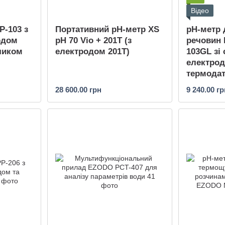
Відео
-103 з
Портативний pH-метр XS
рН-метр 
одом
pH 70 Vio + 201T (з
речовин
чиком
електродом 201T)
103GL зі
електрод
термода
28 600.00 грн
9 240.00 гр