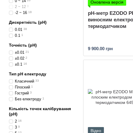
0 ~ 14
20
Оновлена версія
2 ~ 12
0
рН-метр EZODO PP
-2 ~ 16
18
виносним електро
Дискретність (pH)
термодатчиком
0.01
38
0.1
1
Точність (pH)
9 900.00 грн
±0.01
21
±0.02
2
±0.1
16
Тип pH електроду
Класичний
33
Плоский
1
Гострий
3
Без електроду
1
Кількість точок калібрування
(pH)
2
16
3
9
Відео
12