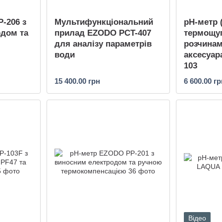
-206 з
Мультифункціональний
рН-метр 
дом та
прилад EZODO PCT-407
термощу
для аналізу параметрів
розчинам
води
аксесуар
103
15 400.00 грн
6 600.00 гр
Відео