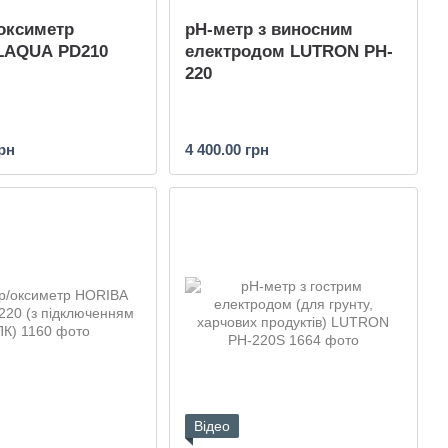
оксиметр
pH-метр з виносним
LAQUA PD210
електродом LUTRON PH-
220
грн
4 400.00 грн
Відео