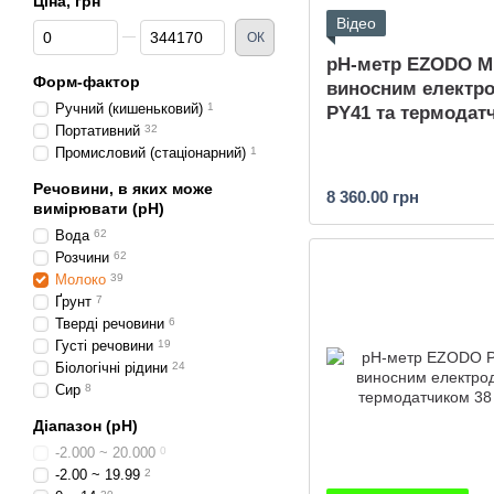
Ціна, грн
Відео
Від Ціна, грн
До Ціна, грн
ОК
рН-метр EZODO MP
Форм-фактор
виносним електр
Ручний (кишеньковий)
1
PY41 та термодат
Портативний
32
Промисловий (стаціонарний)
1
Речовини, в яких може
8 360.00 грн
вимірювати (pH)
Вода
62
Розчини
62
Молоко
39
Ґрунт
7
Тверді речовини
6
Густі речовини
19
Біологічні рідини
24
Сир
8
Діапазон (pH)
-2.000 ~ 20.000
0
-2.00 ~ 19.99
2