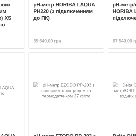
ових
pH-метр HORIBA LAQUA
pH-метр/
рим
PH220 (з підключенням
HORIBA 
e) XS
до ПК)
підключе
io
35 640.00 грн
67 540.00 