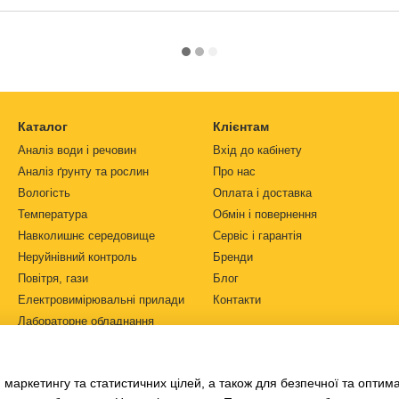
Каталог
Клієнтам
Аналіз води і речовин
Вхід до кабінету
Аналіз ґрунту та рослин
Про нас
Вологість
Оплата і доставка
Температура
Обмін і повернення
Навколишнє середовище
Сервіс і гарантія
Неруйнівний контроль
Бренди
Повітря, гази
Блог
Електровимірювальні прилади
Контакти
Лабораторне обладнання
Ми в соцмережах
Автоматизація
Джерела живлення
 маркетингу та статистичних цілей, а також для безпечної та оптим
Ph-метри