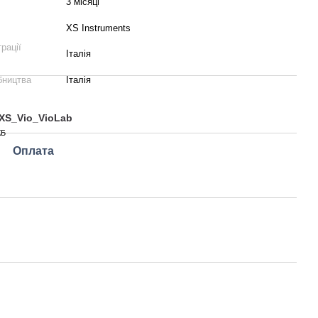
3 місяці
XS Instruments
рації
Італія
бництва
Італія
XS_Vio_VioLab
КБ
Оплата