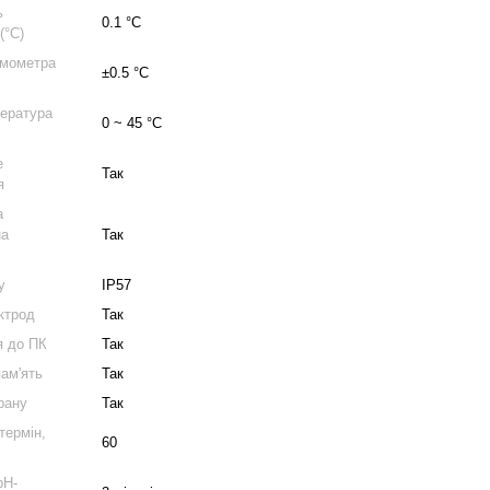
ь
0.1 °C
(°C)
рмометра
±0.5 °C
пература
0 ~ 45 °C
е
Так
я
а
на
Так
у
IP57
ктрод
Так
я до ПК
Так
ам'ять
Так
крану
Так
термін,
60
pH-