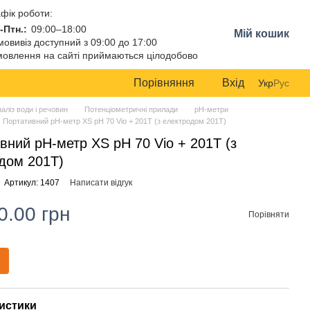
фік роботи:
-Птн.:
09:00–18:00
Мій кошик
овивіз доступний з 09:00 до 17:00
овлення на сайті приймаються цілодобово
Порівняння
Вхід
Укр
Рус
аліз води і речовин
Потенціометричні прилади
pH-метри
Портативний pH-метр XS pH 70 Vio + 201T (з електродом 201T)
вний pH-метр XS pH 70 Vio + 201T (з
дом 201T)
Артикул: 1407
Написати відгук
0.00 грн
Порівняти
истики