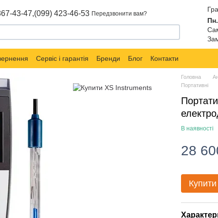
Гра
867-43-47,
(099) 423-46-53
Передзвонити вам?
Пн.
Сам
Зам
овернення
Сервіс і гарантія
Бренди
Блог
Контакти
Головна
Ан
Портативні
Портати
електро
В наявності
28 60
Купити
Характер