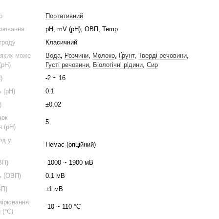
р
Портативний
ірювання
pH, mV (pH), ОВП, Temp
ктроду
Класичний
 яких може
Вода
,
Розчини
,
Молоко
,
Ґрунт
,
Тверді речовини
,
(pH)
Густі речовини
,
Біологічні рідини
,
Сир
)
-2 ~ 16
 (pH)
0.1
)
±0.02
чок
5
я (pH)
од у
Немає (опційний)
ВП)
-1000 ~ 1900 мВ
ь (ОВП)
0.1 мВ
ВП)
±1 мВ
мірювання
-10 ~ 110 °C
 (°C)