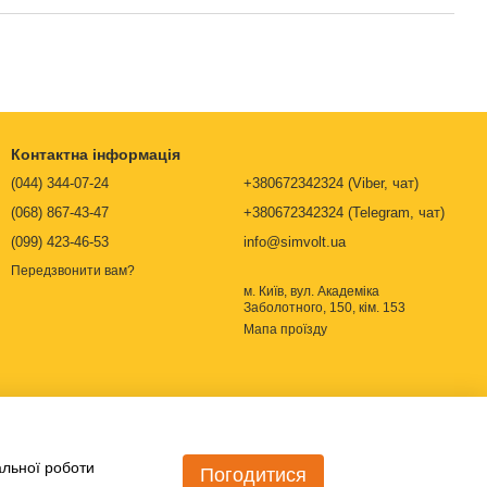
Контактна інформація
(044) 344-07-24
+380672342324 (Viber, чат)
(068) 867-43-47
+380672342324 (Telegram, чат)
(099) 423-46-53
info@simvolt.ua
Передзвонити вам?
м. Київ, вул. Академіка
Заболотного, 150, кім. 153
Мапа проїзду
альної роботи
Погодитися