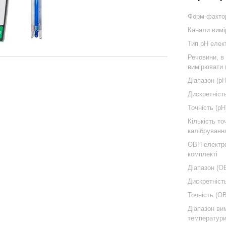
Форм-факто
Канали вим
Тип pH еле
Речовини, в
вимірювати 
Діапазон (pH
Дискретність
Точність (pH
Кількість то
калібруванн
ОВП-електр
комплекті
Діапазон (О
Дискретніст
Точність (О
Діапазон ви
температури