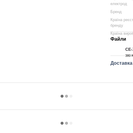
електрод
Бренд
Країна реєст
бренду
Країна виро
Файли
CE-
380 
PDF
Доставка