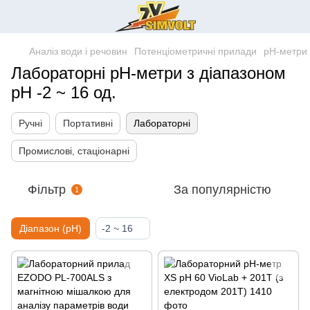
Аналіз води і речовин
Потенціометричні прилади
pH-метри
Лабораторні pH-метри з діапазоном
pH -2 ~ 16 од.
Ручні
Портативні
Лабораторні
Промислові, стаціонарні
Фільтр
За популярністю
1
Діапазон (pH)
-2 ~ 16