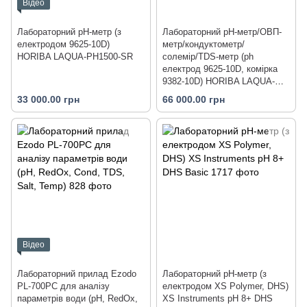
Відео
Лабораторний pH-метр (з
Лабораторний pH-метр/ОВП-
електродом 9625-10D)
метр/кондуктометр/
HORIBA LAQUA-PH1500-SR
солемір/TDS-метр (ph
електрод 9625‐10D, комірка
9382‐10D) HORIBA LAQUA-
PC1500-SR
33 000.00 грн
66 000.00 грн
Відео
Лабораторний прилад Ezodo
Лабораторний pH-метр (з
PL-700PC для аналізу
електродом XS Polymer, DHS)
параметрів води (рН, RedOx,
XS Instruments pH 8+ DHS