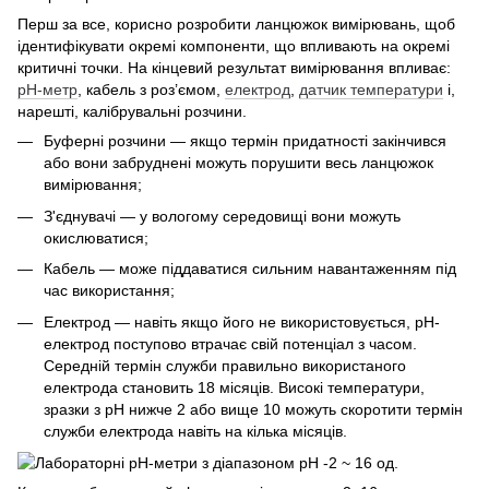
Перш за все, корисно розробити ланцюжок вимірювань, щоб
ідентифікувати окремі компоненти, що впливають на окремі
критичні точки. На кінцевий результат вимірювання впливає:
pH-метр
, кабель з роз’ємом,
електрод
,
датчик температури
і,
нарешті, калібрувальні розчини.
Буферні розчини — якщо термін придатності закінчився
або вони забруднені можуть порушити весь ланцюжок
вимірювання;
З'єднувачі — у вологому середовищі вони можуть
окислюватися;
Кабель — може піддаватися сильним навантаженням під
час використання;
Електрод — навіть якщо його не використовується, pH-
електрод поступово втрачає свій потенціал з часом.
Середній термін служби правильно використаного
електрода становить 18 місяців. Високі температури,
зразки з pH нижче 2 або вище 10 можуть скоротити термін
служби електрода навіть на кілька місяців.