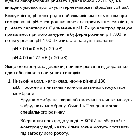
Купити лабораторний ph-метр з діапазоном -2~16 од. на
вигідних умовах пропонує інтернет-маркет https://simvolt.ua/.
Безсумнівно, ph електрод є найважливішим елементом при
вимірюванні. pH-електрод виявляє електричну інтенсивність, а
pH-метр перетворює її у значення pH. Якщо електрод працює
правильно, при його занурені в буферні розчини pH 7.00, а
потім у розчин pH 4.00 Ви зчитаєте наступні значення:
pH 7.00 = 0 мВ (± 20 мВ)
pH 4.00 = 177 мВ (± 20 мВ)
Якщо електрод має дефекти, при вимірюванні відобразиться
один або кілька з наступних випадків:
Низький нахил, наприклад, нижче різниці 130
мВ. Проблеми з низьким нахилом зазвичай стосуються
мембрани.
Брудна мембрана: жирні або масляні залишки можуть
забруднити мембрану. Очистіть її за допомогою
спеціального розчину.
Зберігання електрода у воді: НІКОЛИ не зберігайте
електрод у воді, навіть кілька годин можуть поставити
під загрозу його роботу.