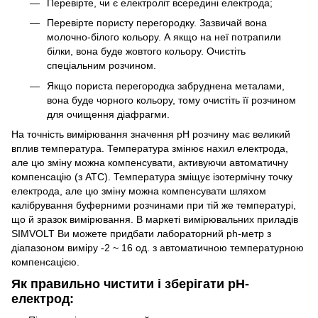
Перевірте, чи є електроліт всередині електрода;
Перевірте пористу перегородку. Зазвичай вона
молочно-білого кольору. А якщо на неї потрапили
білки, вона буде жовтого кольору. Очистіть
спеціальним розчином.
Якщо пориста перегородка забруднена металами,
вона буде чорного кольору, тому очистіть її розчином
для очищення діафрагми.
На точність вимірювання значення pH розчину має великий
вплив температура. Температура змінює нахил електрода,
але цю зміну можна компенсувати, активуючи автоматичну
компенсацію (з ATC). Температура зміщує ізотермічну точку
електрода, але цю зміну можна компенсувати шляхом
калібрування буферними розчинами при тій же температурі,
що й зразок вимірювання. В маркеті вимірювальних приладів
SIMVOLT Ви можете придбати лабораторний ph-метр з
діапазоном виміру -2 ~ 16 од. з автоматичною температурною
компенсацією.
Як правильно чистити і зберігати рН-
електрод: