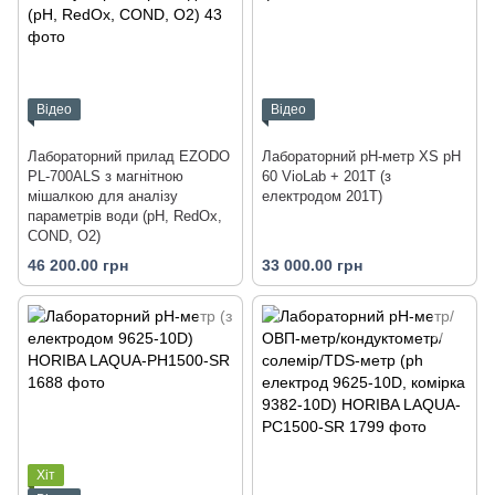
Відео
Відео
Лабораторний прилад EZODO
Лабораторний pH-метр XS pH
PL-700ALS з магнітною
60 VioLab + 201T (з
мішалкою для аналізу
електродом 201T)
параметрів води (рН, RedOx,
COND, O2)
46 200.00 грн
33 000.00 грн
Хіт