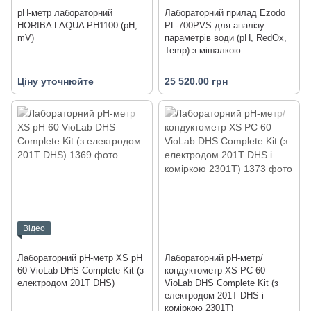
pH-метр лабораторний
Лабораторний прилад Ezodo
HORIBA LAQUA PH1100 (pH,
PL-700PVS для аналізу
mV)
параметрів води (рН, RedOx,
Temp) з мішалкою
Ціну уточнюйте
25 520.00 грн
Відео
Лабораторний pH-метр XS pH
Лабораторний pH-метр/
60 VioLab DHS Complete Kit (з
кондуктометр XS PC 60
електродом 201T DHS)
VioLab DHS Complete Kit (з
електродом 201T DHS і
коміркою 2301T)