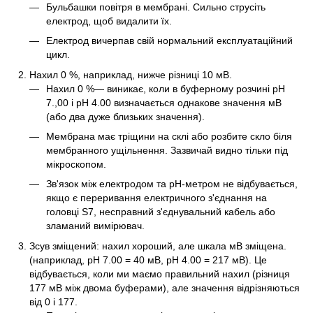
Бульбашки повітря в мембрані. Сильно струсіть
електрод, щоб видалити їх.
Електрод вичерпав свій нормальний експлуатаційний
цикл.
Нахил 0 %, наприклад, нижче різниці 10 мВ.
Нахил 0 %— виникає, коли в буферному розчині pH
7.,00 і pH 4.00 визначається однакове значення мВ
(або два дуже близьких значення).
Мембрана має тріщини на склі або розбите скло біля
мембранного ущільнення. Зазвичай видно тільки під
мікроскопом.
Зв'язок між електродом та рН-метром не відбувається,
якщо є переривання електричного з'єднання на
головці S7, несправний з'єднувальний кабель або
зламаний вимірювач.
Зсув зміщений: нахил хороший, але шкала мВ зміщена.
(наприклад, pH 7.00 = 40 мВ, pH 4.00 = 217 мВ). Це
відбувається, коли ми маємо правильний нахил (різниця
177 мВ між двома буферами), але значення відрізняються
від 0 і 177.