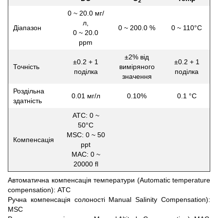
2
0 ~ 20.0 мг/
л,
Діапазон
0 ~ 200.0 %
0 ~ 110°С
0 ~ 20.0
ppm
±2% від
±0.2 + 1
±0.2 + 1
Точність
виміряного
поділка
поділка
значення
Роздільна
0.01 мг/л
0.10%
0.1 °С
здатність
ATC: 0 ~
50°С
MSC: 0 ~ 50
Компенсація
ppt
MAC: 0 ~
20000 fl
Автоматична компенсація температури (Аutomatic temperature
compensation): АТС
Ручна компенсація солоності Manual Salinity Compensation):
MSC