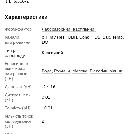
Коробка
Характеристики
Форм-фактор
Лабораторний (настільний)
Канали
pH, mV (pH), ОВП, Cond, TDS, Salt, Temp,
вимірювання
DO
Тип pH
Класичний
електроду
Речовини, в
яких може
Вода
,
Розчини
,
Молоко
,
Біологічні рідини
вимірювати
(pH)
Діапазон (pH)
-2 ~ 16
Дискретність
0.01
(pH)
Точність (pH)
±0.01
Кількість точок
калібрування
2
(pH)