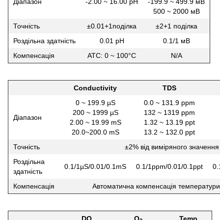
Діапазон
-2.00 ~ 16.00 pH
-199.9 ~ 499.9 мВ
500 ~ 2000 мВ
Точність
±0.01+1поділка
±2+1 поділка
Роздільна здатність
0.01 рН
0.1/1 мВ
Компенсація
АТС: 0 ~ 100°С
N/A
Conductivity
TDS
0 ~ 199.9 µS
0.0 ~ 131.9 ppm
200 ~ 1999 µS
132 ~ 1319 ppm
Діапазон
2.00 ~ 19.99 mS
1.32 ~ 13.19 ppt
20.0~200.0 mS
13.2 ~ 132.0 ppt
Точність
±2% від виміряного значення
Роздільна
0.1/1µS/0.01/0.1mS
0.1/1ppm/0.01/0.1ppt
0.
здатність
Компенсація
Автоматична компенсація температури:
DO
О
Temp