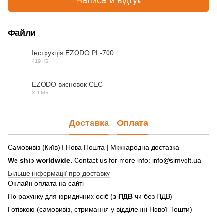
Написати відгук
Файли
Інструкція EZODO PL-700
419 КБ
PDF
EZODO висновок СЕС
3.4 МБ
PDF
Доставка
Оплата
Самовивіз (Київ) І Нова Пошта | Міжнародна доставка
We ship worldwide.
Contact us for more info: info@simvolt.ua
Більше інформації про доставку
Онлайн оплата на сайті
По рахунку для юридичних осіб (
з ПДВ
чи без ПДВ)
Готівкою (самовивіз, отримання у відділенні Нової Пошти)