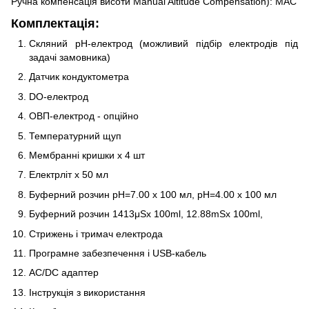
Ручна компенсація висоти Manual Altitude Compensation): MAC
Комплектація:
Скляний рН-електрод (можливий підбір електродів під
задачі замовника)
Датчик кондуктометра
DO-електрод
ОВП-електрод - опційно
Температурний щуп
Мембранні кришки х 4 шт
Електрліт х 50 мл
Буферний розчин рН=7.00 х 100 мл, рН=4.00 х 100 мл
Буферний розчин 1413μSx 100ml, 12.88mSx 100ml,
Стрижень і тримач електрода
Програмне забезпечення і USB-кабель
AC/DC адаптер
Інструкція з використання