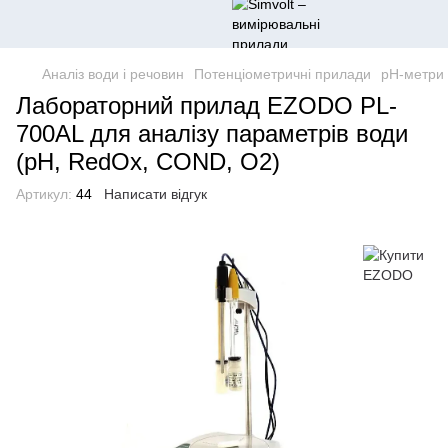
Аналіз води і речовин
Потенціометричні прилади
pH-метри
Лабораторний прилад EZODO PL-
700AL для аналізу параметрів води
(рН, RedOx, COND, O2)
Артикул:
44
Написати відгук