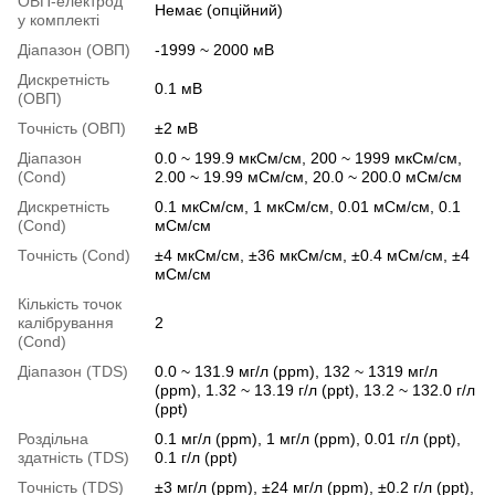
ОВП-електрод
Немає (опційний)
у комплекті
Діапазон (ОВП)
-1999 ~ 2000 мВ
Дискретність
0.1 мВ
(ОВП)
Точність (ОВП)
±2 мВ
Діапазон
0.0 ~ 199.9 мкСм/см, 200 ~ 1999 мкСм/см,
(Cond)
2.00 ~ 19.99 мСм/см, 20.0 ~ 200.0 мСм/см
Дискретність
0.1 мкСм/см, 1 мкСм/см, 0.01 мСм/см, 0.1
(Cond)
мСм/см
Точність (Cond)
±4 мкСм/см, ±36 мкСм/см, ±0.4 мСм/см, ±4
мСм/см
Кількість точок
калібрування
2
(Cond)
Діапазон (TDS)
0.0 ~ 131.9 мг/л (ppm), 132 ~ 1319 мг/л
(ppm), 1.32 ~ 13.19 г/л (ppt), 13.2 ~ 132.0 г/л
(ppt)
Роздільна
0.1 мг/л (ppm), 1 мг/л (ppm), 0.01 г/л (ppt),
здатність (TDS)
0.1 г/л (ppt)
Точність (TDS)
±3 мг/л (ppm), ±24 мг/л (ppm), ±0.2 г/л (ppt),