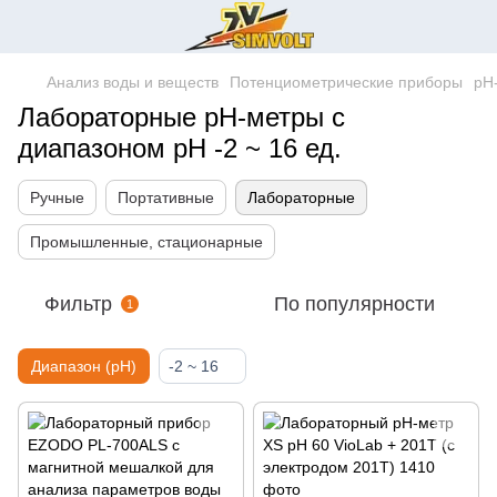
Анализ воды и веществ
Потенциометрические приборы
pH
Лабораторные pH-метры с
диапазоном pH -2 ~ 16 ед.
Ручные
Портативные
Лабораторные
Промышленные, стационарные
Фильтр
По популярности
1
Диапазон (pH)
-2 ~ 16