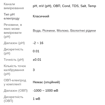
Канали
pH, mV (pH), ОВП, Cond, TDS, Salt, Temp
вимірювання
Тип pH
Класичний
електроду
Речовини, в
яких може
Вода
,
Розчини
,
Молоко
,
Біологічні рідини
вимірювати
(pH)
Діапазон (pH)
-2 ~ 16
Дискретність
0.01
(pH)
Точність (pH)
±0.01
Кількість точок
калібрування
3
(pH)
ОВП-електрод
Немає (опційний)
у комплекті
Діапазон (ОВП)
-1000 ~ 1000 мВ
Дискретність
1 мВ
(ОВП)