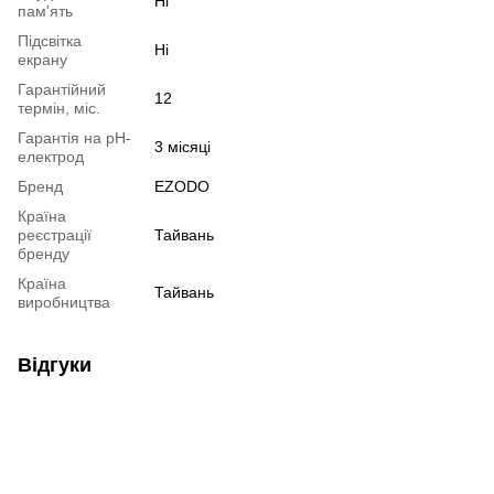
Ні
пам'ять
Підсвітка
Ні
екрану
Гарантійний
12
термін, міс.
Гарантія на pH-
3 місяці
електрод
Бренд
EZODO
Країна
реєстрації
Тайвань
бренду
Країна
Тайвань
виробництва
Відгуки