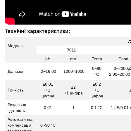
Технічні характеристики:
7
Модель
7011
рН
mV
Temp
Cond
0~90
0~2000µ
Діапазон
-2~16.00
-1000~1000
°C
2.00~20.00
±0.01
±0.2
±2
Точність
+1
+1
+1 цифра
цифра
цифра
Роздільна
0.01
1
0.1 °C
1 µS/0.01
здатність
Автоматична
компенсація
0~90 °C