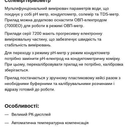
Солемір/Термометр
Мультифунціональний вимірювач параметрів води, що
поєднує у собі pH метр, кондуктометр, солемір та TDS-метр.
Прилад можна додатково оснастити ОВП-електродом
(7000EO) для роботи в режимі ОВП-метр.
Прилади серії 7200 мають прогресивну електронну
вимірювальну частину, що забезпечує швидкість та
стабільність вимірювань.
Для переходу з режиму pH-метр у режим кондуктометр
потрібно замінити pH-електрод на кондуктометричну комірку.
При цьому, перекалібровувати прилад не потрібно, калібровка
зберігається.
Прилад постачається у зручному пластиковому кейсі разом з
необхідними буферними та калібрувальними розчинами і
відразу готовий до роботи.
Особливості:
Великий РК-дисплей
Автоматична температурна компенсація