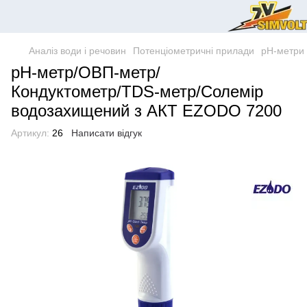
Аналіз води і речовин
Потенціометричні прилади
pH-метри
рН-метр/ОВП-метр/
Кондуктометр/TDS-метр/Солемір
водозахищений з АКТ EZODO 7200
Артикул:
26
Написати відгук