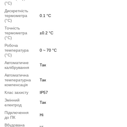
(°C)
Дискретність
термометра
0.1 °C
(°C)
Точність
термометра
±0.2 °C
(°C)
Робоча
температура
0 ~ 70 °C
(°C)
Автоматичне
Так
калібрування
Автоматична
температурна
Так
компенсація
Клас захисту
IP57
Змінний
Так
електрод
Підключення
Ні
до ПК
Вбудована