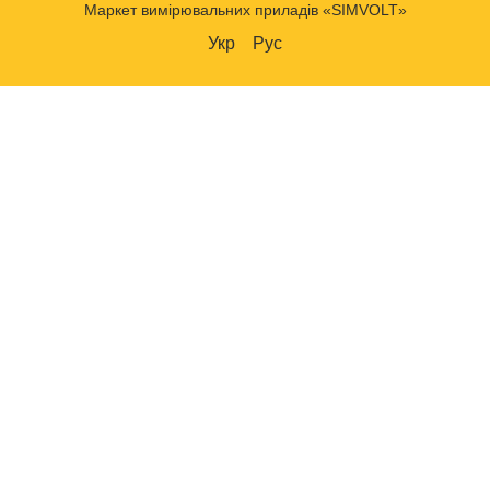
Маркет вимірювальних приладів «SIMVOLT»
Укр
Рус