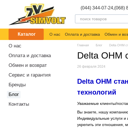
Перейти к основному контенту
(044) 344-07-24,
(068) 
Каталог
О нас
Оплата и доставка
Обмен и воз
О нас
Главная
Блог
Delta OHM с
Delta OHM 
Оплата и доставка
Обмен и возврат
26 февраля 2024
Сервис и гарантия
Delta OHM ста
Бренды
технологий
Блог
Уважаемые клиенты/поста
Контакты
Вы знаете, нашу компани
Индивидуальные услуги и 
укрепить эти отношения, 