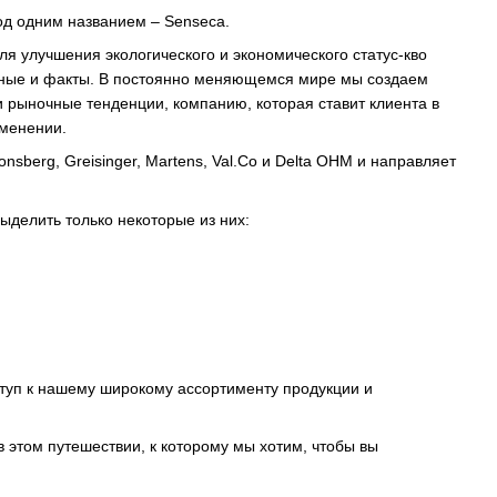
од одним названием – Senseca.
я улучшения экологического и экономического статус-кво
нные и факты. В постоянно меняющемся мире мы создаем
 рыночные тенденции, компанию, которая ставит клиента в
именении.
berg, Greisinger, Martens, Val.Co и Delta OHM и направляет
ыделить только некоторые из них:
ступ к нашему широкому ассортименту продукции и
 этом путешествии, к которому мы хотим, чтобы вы