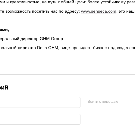
ми и креативностью, на пути к общей цели: более устойчивому раз
ите возможность посетить нас по адресу:
www.senseca.com
, это на
ями,
енеральный директор GHM Group
ральный директор Delta OHM, вице-президент бизнес-подразделен
рий
Войти с помощью