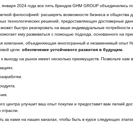
1 января 2024 года все пять брендов GHM GROUP объединились п
четкой философией: расширять возможности бизнеса и общества дл
ных технологических решений, предоставляющих достоверные да
 может быстро реагировать на ваши индивидуальные потребности и
помогает ему развиваться с помощью подхода, основанного на пр
ая компания, объединяющая многогранный и незаменимый опыт Hons
овой цели:
обеспечение устойчивого развития в будущем.
к выходу на рынок имеет несколько преимуществ. Позвольте нам в
вациях.
разработки.
родукта.
ния.
ого центра улучшит ваш опыт покупки и предоставит вам легкий до
 отрасли.
ь за нами на наших каналах, чтобы быть в курсе следующих этапов