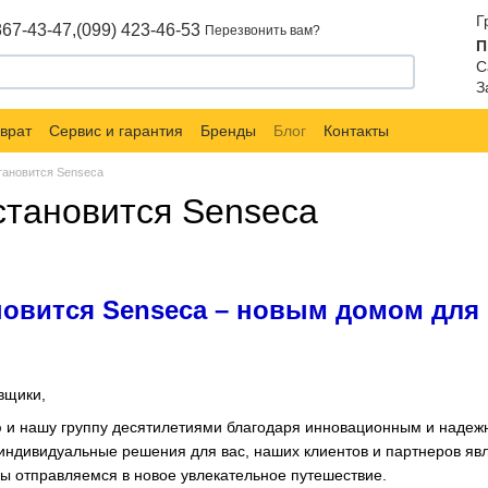
Г
867-43-47,
(099) 423-46-53
Перезвонить вам?
П
С
З
врат
Сервис и гарантия
Бренды
Блог
Контакты
тановится Senseca
становится Senseca
новится Senseca – новым домом дл
вщики,
ю и нашу группу десятилетиями благодаря инновационным и наде
индивидуальные решения для вас, наших клиентов и партнеров яв
мы отправляемся в новое увлекательное путешествие.