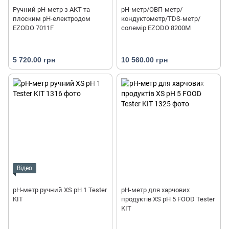
Ручний pH-метр з АКТ та
pH-метр/ОВП-метр/
плоским рН-електродом
кондуктометр/TDS-метр/
EZODO 7011F
солемір EZODO 8200M
5 720.00 грн
10 560.00 грн
Відео
pH-метр ручний XS pH 1 Tester
pH-метр для харчових
KIT
продуктів XS pH 5 FOOD Tester
KIT