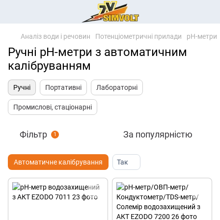
Аналіз води і речовин
Потенціометричні прилади
pH-метри
Ручні pH-метри з автоматичним
калібруванням
Ручні
Портативні
Лабораторні
Промислові, стаціонарні
Фільтр
За популярністю
1
Автоматичне калібрування
Так