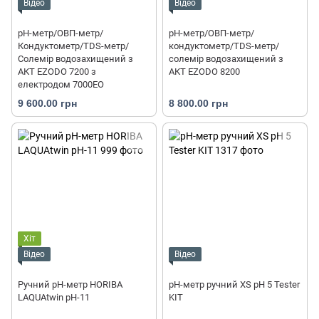
Відео
Відео
рН-метр/ОВП-метр/
pH-метр/ОВП-метр/
Кондуктометр/TDS-метр/
кондуктометр/TDS-метр/
Солемір водозахищений з
солемір водозахищений з
АКТ EZODO 7200 з
АКТ EZODO 8200
електродом 7000EO
9 600.00 грн
8 800.00 грн
Хіт
Відео
Відео
Ручний рН-метр HORIBA
pH-метр ручний XS pH 5 Tester
LAQUAtwin pH-11
KIT