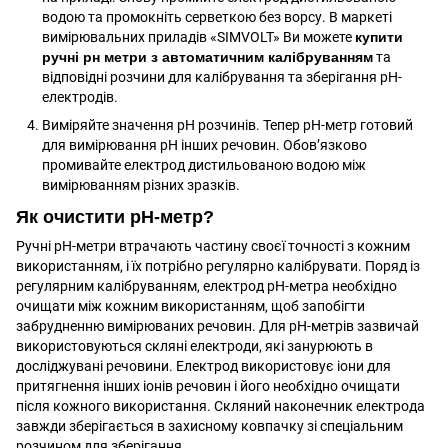
водою та промокніть серветкою без ворсу. В маркеті
вимірювальних приладів «SIMVOLT» Ви можете
купити
ручні рн метри з автоматичним калібруванням
та
відповідні розчини для калібрування та зберігання рН-
електродів.
Виміряйте значення рН розчинів. Тепер pH-метр готовий
для вимірювання pH інших речовин. Обов’язково
промивайте електрод дистильованою водою між
вимірюванням різних зразків.
Як очистити рН-метр?
Ручні рН-метри втрачають частину своєї точності з кожним
використанням, і їх потрібно регулярно калібрувати. Поряд із
регулярним калібруванням, електрод pH-метра необхідно
очищати між кожним використанням, щоб запобігти
забрудненню вимірюваних речовин. Для pH-метрів зазвичай
використовуються скляні електроди, які занурюють в
досліджувані речовини. Електрод використовує іони для
притягнення інших іонів речовин і його необхідно очищати
після кожного використання. Скляний наконечник електрода
завжди зберігається в захисному ковпачку зі спеціальним
розчином для зберігання.