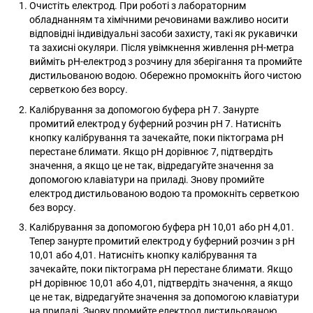
Очистіть електрод. При роботі з лабораторним
обладнанням та хімічними речовинами важливо носити
відповідні індивідуальні засоби захисту, такі як рукавички
та захисні окуляри. Після увімкнення живлення pH-метра
вийміть pH-електрод з розчину для зберігання та промийте
дистильованою водою. Обережно промокніть його чистою
серветкою без ворсу.
Калібрування за допомогою буфера pH 7. Занурте
промитий електрод у буферний розчин pH 7. Натисніть
кнопку калібрування та зачекайте, поки піктограма pH
перестане блимати. Якщо рН дорівнює 7, підтвердіть
значення, а якщо це не так, відредагуйте значення за
допомогою клавіатури на приладі. Знову промийте
електрод дистильованою водою та промокніть серветкою
без ворсу.
Калібрування за допомогою буфера pH 10,01 або pH 4,01.
Тепер занурте промитий електрод у буферний розчин з pH
10,01 або 4,01. Натисніть кнопку калібрування та
зачекайте, поки піктограма pH перестане блимати. Якщо
рН дорівнює 10,01 або 4,01, підтвердіть значення, а якщо
це не так, відредагуйте значення за допомогою клавіатури
на приладі. Знову промийте електрод дистильованою