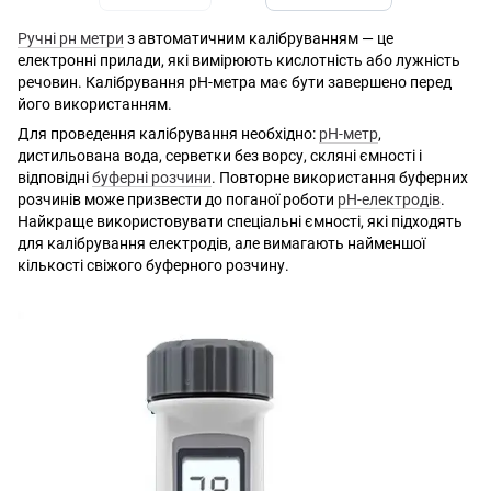
Ручні рн метри
з автоматичним калібруванням — це
електронні прилади, які вимірюють кислотність або лужність
речовин. Калібрування pH-метра має бути завершено перед
його використанням.
Для проведення калібрування необхідно:
рН-метр
,
дистильована вода, серветки без ворсу, скляні ємності і
відповідні
буферні розчини
. Повторне використання буферних
розчинів може призвести до поганої роботи
pH-електродів
.
Найкраще використовувати спеціальні ємності, які підходять
для калібрування електродів, але вимагають найменшої
кількості свіжого буферного розчину.