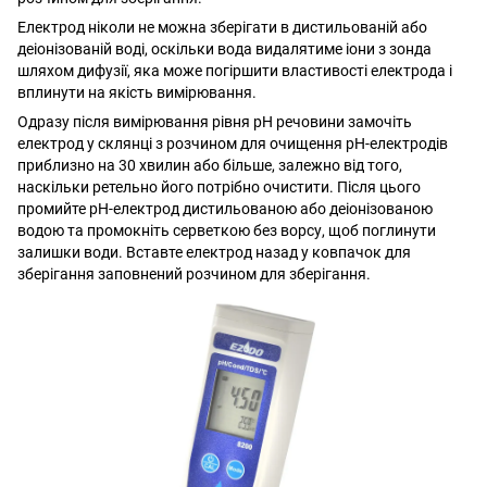
Електрод ніколи не можна зберігати в дистильованій або
деіонізованій воді, оскільки вода видалятиме іони з зонда
шляхом дифузії, яка може погіршити властивості електрода і
вплинути на якість вимірювання.
Одразу після вимірювання рівня pH речовини замочіть
електрод у склянці з розчином для очищення pH-електродів
приблизно на 30 хвилин або більше, залежно від того,
наскільки ретельно його потрібно очистити. Після цього
промийте рН-електрод дистильованою або деіонізованою
водою та промокніть серветкою без ворсу, щоб поглинути
залишки води. Вставте електрод назад у ковпачок для
зберігання заповнений розчином для зберігання.