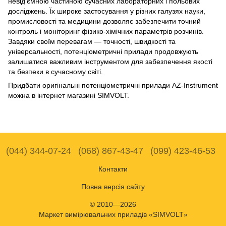
невід'ємною частиною сучасних лабораторних і польових
досліджень. Їх широке застосування у різних галузях науки,
промисловості та медицини дозволяє забезпечити точний
контроль і моніторинг фізико-хімічних параметрів розчинів.
Завдяки своїм перевагам — точності, швидкості та
універсальності, потенціометричні прилади продовжують
залишатися важливим інструментом для забезпечення якості
та безпеки в сучасному світі.
Придбати оригінальні потенціометричні прилади AZ-Instrument
можна в інтернет магазині SIMVOLT.
(044) 344-07-24
(068) 867-43-47
(099) 423-46-53
Контакти
Повна версія сайту
© 2010—2026
Маркет вимірювальних приладів «SIMVOLT»