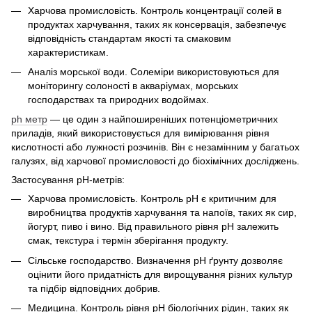
Харчова промисловість. Контроль концентрації солей в
продуктах харчування, таких як консервація, забезпечує
відповідність стандартам якості та смаковим
характеристикам.
Аналіз морської води. Солеміри використовуються для
моніторингу солоності в акваріумах, морських
господарствах та природних водоймах.
ph метр
— це один з найпоширеніших потенціометричних
приладів, який використовується для вимірювання рівня
кислотності або лужності розчинів. Він є незамінним у багатьох
галузях, від харчової промисловості до біохімічних досліджень.
Застосування pH-метрів:
Харчова промисловість. Контроль pH є критичним для
виробництва продуктів харчування та напоїв, таких як сир,
йогурт, пиво і вино. Від правильного рівня pH залежить
смак, текстура і термін зберігання продукту.
Сільське господарство. Визначення pH ґрунту дозволяє
оцінити його придатність для вирощування різних культур
та підбір відповідних добрив.
Медицина. Контроль рівня pH біологічних рідин, таких як