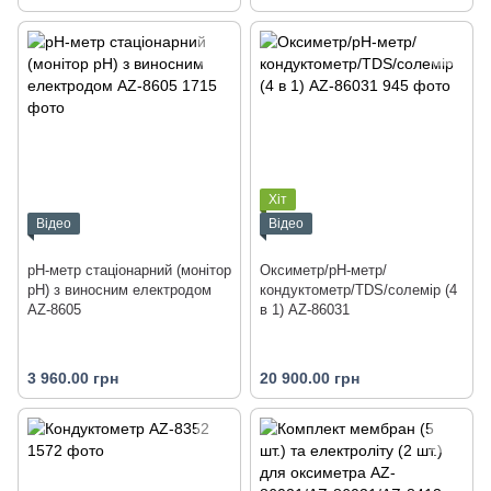
Хіт
Відео
Відео
pH-метр стаціонарний (монітор
Оксиметр/рН-метр/
pH) з виносним електродом
кондуктометр/TDS/солемір (4
AZ-8605
в 1) AZ-86031
3 960.00 грн
20 900.00 грн