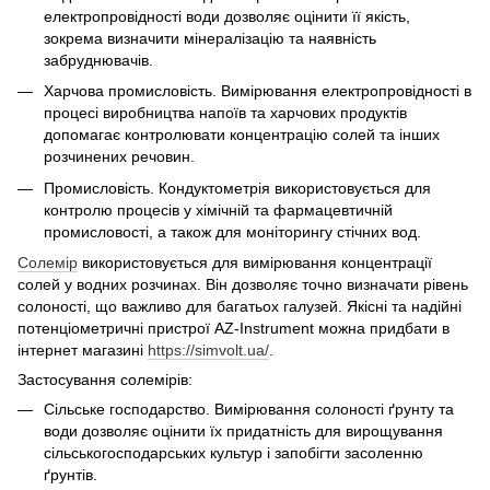
електропровідності води дозволяє оцінити її якість,
зокрема визначити мінералізацію та наявність
забруднювачів.
Харчова промисловість. Вимірювання електропровідності в
процесі виробництва напоїв та харчових продуктів
допомагає контролювати концентрацію солей та інших
розчинених речовин.
Промисловість. Кондуктометрія використовується для
контролю процесів у хімічній та фармацевтичній
промисловості, а також для моніторингу стічних вод.
Солемір
використовується для вимірювання концентрації
солей у водних розчинах. Він дозволяє точно визначати рівень
солоності, що важливо для багатьох галузей. Якісні та надійні
потенціометричні пристрої AZ-Instrument можна придбати в
інтернет магазині
https://simvolt.ua/
.
Застосування солемірів:
Сільське господарство. Вимірювання солоності ґрунту та
води дозволяє оцінити їх придатність для вирощування
сільськогосподарських культур і запобігти засоленню
ґрунтів.