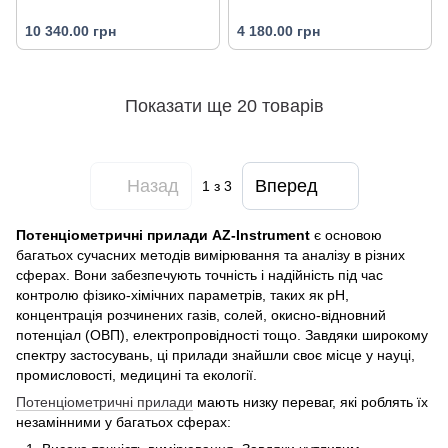
10 340.00 грн
4 180.00 грн
Показати ще 20 товарів
Назад
Вперед
1
з 3
Потенціометричні прилади AZ-Instrument
є основою
багатьох сучасних методів вимірювання та аналізу в різних
сферах. Вони забезпечують точність і надійність під час
контролю фізико-хімічних параметрів, таких як pH,
концентрація розчинених газів, солей, окисно-відновний
потенціал (ОВП), електропровідності тощо. Завдяки широкому
спектру застосувань, ці прилади знайшли своє місце у науці,
промисловості, медицині та екології.
Потенціометричні прилади
мають низку переваг, які роблять їх
незамінними у багатьох сферах: