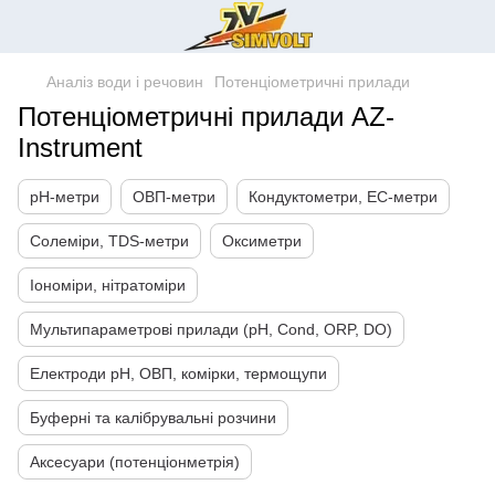
Аналіз води і речовин
Потенціометричні прилади
Потенціометричні прилади AZ-
Instrument
pH-метри
ОВП-метри
Кондуктометри, EC-метри
Солеміри, TDS-метри
Оксиметри
Іономіри, нітратоміри
Мультипараметрові прилади (pH, Cond, ORP, DO)
Електроди pH, ОВП, комірки, термощупи
Буферні та калібрувальні розчини
Аксесуари (потенціонметрія)