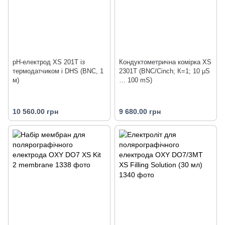
pH-електрод XS 201T із
Кондуктометрична комірка XS
термодатчиком і DHS (BNC, 1
2301T (BNC/Cinch; К=1; 10 μS
м)
… 100 mS)
10 560.00 грн
9 680.00 грн