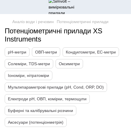
Аналіз води і речовин
Потенціометричні прилади
Потенціометричні прилади XS
Instruments
pH-метри
ОВП-метри
Кондуктометри, EC-метри
Солеміри, TDS-метри
Оксиметри
Іономіри, нітратоміри
Мультипараметрові прилади (pH, Cond, ORP, DO)
Електроди pH, ОВП, комірки, термощупи
Буферні та калібрувальні розчини
Аксесуари (потенціонметрія)