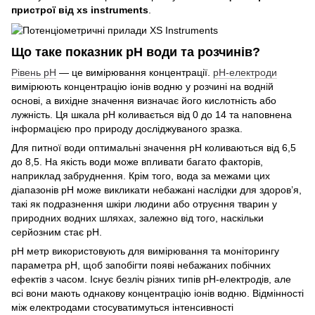
пристрої від xs instruments
.
Що таке показник рН води та розчинів?
Рівень pH
— це вимірювання концентрації.
рН-електроди
вимірюють концентрацію іонів водню у розчині на водній
основі, а вихідне значення визначає його кислотність або
лужність. Ця шкала рН коливається від 0 до 14 та наповнена
інформацією про природу досліджуваного зразка.
Для питної води оптимальні значення рН коливаються від 6,5
до 8,5. На якість води може впливати багато факторів,
наприклад забруднення. Крім того, вода за межами цих
діапазонів рН може викликати небажані наслідки для здоров’я,
такі як подразнення шкіри людини або отруєння тварин у
природних водних шляхах, залежно від того, наскільки
серйозним стає рН.
рН метр використовують для вимірювання та моніторингу
параметра рН, щоб запобігти появі небажаних побічних
ефектів з часом. Існує безліч різних типів pH-електродів, але
всі вони мають однакову концентрацію іонів водню. Відмінності
між електродами стосуватимуться інтенсивності