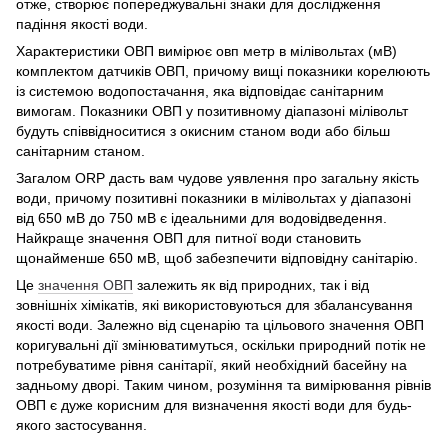
отже, створює попереджувальні знаки для дослідження
падіння якості води.
Характеристики ОВП вимірює овп метр в мілівольтах (мВ)
комплектом датчиків ОВП, причому вищі показники корелюють
із системою водопостачання, яка відповідає санітарним
вимогам. Показники ОВП у позитивному діапазоні мілівольт
будуть співвідноситися з окисним станом води або більш
санітарним станом.
Загалом ORP дасть вам чудове уявлення про загальну якість
води, причому позитивні показники в мілівольтах у діапазоні
від 650 мВ до 750 мВ є ідеальними для водовідведення.
Найкраще значення ОВП для питної води становить
щонайменше 650 мВ, щоб забезпечити відповідну санітарію.
Це
значення ОВП
залежить як від природних, так і від
зовнішніх хімікатів, які використовуються для збалансування
якості води. Залежно від сценарію та цільового значення ОВП
коригувальні дії змінюватимуться, оскільки природний потік не
потребуватиме рівня санітарії, який необхідний басейну на
задньому дворі. Таким чином, розуміння та вимірювання рівнів
ОВП є дуже корисним для визначення якості води для будь-
якого застосування.