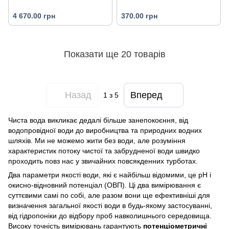
4 670.00 грн
370.00 грн
Показати ще 20 товарів
Назад
Вперед
1
з 5
Чиста вода викликає дедалі більше занепокоєння, від
водопровідної води до виробництва та природних водних
шляхів. Ми не можемо жити без води, але розуміння
характеристик потоку чистої та забрудненої води швидко
проходить повз нас у звичайних повсякденних турботах.
Два параметри якості води, які є найбільш відомими, це pH і
окисно-відновний потенціал (ОВП). Ці два вимірювання є
суттєвими самі по собі, але разом вони ще ефективніші для
визначення загальної якості води в будь-якому застосуванні,
від гідропоніки до відбору проб навколишнього середовища.
Високу точність вимірювань гарантують
потенціометричні