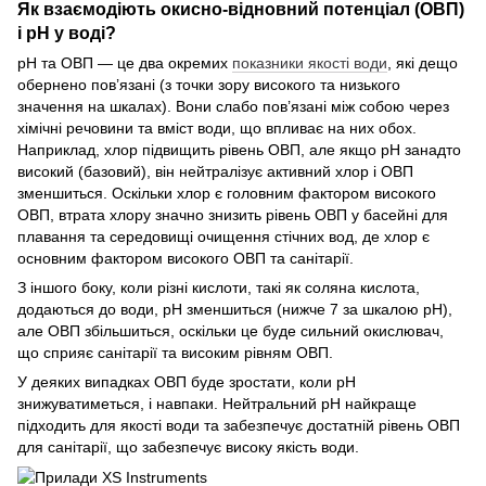
Як взаємодіють окисно-відновний потенціал (ОВП)
і рН у воді?
рН та ОВП — це два окремих
показники якості води
, які дещо
обернено пов’язані (з точки зору високого та низького
значення на шкалах). Вони слабо пов’язані між собою через
хімічні речовини та вміст води, що впливає на них обох.
Наприклад, хлор підвищить рівень ОВП, але якщо pH занадто
високий (базовий), він нейтралізує активний хлор і ОВП
зменшиться. Оскільки хлор є головним фактором високого
ОВП, втрата хлору значно знизить рівень ОВП у басейні для
плавання та середовищі очищення стічних вод, де хлор є
основним фактором високого ОВП та санітарії.
З іншого боку, коли різні кислоти, такі як соляна кислота,
додаються до води, рН зменшиться (нижче 7 за шкалою pH),
але ОВП збільшиться, оскільки це буде сильний окислювач,
що сприяє санітарії та високим рівням ОВП.
У деяких випадках ОВП буде зростати, коли pH
знижуватиметься, і навпаки. Нейтральний рН найкраще
підходить для якості води та забезпечує достатній рівень ОВП
для санітарії, що забезпечує високу якість води.