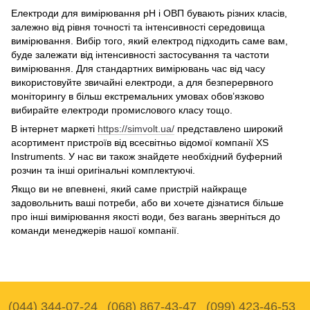
Електроди для вимірювання рН і ОВП бувають різних класів,
залежно від рівня точності та інтенсивності середовища
вимірювання. Вибір того, який електрод підходить саме вам,
буде залежати від інтенсивності застосування та частоти
вимірювання. Для стандартних вимірювань час від часу
використовуйте звичайні електроди, а для безперервного
моніторингу в більш екстремальних умовах обов’язково
вибирайте електроди промислового класу тощо.
В інтернет маркеті
https://simvolt.ua/
представлено широкий
асортимент пристроїв від всесвітньо відомої компанії XS
Instruments. У нас ви також знайдете необхідний буферний
розчин та інші оригінальні комплектуючі.
Якщо ви не впевнені, який саме пристрій найкраще
задовольнить ваші потреби, або ви хочете дізнатися більше
про інші вимірювання якості води, без вагань зверніться до
команди менеджерів нашої компанії.
(044) 344-07-24
(068) 867-43-47
(099) 423-46-53