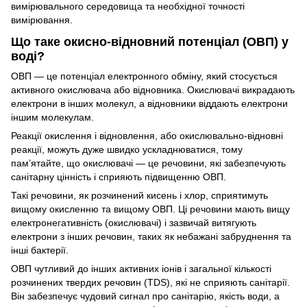
вимірювального середовища та необхідної точності
вимірювання.
Що таке окисно-відновний потенціал (ОВП) у
воді?
ОВП — це потенціал електронного обміну, який стосується
активного окислювача або відновника. Окислювачі викрадають
електрони в інших молекул, а відновники віддають електрони
іншим молекулам.
Реакції окислення і відновлення, або окислювально-відновні
реакції, можуть дуже швидко ускладнюватися, тому
пам’ятайте, що окислювачі — це речовини, які забезпечують
санітарну цінність і сприяють підвищенню ОВП.
Такі речовини, як розчинений кисень і хлор, сприятимуть
вищому окисленню та вищому ОВП. Ці речовини мають вищу
електронегативність (окислювачі) і зазвичай витягують
електрони з інших речовин, таких як небажані забруднення та
інші бактерії.
ОВП чутливий до інших активних іонів і загальної кількості
розчинених твердих речовин (TDS), які не сприяють санітарії.
Він забезпечує чудовий сигнал про санітарію, якість води, а