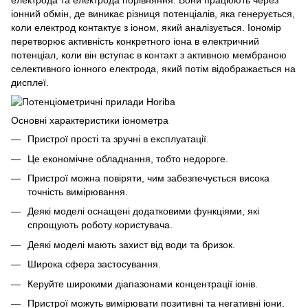
електрода та електрода порівняння. Вони працюють через
іонний обмін, де виникає різниця потенціалів, яка генерується,
коли електрод контактує з іоном, який аналізується. Іономір
перетворює активність конкретного іона в електричний
потенціал, коли він вступає в контакт з активною мембраною
селективного іонного електрода, який потім відображається на
дисплеї.
Основні характеристики іонометра
Пристрої прості та зручні в експлуатації.
Це економічне обладнання, тобто недороге.
Пристрої можна повіряти, чим забезпечується висока
точність вимірювання.
Деякі моделі оснащені додатковими функціями, які
спрощують роботу користувача.
Деякі моделі мають захист від води та бризок.
Широка сфера застосування.
Керуйте широкими діапазонами концентрації іонів.
Пристрої можуть вимірювати позитивні та негативні іони.