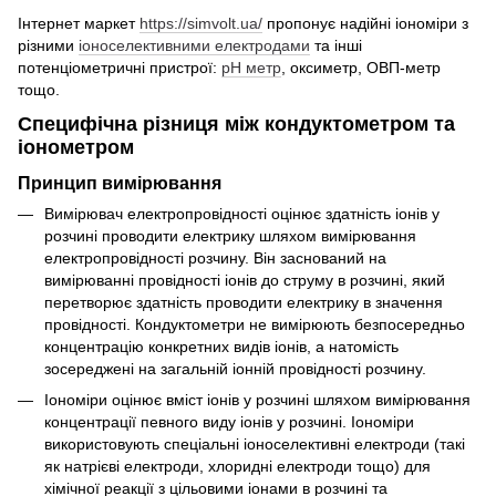
Інтернет маркет
https://simvolt.ua/
пропонує надійні іономіри з
різними
іоноселективними електродами
та інші
потенціометричні пристрої:
рН метр
, оксиметр, ОВП-метр
тощо.
Специфічна різниця між кондуктометром та
іонометром
Принцип вимірювання
Вимірювач електропровідності оцінює здатність іонів у
розчині проводити електрику шляхом вимірювання
електропровідності розчину. Він заснований на
вимірюванні провідності іонів до струму в розчині, який
перетворює здатність проводити електрику в значення
провідності. Кондуктометри не вимірюють безпосередньо
концентрацію конкретних видів іонів, а натомість
зосереджені на загальній іонній провідності розчину.
Іономіри оцінює вміст іонів у розчині шляхом вимірювання
концентрації певного виду іонів у розчині. Іономіри
використовують спеціальні іоноселективні електроди (такі
як натрієві електроди, хлоридні електроди тощо) для
хімічної реакції з цільовими іонами в розчині та