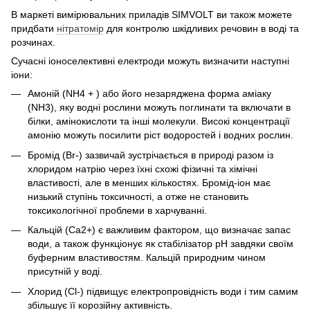
В маркеті вимірювальних приладів SIMVOLT ви також можете
придбати
нітратомір
для контролю шкідливих речовин в воді та
розчинах.
Сучасні іоноселективні електроди можуть визначити наступні
іони:
Амоній (NH4 + ) або його незаряджена форма аміаку
(NH3), яку водні рослини можуть поглинати та включати в
білки, амінокислоти та інші молекули. Високі концентрації
амонію можуть посилити ріст водоростей і водних рослин.
Бромід (Br-) зазвичай зустрічається в природі разом із
хлоридом натрію через їхні схожі фізичні та хімічні
властивості, але в менших кількостях. Бромід-іон має
низький ступінь токсичності, а отже не становить
токсикологічної проблеми в харчуванні.
Кальцій (Ca2+) є важливим фактором, що визначає запас
води, а також функціонує як стабілізатор pH завдяки своїм
буферним властивостям. Кальцій природним чином
присутній у воді.
Хлорид (Cl-) підвищує електропровідність води і тим самим
збільшує її корозійну активність.