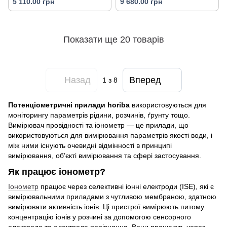
5 110.00 грн
9 680.00 грн
Показати ще 20 товарів
Назад
Вперед
1
з 8
Потенціометричні прилади horiba
використовуються для
моніторингу параметрів рідини, розчинів, ґрунту тощо.
Вимірювач провідності та іонометр — це прилади, що
використовуються для вимірювання параметрів якості води, і
між ними існують очевидні відмінності в принципі
вимірювання, об’єкті вимірювання та сфері застосування.
Як працює іонометр?
Іонометр
працює через селективні іонні електроди (ISE), які є
вимірювальними приладами з чутливою мембраною, здатною
вимірювати активність іонів. Ці пристрої вимірюють питому
концентрацію іонів у розчині за допомогою сенсорного