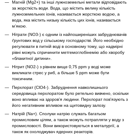
Магній (Mg2+) та інші лужноземельні метали відповідають
за жорсткість води. Вода, що містить велику кількість
лужноземельних іонів, називається жорсткою водою, а
вода, яка містить низьку кількість цих іонів, називається
м’якою.
Нітрати (NO3-) є одним із найпоширеніших забруднювачів
ґрунтових вод у сільському господарстві. Його необхідно
регулювати в питній воді в основному тому, що надмірні
рівні можуть спричинити метгемоглобінемію або хворобу
«блакитної дитини».
Нітрит (NO2-) з рівнем вище 0,75 ppm у воді може
викликати стрес у риб, а більше 5 ppm може бути
токсичним.
Перхлорат (ClO4-). Забруднення навколишнього
середовища перхлоратом було ретельно вивчено, оскільки
воно впливає на здоров’я людини. Перхлорат пов'язують з
його негативним впливом на щитовидну залозу.
Натрій (Na+). Сполуки натрію служать багатьом
промисловим цілям, а також можуть потрапляти у воду з
промисловості. Вони використовуються в металургії, а
також як охолоджувач ядерних реакторів.