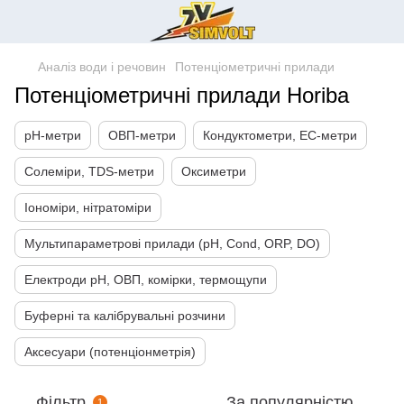
Аналіз води і речовин
Потенціометричні прилади
Потенціометричні прилади Horiba
pH-метри
ОВП-метри
Кондуктометри, EC-метри
Солеміри, TDS-метри
Оксиметри
Іономіри, нітратоміри
Мультипараметрові прилади (pH, Cond, ORP, DO)
Електроди pH, ОВП, комірки, термощупи
Буферні та калібрувальні розчини
Аксесуари (потенціонметрія)
Фільтр
За популярністю
1