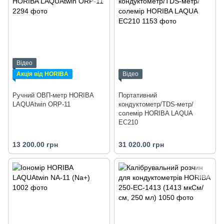
Відео
Акція від HORIBA
Відео
Ручний ОВП-метр HORIBA
Портативний
LAQUAtwin ORP‐11
кондуктометр/TDS-метр/
солемір HORIBA LAQUA
EC210
13 200.00 грн
31 020.00 грн