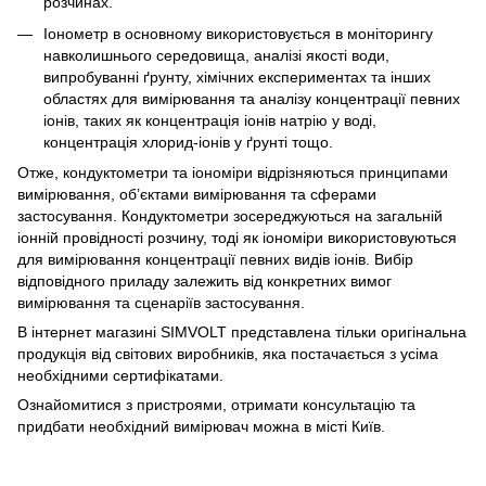
розчинах.
Іонометр в основному використовується в моніторингу
навколишнього середовища, аналізі якості води,
випробуванні ґрунту, хімічних експериментах та інших
областях для вимірювання та аналізу концентрації певних
іонів, таких як концентрація іонів натрію у воді,
концентрація хлорид-іонів у ґрунті тощо.
Отже, кондуктометри та іономіри відрізняються принципами
вимірювання, об’єктами вимірювання та сферами
застосування. Кондуктометри зосереджуються на загальній
іонній провідності розчину, тоді як іономіри використовуються
для вимірювання концентрації певних видів іонів. Вибір
відповідного приладу залежить від конкретних вимог
вимірювання та сценаріїв застосування.
В інтернет магазині SIMVOLT представлена тільки оригінальна
продукція від світових виробників, яка постачається з усіма
необхідними сертифікатами.
Ознайомитися з пристроями, отримати консультацію та
придбати необхідний вимірювач можна в місті Київ.