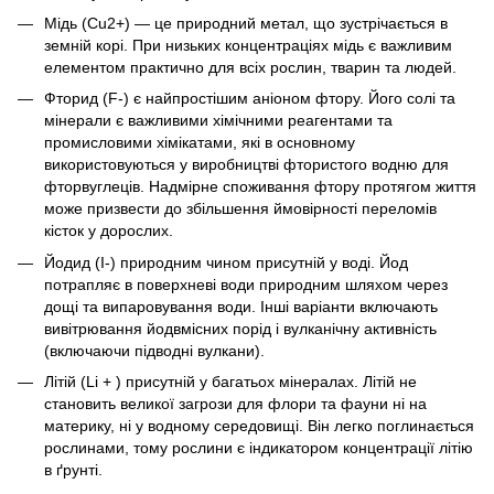
Мідь (Cu2+) — це природний метал, що зустрічається в
земній корі. При низьких концентраціях мідь є важливим
елементом практично для всіх рослин, тварин та людей.
Фторид (F-) є найпростішим аніоном фтору. Його солі та
мінерали є важливими хімічними реагентами та
промисловими хімікатами, які в основному
використовуються у виробництві фтористого водню для
фторвуглеців. Надмірне споживання фтору протягом життя
може призвести до збільшення ймовірності переломів
кісток у дорослих.
Йодид (I-) природним чином присутній у воді. Йод
потрапляє в поверхневі води природним шляхом через
дощі та випаровування води. Інші варіанти включають
вивітрювання йодвмісних порід і вулканічну активність
(включаючи підводні вулкани).
Літій (Li + ) присутній у багатьох мінералах. Літій не
становить великої загрози для флори та фауни ні на
материку, ні у водному середовищі. Він легко поглинається
рослинами, тому рослини є індикатором концентрації літію
в ґрунті.