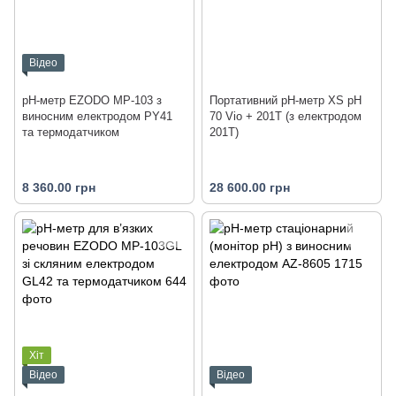
Відео
рН-метр EZODO MP-103 з
Портативний pH-метр XS pH
виносним електродом PY41
70 Vio + 201T (з електродом
та термодатчиком
201T)
8 360.00 грн
28 600.00 грн
Хіт
Відео
Відео