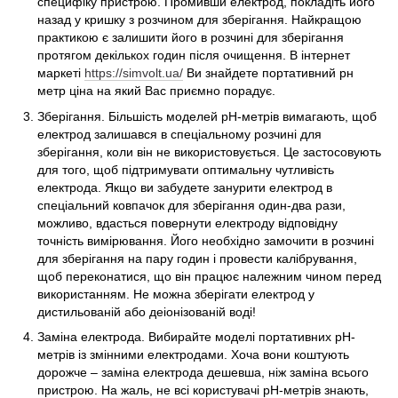
специфіку пристрою. Промивши електрод, покладіть його
назад у кришку з розчином для зберігання. Найкращою
практикою є залишити його в розчині для зберігання
протягом декількох годин після очищення. В інтернет
маркеті
https://simvolt.ua/
Ви знайдете портативний рн
метр ціна на який Вас приємно порадує.
Зберігання. Більшість моделей pH-метрів вимагають, щоб
електрод залишався в спеціальному розчині для
зберігання, коли він не використовується. Це застосовують
для того, щоб підтримувати оптимальну чутливість
електрода. Якщо ви забудете занурити електрод в
спеціальний ковпачок для зберігання один-два рази,
можливо, вдасться повернути електроду відповідну
точність вимірювання. Його необхідно замочити в розчині
для зберігання на пару годин і провести калібрування,
щоб переконатися, що він працює належним чином перед
використанням. Не можна зберігати електрод у
дистильованій або деіонізованій воді!
Заміна електрода. Вибирайте моделі портативних рН-
метрів із змінними електродами. Хоча вони коштують
дорожче – заміна електрода дешевша, ніж заміна всього
пристрою. На жаль, не всі користувачі рН-метрів знають,