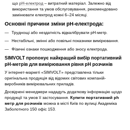
що
рН-електрод
– витратний матеріал. Залежно від
використання та умов обслуговування, рекомендовано
замінювати електрод кожні 6–24 місяці.
Основні причини зміни рН-електрода:
Труднощі або нездатність відкалібрувати рН-метр.
Нестабільні, змінні або повільні показники вимірювання.
Фізичні ознаки пошкодження або зносу електрода.
SIMVOLT пропонує найкращий вибір портативний
рН-метрів для вимірювання рівня рН розчинів
У інтернет-маркеті «SIMVOLT» представлена тільки
оригінальна продукція від відомих світових компаній-
виробників вимірювальних приладів.
Досвідчені менеджери нададуть додаткову інформацію щодо
продукції та умов її застосування.
Купити портативний ph
метр для розчинів
можна в місті Київ по вулиці Академіка
Заболотного 150 офіс 153.