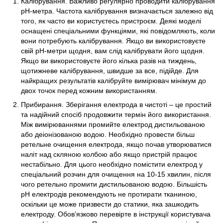
Калібрування. Важливо регулярно проводити калібрування
рН-метра. Частота калібрування визначається залежно від
того, як часто ви користуєтесь пристроєм. Деякі моделі
оснащені спеціальними функціями, які повідомляють, коли
вони потребують калібрування. Якщо ви використовуєте
свій рН-метри щодня, вам слід калібрувати його щодня.
Якщо ви використовуєте його кілька разів на тиждень,
щотижневе калібрування, швидше за все, підійде. Для
найкращих результатів калібруйте вимірювач мінімум до
двох точок перед кожним використанням.
Прибирання. Зберігання електрода в чистоті – це простий
та надійний спосіб продовжити термін його використання.
Між вимірюваннями промийте електрод дистильованою
або деіонізованою водою. Необхідно провести більш
ретельне очищення електрода, якщо почав утворюватися
наліт над скляною колбою або якщо пристрій працює
нестабільно. Для цього необхідно помістити електрод у
спеціальний розчин для очищення на 10-15 хвилин, після
чого ретельно промити дистильованою водою. Більшість
рН електродів рекомендують не протирати тканиною,
оскільки це може призвести до статики, яка зашкодить
електроду. Обов’язково перевірте в інструкції користувача