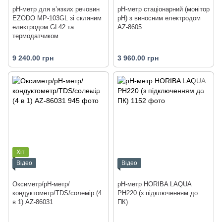
рН-метр для в’язких речовин
pH-метр стаціонарний (монітор
EZODO MP-103GL зі скляним
pH) з виносним електродом
електродом GL42 та
AZ-8605
термодатчиком
9 240.00 грн
3 960.00 грн
Хіт
Відео
Відео
Оксиметр/рН-метр/
pH-метр HORIBA LAQUA
кондуктометр/TDS/солемір (4
PH220 (з підключенням до
в 1) AZ-86031
ПК)