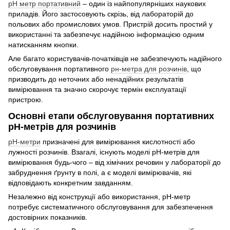
рН метр портативний
– один із найпопулярніших наукових
приладів. Його застосовують скрізь, від лабораторій до
польових або промислових умов. Пристрій досить простий у
використанні та забезпечує надійною інформацією одним
натисканням кнопки.
Але багато користувачів-початківців не забезпечують надійного
обслуговування портативного
рн-метра для розчинів
, що
призводить до неточних або ненадійних результатів
вимірювання та значно скорочує термін експлуатації
пристрою.
Основні етапи обслуговування портативних
рН-метрів для розчинів
рН-метри
призначені для вимірювання кислотності або
лужності розчинів. Взагалі, існують моделі рН-метрів для
вимірювання будь-чого – від хімічних речовин у лабораторії до
забруднення ґрунту в полі, а є моделі вимірювачів, які
відповідають конкретним завданням.
Незалежно від конструкції або використання, рН-метр
потребує систематичного обслуговування для забезпечення
достовірних показників.